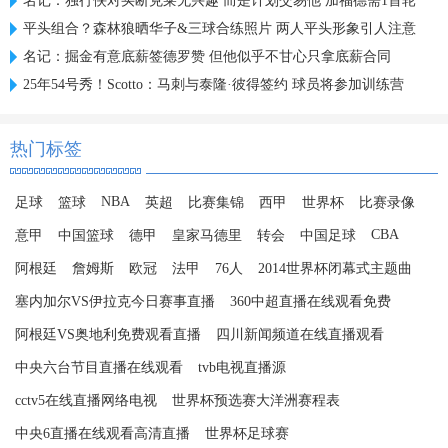
名记：独行侠对买断克莱无兴趣 而是计划交易他 加福德需1首轮
平头组合？森林狼晒华子&三球合练照片 两人平头形象引人注意
名记：掘金有意底薪签德罗赞 但他似乎不甘心只拿底薪合同
25年54号秀！Scotto：马刺与泰隆·彼得签约 球员将参加训练营
热门标签
NBA
足球
篮球
英超
比赛集锦
西甲
世界杯
比赛录像
CBA
意甲
中国篮球
德甲
皇家马德里
转会
中国足球
阿根廷
詹姆斯
欧冠
法甲
76人
2014世界杯闭幕式主题曲
塞内加尔VS伊拉克今日赛事直播
360中超直播在线观看免费
阿根廷VS奥地利免费观看直播
四川新闻频道在线直播观看
中央六台节目直播在线观看
tvb电视直播源
cctv5在线直播网络电视
世界杯预选赛大洋洲赛程表
中央6直播在线观看高清直播
世界杯足球赛