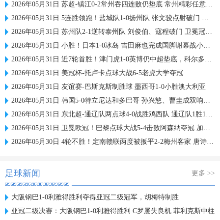
2026年05月31日 苏超-镇江0-2常州吞四连败仍垫底 常州精彩任意球配合李霄鹏破门
2026年05月31日 5连胜领跑！盐城队1-0扬州队 张文骏点射破门 扬州队5场仅1胜
2026年05月31日 苏州队2-1逆转泰州队 刘俊伯、寇程破门 卫冕冠军新赛季1胜3负
2026年05月31日 小胜！日本1-0冰岛 吉田麻也完成国脚谢幕战小川航基替补头球绝杀
2026年05月31日 近7轮首胜！津门虎1-0英博仍中超垫底，科尔多瓦处子球制胜
2026年05月31日 美冠杯-托卢卡点球大战6-5老虎大学夺冠
2026年05月31日 友谊赛-巴斯克斯制胜球 墨西哥1-0小胜澳大利亚
2026年05月31日 韩国5-0特立尼达和多巴哥 孙兴慜、曹圭成双响曹侑珉、裴峻浩伤退
2026年05月31日 东北超-通辽队两点球4-0战胜鸡西队 通辽队1胜1平鸡西队遭遇2连败
2026年05月31日 卫冕欧冠！巴黎点球大战5-4击败阿森纳夺冠 加布里埃尔、埃泽失点
2026年05月30日 4轮不胜！定南赣联两度被扳平2-2梅州客家 唐诗世界波冯刚破门
足球新闻
更多 >>
大阪钢巴1-0利雅得胜利夺得亚冠二级冠军，胡梅特制胜
亚冠二级决赛：大阪钢巴1-0利雅得胜利 C罗屡失良机 菲利克斯中柱