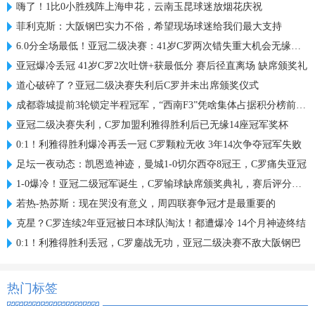
嗨了！1比0小胜残阵上海申花，云南玉昆球迷放烟花庆祝
菲利克斯：大阪钢巴实力不俗，希望现场球迷给我们最大支持
6.0分全场最低！亚冠二级决赛：41岁C罗两次错失重大机会无缘首冠
亚冠爆冷丢冠 41岁C罗2次吐饼+获最低分 赛后径直离场 缺席颁奖礼
道心破碎了？亚冠二级决赛失利后C罗并未出席颁奖仪式
成都蓉城提前3轮锁定半程冠军，“西南F3”凭啥集体占据积分榜前三？
亚冠二级决赛失利，C罗加盟利雅得胜利后已无缘14座冠军奖杯
0:1！利雅得胜利爆冷再丢一冠 C罗颗粒无收 3年14次争夺冠军失败
足坛一夜动态：凯恩造神迹，曼城1-0切尔西夺8冠王，C罗痛失亚冠
1-0爆冷！亚冠二级冠军诞生，C罗输球缺席颁奖典礼，赛后评分出炉
若热-热苏斯：现在哭没有意义，周四联赛争冠才是最重要的
克星？C罗连续2年亚冠被日本球队淘汰！都遭爆冷 14个月神迹终结
0:1！利雅得胜利丢冠，C罗鏖战无功，亚冠二级决赛不敌大阪钢巴
热门标签