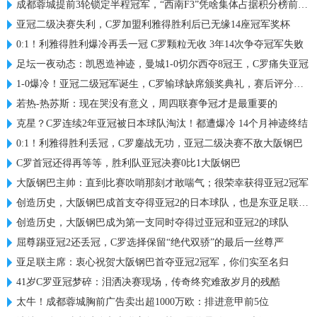
成都蓉城提前3轮锁定半程冠军，“西南F3”凭啥集体占据积分榜前三？
亚冠二级决赛失利，C罗加盟利雅得胜利后已无缘14座冠军奖杯
0:1！利雅得胜利爆冷再丢一冠 C罗颗粒无收 3年14次争夺冠军失败
足坛一夜动态：凯恩造神迹，曼城1-0切尔西夺8冠王，C罗痛失亚冠
1-0爆冷！亚冠二级冠军诞生，C罗输球缺席颁奖典礼，赛后评分出炉
若热-热苏斯：现在哭没有意义，周四联赛争冠才是最重要的
克星？C罗连续2年亚冠被日本球队淘汰！都遭爆冷 14个月神迹终结
0:1！利雅得胜利丢冠，C罗鏖战无功，亚冠二级决赛不敌大阪钢巴
C罗首冠还得再等等，胜利队亚冠决赛0比1大阪钢巴
大阪钢巴主帅：直到比赛吹哨那刻才敢喘气；很荣幸获得亚冠2冠军
创造历史，大阪钢巴成首支夺得亚冠2的日本球队，也是东亚足联首队
创造历史，大阪钢巴成为第一支同时夺得过亚冠和亚冠2的球队
屈尊踢亚冠2还丢冠，C罗选择保留“绝代双骄”的最后一丝尊严
亚足联主席：衷心祝贺大阪钢巴首夺亚冠2冠军，你们实至名归
41岁C罗亚冠梦碎：泪洒决赛现场，传奇终究难敌岁月的残酷
太牛！成都蓉城胸前广告卖出超1000万欧：排进意甲前5位