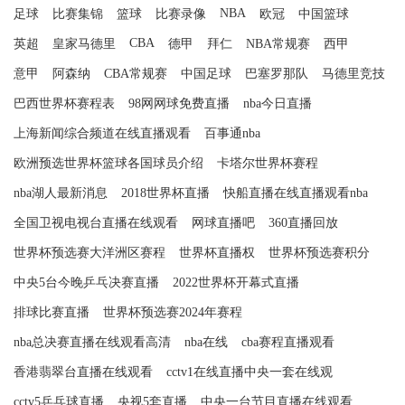
NBA
足球
比赛集锦
篮球
比赛录像
欧冠
中国篮球
CBA
英超
皇家马德里
德甲
拜仁
NBA常规赛
西甲
意甲
阿森纳
CBA常规赛
中国足球
巴塞罗那队
马德里竞技
巴西世界杯赛程表
98网网球免费直播
nba今日直播
上海新闻综合频道在线直播观看
百事通nba
欧洲预选世界杯篮球各国球员介绍
卡塔尔世界杯赛程
nba湖人最新消息
2018世界杯直播
快船直播在线直播观看nba
全国卫视电视台直播在线观看
网球直播吧
360直播回放
世界杯预选赛大洋洲区赛程
世界杯直播权
世界杯预选赛积分
中央5台今晚乒乓决赛直播
2022世界杯开幕式直播
排球比赛直播
世界杯预选赛2024年赛程
nba总决赛直播在线观看高清
nba在线
cba赛程直播观看
香港翡翠台直播在线观看
cctv1在线直播中央一套在线观
cctv5乒乓球直播
央视5套直播
中央一台节目直播在线观看