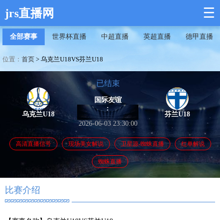
☰
jrs直播网
全部赛事
世界杯直播
中超直播
英超直播
德甲直播
位置：
首页
>
乌克兰U18VS芬兰U18
已结束
国际友谊
:
乌克兰U18
芬兰U18
2026-06-03 23:30:00
高清直播信号
现场美女解说
卫星源-蜘蛛直播
红单解说
蜘蛛直播
比赛介绍