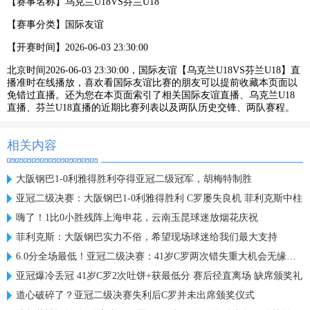
【赛事名称】
乌克兰U18VS芬兰U18
【赛事分类】
国际友谊
【开赛时间】
2026-06-03 23:30:00
北京时间2026-06-03 23:30:00，国际友谊【乌克兰U18VS芬兰U18】直
播准时在线播放，喜欢看国际友谊比赛的朋友可以提前收藏本页面以
免错过直播。还为您在本页面索引了相关国际友谊直播、乌克兰U18
直播、芬兰U18直播的近期比赛列表以及两队历史交锋、两队赛程。
相关内容
大阪钢巴1-0利雅得胜利夺得亚冠二级冠军，胡梅特制胜
亚冠二级决赛：大阪钢巴1-0利雅得胜利 C罗屡失良机 菲利克斯中柱
嗨了！1比0小胜残阵上海申花，云南玉昆球迷放烟花庆祝
菲利克斯：大阪钢巴实力不俗，希望现场球迷给我们最大支持
6.0分全场最低！亚冠二级决赛：41岁C罗两次错失重大机会无缘首冠
亚冠爆冷丢冠 41岁C罗2次吐饼+获最低分 赛后径直离场 缺席颁奖礼
道心破碎了？亚冠二级决赛失利后C罗并未出席颁奖仪式