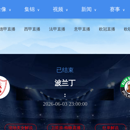
录像
集锦
视频
新闻
赛事
德甲直播
西甲直播
法甲直播
意甲直播
欧冠直播
欧
已结束
波兰丁
:
2026-06-03 23:00:00
现场美女解说
卫星源-蜘蛛直播
红单解说