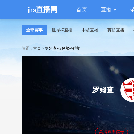
jrs直播网
首页
直播
全部赛事
世界杯直播
中超直播
英超直播
位置：
首页
>
罗姆查VS包尔科维切
罗姆查
高清直播信号