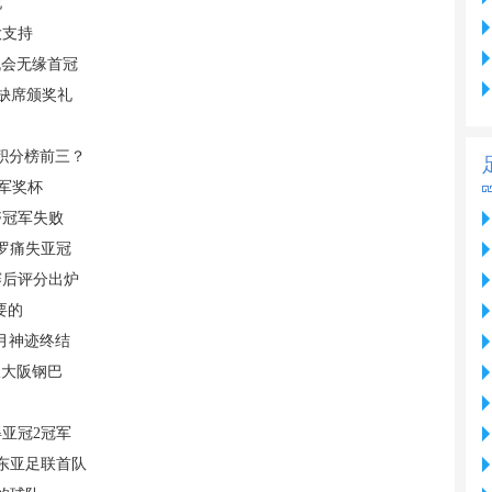
祝
大支持
机会无缘首冠
 缺席颁奖礼
据积分榜前三？
军奖杯
夺冠军失败
C罗痛失亚冠
赛后评分出炉
要的
月神迹终结
敌大阪钢巴
亚冠2冠军
东亚足联首队