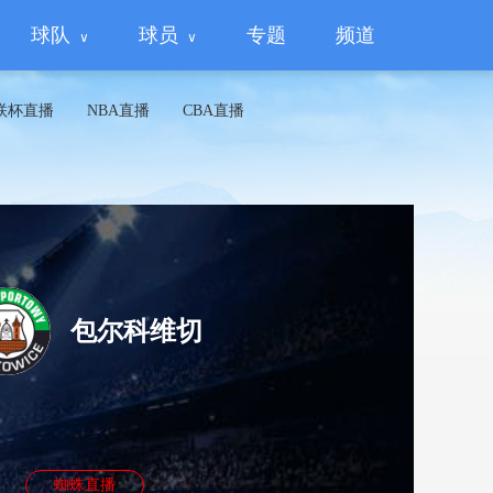
球队
球员
专题
频道
联杯直播
NBA直播
CBA直播
包尔科维切
蜘蛛直播