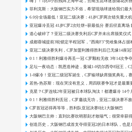
嗨了！1比0小胜残阵上海申花，云南玉昆球迷放烟花庆
菲利克斯：大阪钢巴实力不俗，希望现场球迷给我们最
6.0分全场最低！亚冠二级决赛：41岁C罗两次错失重大
亚冠爆冷丢冠 41岁C罗2次吐饼+获最低分 赛后径直离场
道心破碎了？亚冠二级决赛失利后C罗并未出席颁奖仪式
成都蓉城提前3轮锁定半程冠军，“西南F3”凭啥集体占
亚冠二级决赛失利，C罗加盟利雅得胜利后已无缘14座冠
0:1！利雅得胜利爆冷再丢一冠 C罗颗粒无收 3年14次争
足坛一夜动态：凯恩造神迹，曼城1-0切尔西夺8冠王，
1-0爆冷！亚冠二级冠军诞生，C罗输球缺席颁奖典礼，
若热-热苏斯：现在哭没有意义，周四联赛争冠才是最重
克星？C罗连续2年亚冠被日本球队淘汰！都遭爆冷 14个
0:1！利雅得胜利丢冠，C罗鏖战无功，亚冠二级决赛不
C罗首冠还得再等等，胜利队亚冠决赛0比1大阪钢巴
大阪钢巴主帅：直到比赛吹哨那刻才敢喘气；很荣幸获得
创造历史，大阪钢巴成首支夺得亚冠2的日本球队，也是