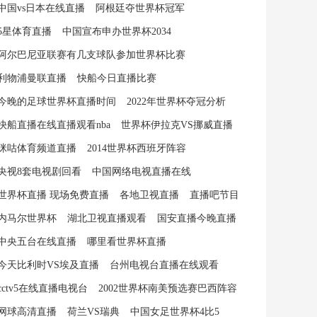
中国vs日本在线直播
阿根廷夺世界杯冠军
5星体育直播
中国宣布申办世界杯2034
阿尔巴尼亚联赛有几支球队参加世界杯比赛
利物浦曼联直播
快船今日直播比赛
今晚的足球世界杯直播时间
2022年世界杯夺冠分析
快船直播在线直播观看nba
世界杯伊拉克VS挪威直播
咪咕体育频道直播
2014世界杯西班牙阵容
央视8套电视剧回看
中国网络电视直播在线
世界杯直播 现场免费直播
各地卫视直播
直播吧节目
内马尔世界杯
湖北卫视直播观看
国安直播今晚直播
中央五台在线直播
哪里看世界杯直播
今天比利时VS埃及直播
台州电视台直播在线观看
cctv5在线直播电视台
2002世界杯南美预选赛巴西阵容
网球高清直播
荷兰VS瑞典
中国女足世界杯4比5