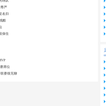
的球队
丝尊严
至名归
残酷
位
没保住
VP
联赛席位
，联赛很无聊