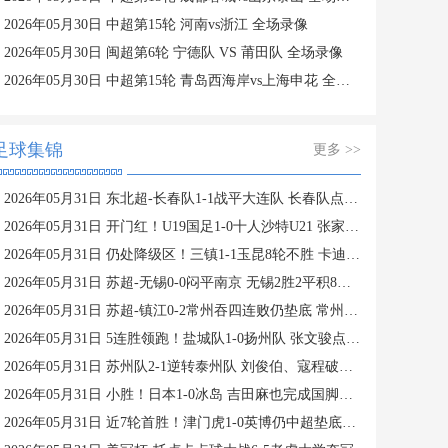
2026年05月30日 中超第15轮 河南vs浙江 全场录像
2026年05月30日 闽超第6轮 宁德队 VS 莆田队 全场录像
2026年05月30日 中超第15轮 青岛西海岸vs上海申花 全场录像
足球集锦
更多 >>
2026年05月31日 东北超-长春队1-1战平大连队 长春队点球破门大连队补射扳平
2026年05月31日 开门红！U19国足1-0十人沙特U21 张家鸣造乌龙下轮战民主刚果U23
2026年05月31日 仍处降级区！三镇1-1玉昆8轮不胜 卡迪斯连续7场破门黄紫昌扳平
2026年05月31日 苏超-无锡0-0闷平南京 无锡2胜2平积8分 南京1胜2平1负积5分
2026年05月31日 苏超-镇江0-2常州吞四连败仍垫底 常州精彩任意球配合李霄鹏破门
2026年05月31日 5连胜领跑！盐城队1-0扬州队 张文骏点射破门 扬州队5场仅1胜
2026年05月31日 苏州队2-1逆转泰州队 刘俊伯、寇程破门 卫冕冠军新赛季1胜3负
2026年05月31日 小胜！日本1-0冰岛 吉田麻也完成国脚谢幕战小川航基替补头球绝杀
2026年05月31日 近7轮首胜！津门虎1-0英博仍中超垫底，科尔多瓦处子球制胜