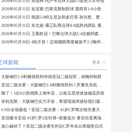
2026年05月31日 美冠杯-托卢卡点球大战6-5老虎大学夺冠
2026年05月31日 友谊赛-巴斯克斯制胜球 墨西哥1-0小胜澳大利亚
2026年05月31日 韩国5-0特立尼达和多巴哥 孙兴慜、曹圭成双响曹侑珉、裴峻浩伤退
2026年05月31日 东北超-通辽队两点球4-0战胜鸡西队 通辽队1胜1平鸡西队遭遇2连败
2026年05月31日 卫冕欧冠！巴黎点球大战5-4击败阿森纳夺冠 加布里埃尔、埃泽失点
2026年05月30日 4轮不胜！定南赣联两度被扳平2-2梅州客家 唐诗世界波冯刚破门
足球新闻
更多 >>
大阪钢巴1-0利雅得胜利夺得亚冠二级冠军，胡梅特制胜
亚冠二级决赛：大阪钢巴1-0利雅得胜利 C罗屡失良机 菲利克斯中柱
嗨了！1比0小胜残阵上海申花，云南玉昆球迷放烟花庆祝
菲利克斯：大阪钢巴实力不俗，希望现场球迷给我们最大支持
6.0分全场最低！亚冠二级决赛：41岁C罗两次错失重大机会无缘首冠
亚冠爆冷丢冠 41岁C罗2次吐饼+获最低分 赛后径直离场 缺席颁奖礼
道心破碎了？亚冠二级决赛失利后C罗并未出席颁奖仪式