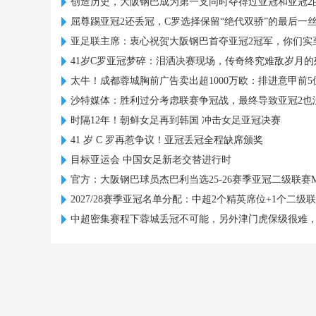
创造历史，大阪钢巴成为第一支同时夺得过亚冠和亚冠2
屈尊踢亚冠2还丢冠，C罗选择保留“绝代双骄”的最后一
亚足联主席：衷心祝贺大阪钢巴首夺亚冠2冠军，你们实
41岁C罗亚冠梦碎：泪洒决赛现场，传奇终究难敌岁月的
太牛！成都蓉城胸前广告卖出超1000万欧：排进意甲前5
沙特媒体：胜利过分考虑联赛争冠战，最终导致亚冠2也
时隔12年！朝鲜女足再到韩国 冲击女足亚冠决赛
41 岁 C 罗再惹争议！亚冠丢冠全程缺席颁奖
目标亚运会 中国女足新老交替进行时
官方：大阪钢巴球员杰巴利当选25-26赛季亚冠二级联赛M
2027/28赛季亚冠名单分配：中超2个精英席位+1个二级
中超密集赛程下蓉城丢冠不可能，另外津门虎保级很难