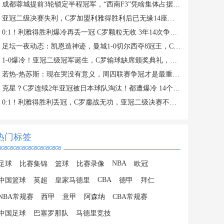
成都蓉城提前3轮锁定半程冠军，“西南F3”凭啥集体占据积分榜前三？
亚冠二级决赛失利，C罗加盟利雅得胜利后已无缘14座冠军奖杯
0:1！利雅得胜利爆冷再丢一冠 C罗颗粒无收 3年14次争夺冠军失败
足坛一夜动态：凯恩造神迹，曼城1-0切尔西夺8冠王，C罗痛失亚冠
1-0爆冷！亚冠二级冠军诞生，C罗输球缺席颁奖典礼，赛后评分出炉
若热-热苏斯：现在哭没有意义，周四联赛争冠才是最重要的
克星？C罗连续2年亚冠被日本球队淘汰！都遭爆冷 14个月神迹终结
0:1！利雅得胜利丢冠，C罗鏖战无功，亚冠二级决赛不敌大阪钢巴
热门标签
NBA
足球
比赛集锦
篮球
比赛录像
欧冠
CBA
中国篮球
英超
皇家马德里
德甲
拜仁
NBA常规赛
西甲
意甲
阿森纳
CBA常规赛
中国足球
巴塞罗那队
马德里竞技