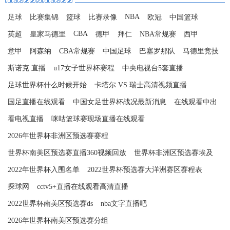
NBA
足球
比赛集锦
篮球
比赛录像
欧冠
中国篮球
CBA
英超
皇家马德里
德甲
拜仁
NBA常规赛
西甲
意甲
阿森纳
CBA常规赛
中国足球
巴塞罗那队
马德里竞技
斯诺克 直播
u17女子世界杯赛程
中央电视台5套直播
足球世界杯什么时候开始
卡塔尔 VS 瑞士高清视频直播
国足直播在线观看
中国女足世界杯战况最新消息
在线观看中出
看电视直播
咪咕篮球赛现场直播在线观看
2026年世界杯非洲区预选赛赛程
世界杯南美区预选赛直播360视频回放
世界杯非洲区预选赛埃及
2022年世界杯入围名单
2022世界杯预选赛大洋洲赛区赛程表
探球网
cctv5+直播在线观看高清直播
2022世界杯南美区预选赛ds
nba文字直播吧
2026年世界杯南美区预选赛分组