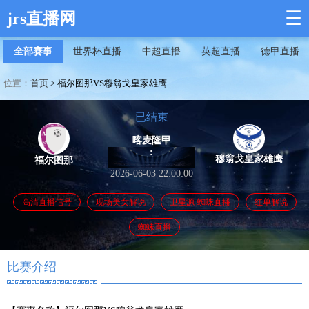
☰
jrs直播网
全部赛事
世界杯直播
中超直播
英超直播
德甲直播
位置：
首页
>
福尔图那VS穆翁戈皇家雄鹰
已结束
喀麦隆甲
:
穆翁戈皇家雄鹰
福尔图那
2026-06-03 22:00:00
高清直播信号
现场美女解说
卫星源-蜘蛛直播
红单解说
蜘蛛直播
比赛介绍