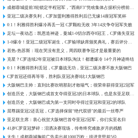
成都蓉城提前3轮锁定半程冠军，“西南F3”凭啥集体占据积分榜前三？
亚冠二级决赛失利，C罗加盟利雅得胜利后已无缘14座冠军奖杯
0:1！利雅得胜利爆冷再丢一冠 C罗颗粒无收 3年14次争夺冠军失败
足坛一夜动态：凯恩造神迹，曼城1-0切尔西夺8冠王，C罗痛失亚冠
1-0爆冷！亚冠二级冠军诞生，C罗输球缺席颁奖典礼，赛后评分出炉
若热-热苏斯：现在哭没有意义，周四联赛争冠才是最重要的
克星？C罗连续2年亚冠被日本球队淘汰！都遭爆冷 14个月神迹终结
0:1！利雅得胜利丢冠，C罗鏖战无功，亚冠二级决赛不敌大阪钢巴
C罗首冠还得再等等，胜利队亚冠决赛0比1大阪钢巴
大阪钢巴主帅：直到比赛吹哨那刻才敢喘气；很荣幸获得亚冠2冠军
创造历史，大阪钢巴成首支夺得亚冠2的日本球队，也是东亚足联首队
创造历史，大阪钢巴成为第一支同时夺得过亚冠和亚冠2的球队
屈尊踢亚冠2还丢冠，C罗选择保留“绝代双骄”的最后一丝尊严
亚足联主席：衷心祝贺大阪钢巴首夺亚冠2冠军，你们实至名归
41岁C罗亚冠梦碎：泪洒决赛现场，传奇终究难敌岁月的残酷
太牛！成都蓉城胸前广告卖出超1000万欧：排进意甲前5位