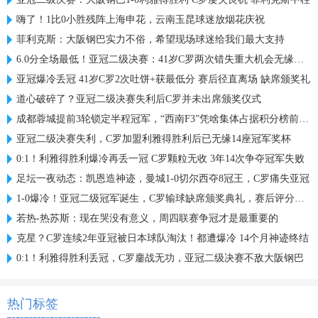
嗨了！1比0小胜残阵上海申花，云南玉昆球迷放烟花庆祝
菲利克斯：大阪钢巴实力不俗，希望现场球迷给我们最大支持
6.0分全场最低！亚冠二级决赛：41岁C罗两次错失重大机会无缘首冠
亚冠爆冷丢冠 41岁C罗2次吐饼+获最低分 赛后径直离场 缺席颁奖礼
道心破碎了？亚冠二级决赛失利后C罗并未出席颁奖仪式
成都蓉城提前3轮锁定半程冠军，“西南F3”凭啥集体占据积分榜前三？
亚冠二级决赛失利，C罗加盟利雅得胜利后已无缘14座冠军奖杯
0:1！利雅得胜利爆冷再丢一冠 C罗颗粒无收 3年14次争夺冠军失败
足坛一夜动态：凯恩造神迹，曼城1-0切尔西夺8冠王，C罗痛失亚冠
1-0爆冷！亚冠二级冠军诞生，C罗输球缺席颁奖典礼，赛后评分出炉
若热-热苏斯：现在哭没有意义，周四联赛争冠才是最重要的
克星？C罗连续2年亚冠被日本球队淘汰！都遭爆冷 14个月神迹终结
0:1！利雅得胜利丢冠，C罗鏖战无功，亚冠二级决赛不敌大阪钢巴
热门标签