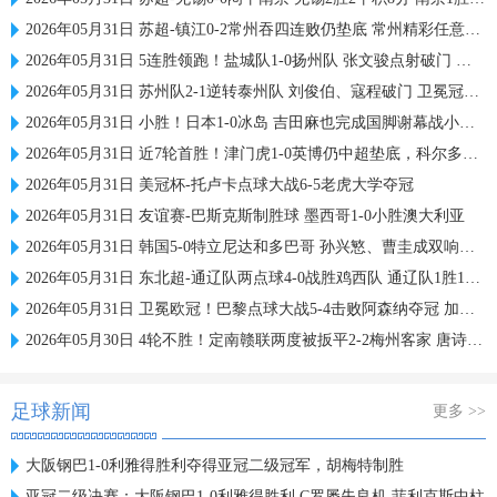
2026年05月31日 苏超-镇江0-2常州吞四连败仍垫底 常州精彩任意球配合李霄鹏破门
2026年05月31日 5连胜领跑！盐城队1-0扬州队 张文骏点射破门 扬州队5场仅1胜
2026年05月31日 苏州队2-1逆转泰州队 刘俊伯、寇程破门 卫冕冠军新赛季1胜3负
2026年05月31日 小胜！日本1-0冰岛 吉田麻也完成国脚谢幕战小川航基替补头球绝杀
2026年05月31日 近7轮首胜！津门虎1-0英博仍中超垫底，科尔多瓦处子球制胜
2026年05月31日 美冠杯-托卢卡点球大战6-5老虎大学夺冠
2026年05月31日 友谊赛-巴斯克斯制胜球 墨西哥1-0小胜澳大利亚
2026年05月31日 韩国5-0特立尼达和多巴哥 孙兴慜、曹圭成双响曹侑珉、裴峻浩伤退
2026年05月31日 东北超-通辽队两点球4-0战胜鸡西队 通辽队1胜1平鸡西队遭遇2连败
2026年05月31日 卫冕欧冠！巴黎点球大战5-4击败阿森纳夺冠 加布里埃尔、埃泽失点
2026年05月30日 4轮不胜！定南赣联两度被扳平2-2梅州客家 唐诗世界波冯刚破门
足球新闻
更多 >>
大阪钢巴1-0利雅得胜利夺得亚冠二级冠军，胡梅特制胜
亚冠二级决赛：大阪钢巴1-0利雅得胜利 C罗屡失良机 菲利克斯中柱