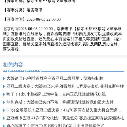
【赛事名称】
福尔图那VS穆翁戈皇家雄鹰
【赛事分类】
喀麦隆甲
【开赛时间】
2026-06-03 22:00:00
北京时间2026-06-03 22:00:00，喀麦隆甲【福尔图那VS穆翁戈皇家雄
鹰】直播准时在线播放，喜欢看喀麦隆甲比赛的朋友可以提前收藏本
页面以免错过直播。还为您在本页面索引了相关喀麦隆甲直播、福尔
图那直播、穆翁戈皇家雄鹰直播的近期比赛列表以及两队历史交锋、
两队赛程。
相关内容
大阪钢巴1-0利雅得胜利夺得亚冠二级冠军，胡梅特制胜
亚冠二级决赛：大阪钢巴1-0利雅得胜利 C罗屡失良机 菲利克斯中柱
嗨了！1比0小胜残阵上海申花，云南玉昆球迷放烟花庆祝
菲利克斯：大阪钢巴实力不俗，希望现场球迷给我们最大支持
6.0分全场最低！亚冠二级决赛：41岁C罗两次错失重大机会无缘首冠
亚冠爆冷丢冠 41岁C罗2次吐饼+获最低分 赛后径直离场 缺席颁奖礼
道心破碎了？亚冠二级决赛失利后C罗并未出席颁奖仪式