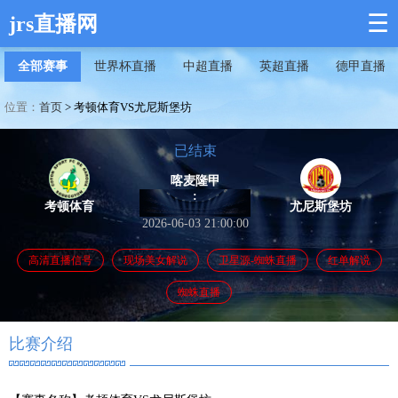
☰
jrs直播网
全部赛事
世界杯直播
中超直播
英超直播
德甲直播
位置：
首页
>
考顿体育VS尤尼斯堡坊
已结束
喀麦隆甲
:
考顿体育
尤尼斯堡坊
2026-06-03 21:00:00
高清直播信号
现场美女解说
卫星源-蜘蛛直播
红单解说
蜘蛛直播
比赛介绍