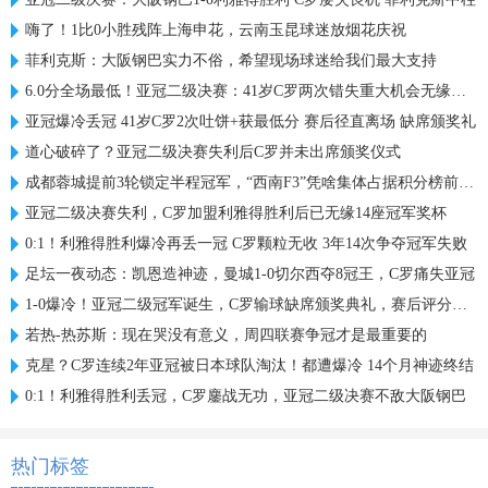
嗨了！1比0小胜残阵上海申花，云南玉昆球迷放烟花庆祝
菲利克斯：大阪钢巴实力不俗，希望现场球迷给我们最大支持
6.0分全场最低！亚冠二级决赛：41岁C罗两次错失重大机会无缘首冠
亚冠爆冷丢冠 41岁C罗2次吐饼+获最低分 赛后径直离场 缺席颁奖礼
道心破碎了？亚冠二级决赛失利后C罗并未出席颁奖仪式
成都蓉城提前3轮锁定半程冠军，“西南F3”凭啥集体占据积分榜前三？
亚冠二级决赛失利，C罗加盟利雅得胜利后已无缘14座冠军奖杯
0:1！利雅得胜利爆冷再丢一冠 C罗颗粒无收 3年14次争夺冠军失败
足坛一夜动态：凯恩造神迹，曼城1-0切尔西夺8冠王，C罗痛失亚冠
1-0爆冷！亚冠二级冠军诞生，C罗输球缺席颁奖典礼，赛后评分出炉
若热-热苏斯：现在哭没有意义，周四联赛争冠才是最重要的
克星？C罗连续2年亚冠被日本球队淘汰！都遭爆冷 14个月神迹终结
0:1！利雅得胜利丢冠，C罗鏖战无功，亚冠二级决赛不敌大阪钢巴
热门标签