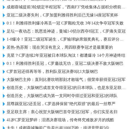
成都蓉城提前3轮锁定半程冠军，“西南F3”凭啥集体占据积分榜前三？
亚冠二级决赛失利，C罗加盟利雅得胜利后已无缘14座冠军奖杯
0:1！利雅得胜利爆冷再丢一冠 C罗颗粒无收 3年14次争夺冠军失败
足坛一夜动态：凯恩造神迹，曼城1-0切尔西夺8冠王，C罗痛失亚冠
1-0爆冷！亚冠二级冠军诞生，C罗输球缺席颁奖典礼，赛后评分出炉
若热-热苏斯：现在哭没有意义，周四联赛争冠才是最重要的
克星？C罗连续2年亚冠被日本球队淘汰！都遭爆冷 14个月神迹终结
0:1！利雅得胜利丢冠，C罗鏖战无功，亚冠二级决赛不敌大阪钢巴
C罗首冠还得再等等，胜利队亚冠决赛0比1大阪钢巴
大阪钢巴主帅：直到比赛吹哨那刻才敢喘气；很荣幸获得亚冠2冠军
创造历史，大阪钢巴成首支夺得亚冠2的日本球队，也是东亚足联首队
创造历史，大阪钢巴成为第一支同时夺得过亚冠和亚冠2的球队
屈尊踢亚冠2还丢冠，C罗选择保留“绝代双骄”的最后一丝尊严
亚足联主席：衷心祝贺大阪钢巴首夺亚冠2冠军，你们实至名归
41岁C罗亚冠梦碎：泪洒决赛现场，传奇终究难敌岁月的残酷
太牛！成都蓉城胸前广告卖出超1000万欧：排进意甲前5位