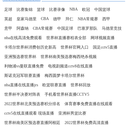
NBA
足球
比赛集锦
篮球
比赛录像
欧冠
中国篮球
CBA
英超
皇家马德里
德甲
拜仁
NBA常规赛
西甲
意甲
阿森纳
CBA常规赛
中国足球
巴塞罗那队
马德里竞技
nba在线高清免费观看
世界杯直播赛程表全部
网球视频直播
卡塔尔世界杯消费创历史新高
世界杯官网入口
国足cctv5直播
亚洲预选赛世界杯
世界杯南美预选赛梅西绝杀视频
利物浦vs曼联直播免费
电视剧频道cctv8在线直播
斯诺克冠军联赛直播
梅西圆梦卡塔尔世界杯
nba直播在线直播jrs
欧篮联赛直播
世界杯回放
世界杯半决赛对阵表
手机看世界杯直播CCTV5
2022世界杯北美预选赛积分排名
体育赛事免费直播在线观看
cctv5在线直播观看 现场直播
亚洲杯男篮比赛
世界杯南美区预选赛直播阿根廷
2022世界杯免费高清直播