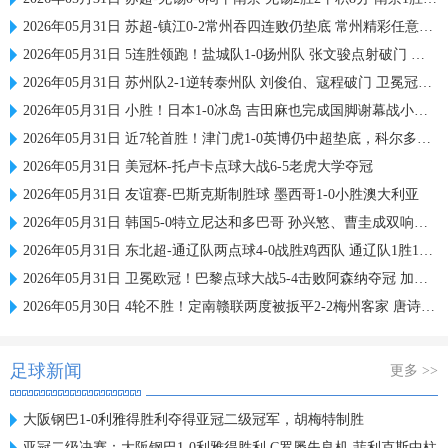
2026年05月31日 苏超-镇江0-2常州吞四连败仍垫底 常州精彩任意球配合李霄鹏破门
2026年05月31日 5连胜领跑！盐城队1-0扬州队 张文骏点射破门 扬州队5场仅1胜
2026年05月31日 苏州队2-1逆转泰州队 刘俊伯、寇程破门 卫冕冠军新赛季1胜3负
2026年05月31日 小胜！日本1-0冰岛 吉田麻也完成国脚谢幕战小川航基替补头球绝杀
2026年05月31日 近7轮首胜！津门虎1-0英博仍中超垫底，科尔多瓦处子球制胜
2026年05月31日 美冠杯-托卢卡点球大战6-5老虎大学夺冠
2026年05月31日 友谊赛-巴斯克斯制胜球 墨西哥1-0小胜澳大利亚
2026年05月31日 韩国5-0特立尼达和多巴哥 孙兴慜、曹圭成双响曹侑珉、裴峻浩伤退
2026年05月31日 东北超-通辽队两点球4-0战胜鸡西队 通辽队1胜1平鸡西队遭遇2连败
2026年05月31日 卫冕欧冠！巴黎点球大战5-4击败阿森纳夺冠 加布里埃尔、埃泽失点
2026年05月30日 4轮不胜！定南赣联两度被扳平2-2梅州客家 唐诗世界波冯刚破门
足球新闻
更多 >>
大阪钢巴1-0利雅得胜利夺得亚冠二级冠军，胡梅特制胜
亚冠二级决赛：大阪钢巴1-0利雅得胜利 C罗屡失良机 菲利克斯中柱