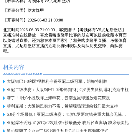
【赛事名称】
考顿体育VS尤尼斯堡坊
【赛事分类】
喀麦隆甲
【开赛时间】
2026-06-03 21:00:00
北京时间2026-06-03 21:00:00，喀麦隆甲【考顿体育VS尤尼斯堡坊】
直播准时在线播放，喜欢看喀麦隆甲比赛的朋友可以提前收藏本页面
以免错过直播。还为您在本页面索引了相关喀麦隆甲直播、考顿体育
直播、尤尼斯堡坊直播的近期比赛列表以及两队历史交锋、两队赛
程。
相关内容
大阪钢巴1-0利雅得胜利夺得亚冠二级冠军，胡梅特制胜
亚冠二级决赛：大阪钢巴1-0利雅得胜利 C罗屡失良机 菲利克斯中柱
嗨了！1比0小胜残阵上海申花，云南玉昆球迷放烟花庆祝
菲利克斯：大阪钢巴实力不俗，希望现场球迷给我们最大支持
6.0分全场最低！亚冠二级决赛：41岁C罗两次错失重大机会无缘首冠
亚冠爆冷丢冠 41岁C罗2次吐饼+获最低分 赛后径直离场 缺席颁奖礼
道心破碎了？亚冠二级决赛失利后C罗并未出席颁奖仪式