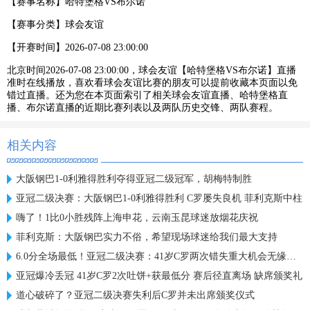
【赛事名称】
哈特堡格VS布尔诺
【赛事分类】
球会友谊
【开赛时间】
2026-07-08 23:00:00
北京时间2026-07-08 23:00:00，球会友谊【哈特堡格VS布尔诺】直播
准时在线播放，喜欢看球会友谊比赛的朋友可以提前收藏本页面以免
错过直播。还为您在本页面索引了相关球会友谊直播、哈特堡格直
播、布尔诺直播的近期比赛列表以及两队历史交锋、两队赛程。
相关内容
大阪钢巴1-0利雅得胜利夺得亚冠二级冠军，胡梅特制胜
亚冠二级决赛：大阪钢巴1-0利雅得胜利 C罗屡失良机 菲利克斯中柱
嗨了！1比0小胜残阵上海申花，云南玉昆球迷放烟花庆祝
菲利克斯：大阪钢巴实力不俗，希望现场球迷给我们最大支持
6.0分全场最低！亚冠二级决赛：41岁C罗两次错失重大机会无缘首冠
亚冠爆冷丢冠 41岁C罗2次吐饼+获最低分 赛后径直离场 缺席颁奖礼
道心破碎了？亚冠二级决赛失利后C罗并未出席颁奖仪式