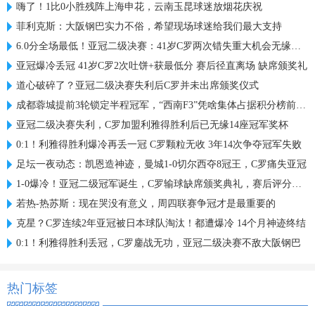
嗨了！1比0小胜残阵上海申花，云南玉昆球迷放烟花庆祝
菲利克斯：大阪钢巴实力不俗，希望现场球迷给我们最大支持
6.0分全场最低！亚冠二级决赛：41岁C罗两次错失重大机会无缘首冠
亚冠爆冷丢冠 41岁C罗2次吐饼+获最低分 赛后径直离场 缺席颁奖礼
道心破碎了？亚冠二级决赛失利后C罗并未出席颁奖仪式
成都蓉城提前3轮锁定半程冠军，“西南F3”凭啥集体占据积分榜前三？
亚冠二级决赛失利，C罗加盟利雅得胜利后已无缘14座冠军奖杯
0:1！利雅得胜利爆冷再丢一冠 C罗颗粒无收 3年14次争夺冠军失败
足坛一夜动态：凯恩造神迹，曼城1-0切尔西夺8冠王，C罗痛失亚冠
1-0爆冷！亚冠二级冠军诞生，C罗输球缺席颁奖典礼，赛后评分出炉
若热-热苏斯：现在哭没有意义，周四联赛争冠才是最重要的
克星？C罗连续2年亚冠被日本球队淘汰！都遭爆冷 14个月神迹终结
0:1！利雅得胜利丢冠，C罗鏖战无功，亚冠二级决赛不敌大阪钢巴
热门标签