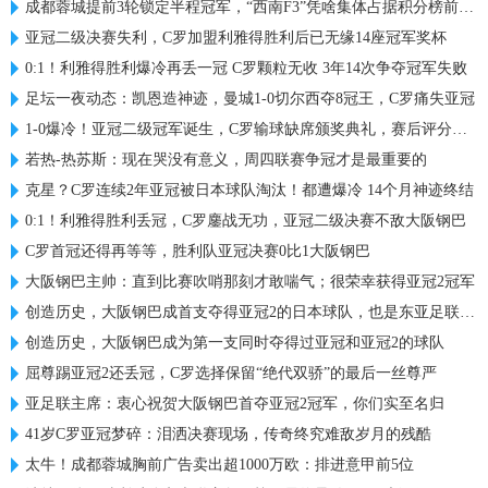
成都蓉城提前3轮锁定半程冠军，“西南F3”凭啥集体占据积分榜前三？
亚冠二级决赛失利，C罗加盟利雅得胜利后已无缘14座冠军奖杯
0:1！利雅得胜利爆冷再丢一冠 C罗颗粒无收 3年14次争夺冠军失败
足坛一夜动态：凯恩造神迹，曼城1-0切尔西夺8冠王，C罗痛失亚冠
1-0爆冷！亚冠二级冠军诞生，C罗输球缺席颁奖典礼，赛后评分出炉
若热-热苏斯：现在哭没有意义，周四联赛争冠才是最重要的
克星？C罗连续2年亚冠被日本球队淘汰！都遭爆冷 14个月神迹终结
0:1！利雅得胜利丢冠，C罗鏖战无功，亚冠二级决赛不敌大阪钢巴
C罗首冠还得再等等，胜利队亚冠决赛0比1大阪钢巴
大阪钢巴主帅：直到比赛吹哨那刻才敢喘气；很荣幸获得亚冠2冠军
创造历史，大阪钢巴成首支夺得亚冠2的日本球队，也是东亚足联首队
创造历史，大阪钢巴成为第一支同时夺得过亚冠和亚冠2的球队
屈尊踢亚冠2还丢冠，C罗选择保留“绝代双骄”的最后一丝尊严
亚足联主席：衷心祝贺大阪钢巴首夺亚冠2冠军，你们实至名归
41岁C罗亚冠梦碎：泪洒决赛现场，传奇终究难敌岁月的残酷
太牛！成都蓉城胸前广告卖出超1000万欧：排进意甲前5位