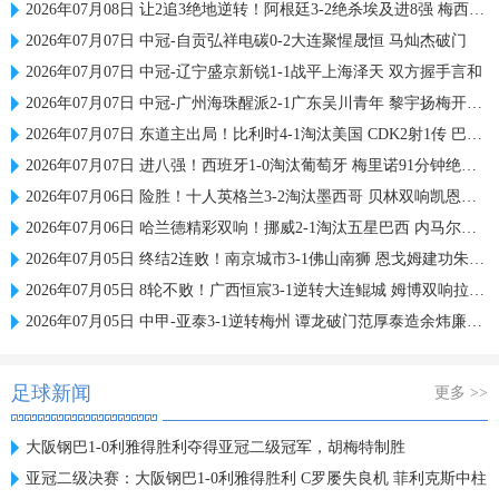
2026年07月08日 让2追3绝地逆转！阿根廷3-2绝杀埃及进8强 梅西传射+失点恩佐绝杀
2026年07月07日 中冠-自贡弘祥电碳0-2大连聚惺晟恒 马灿杰破门
2026年07月07日 中冠-辽宁盛京新锐1-1战平上海泽天 双方握手言和
2026年07月07日 中冠-广州海珠醒派2-1广东吴川青年 黎宇扬梅开二度
2026年07月07日 东道主出局！比利时4-1淘汰美国 CDK2射1传 巴洛贡补时被换下
2026年07月07日 进八强！西班牙1-0淘汰葡萄牙 梅里诺91分钟绝杀41岁C罗最后一舞
2026年07月06日 险胜！十人英格兰3-2淘汰墨西哥 贝林双响凯恩点射+送点宽萨直红
2026年07月06日 哈兰德精彩双响！挪威2-1淘汰五星巴西 内马尔点射吉马良斯失点
2026年07月05日 终结2连败！南京城市3-1佛山南狮 恩戈姆建功朱启文双响
2026年07月05日 8轮不败！广西恒宸3-1逆转大连鲲城 姆博双响拉普辛造两球+失点
2026年07月05日 中甲-亚泰3-1逆转梅州 谭龙破门范厚泰造余炜廉乌龙 梅州仍旧垫底
足球新闻
更多 >>
大阪钢巴1-0利雅得胜利夺得亚冠二级冠军，胡梅特制胜
亚冠二级决赛：大阪钢巴1-0利雅得胜利 C罗屡失良机 菲利克斯中柱