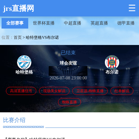
☰
jrs直播网
全部赛事
世界杯直播
中超直播
英超直播
德甲直播
位置：
首页
>
哈特堡格VS布尔诺
已结束
球会友谊
:
哈特堡格
布尔诺
2026-07-08 23:00:00
高清直播信号
现场美女解说
卫星源-蜘蛛直播
红单解说
蜘蛛直播
比赛介绍