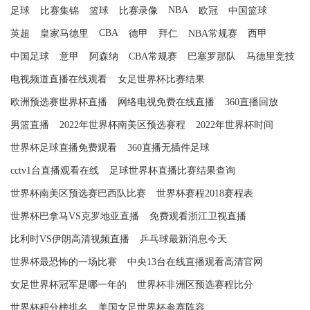
NBA
足球
比赛集锦
篮球
比赛录像
欧冠
中国篮球
CBA
英超
皇家马德里
德甲
拜仁
NBA常规赛
西甲
中国足球
意甲
阿森纳
CBA常规赛
巴塞罗那队
马德里竞技
电视频道直播在线观看
女足世界杯比赛结果
欧洲预选赛世界杯直播
网络电视免费在线直播
360直播回放
男篮直播
2022年世界杯南美区预选赛程
2022年世界杯时间
世界杯足球直播免费观看
360直播无插件足球
cctv1台直播观看在线
足球世界杯直播比赛结果查询
世界杯南美区预选赛巴西队比赛
世界杯赛程2018赛程表
世界杯巴拿马VS克罗地亚直播
免费观看浙江卫视直播
比利时VS伊朗高清视频直播
乒乓球最新消息今天
世界杯最恐怖的一场比赛
中央13台在线直播观看高清官网
女足世界杯冠军是哪一年的
世界杯非洲区预选赛程比分
世界杯积分榜排名
美国女足世界杯参赛阵容