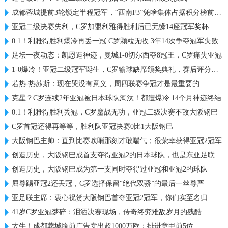
成都蓉城提前3轮锁定半程冠军，“西南F3”凭啥集体占据积分榜前三？
亚冠二级决赛失利，C罗加盟利雅得胜利后已无缘14座冠军奖杯
0:1！利雅得胜利爆冷再丢一冠 C罗颗粒无收 3年14次争夺冠军失败
足坛一夜动态：凯恩造神迹，曼城1-0切尔西夺8冠王，C罗痛失亚冠
1-0爆冷！亚冠二级冠军诞生，C罗输球缺席颁奖典礼，赛后评分出炉
若热-热苏斯：现在哭没有意义，周四联赛争冠才是最重要的
克星？C罗连续2年亚冠被日本球队淘汰！都遭爆冷 14个月神迹终结
0:1！利雅得胜利丢冠，C罗鏖战无功，亚冠二级决赛不敌大阪钢巴
C罗首冠还得再等等，胜利队亚冠决赛0比1大阪钢巴
大阪钢巴主帅：直到比赛吹哨那刻才敢喘气；很荣幸获得亚冠2冠军
创造历史，大阪钢巴成首支夺得亚冠2的日本球队，也是东亚足联首队
创造历史，大阪钢巴成为第一支同时夺得过亚冠和亚冠2的球队
屈尊踢亚冠2还丢冠，C罗选择保留“绝代双骄”的最后一丝尊严
亚足联主席：衷心祝贺大阪钢巴首夺亚冠2冠军，你们实至名归
41岁C罗亚冠梦碎：泪洒决赛现场，传奇终究难敌岁月的残酷
太牛！成都蓉城胸前广告卖出超1000万欧：排进意甲前5位