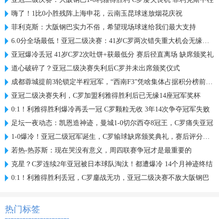
嗨了！1比0小胜残阵上海申花，云南玉昆球迷放烟花庆祝
菲利克斯：大阪钢巴实力不俗，希望现场球迷给我们最大支持
6.0分全场最低！亚冠二级决赛：41岁C罗两次错失重大机会无缘首冠
亚冠爆冷丢冠 41岁C罗2次吐饼+获最低分 赛后径直离场 缺席颁奖礼
道心破碎了？亚冠二级决赛失利后C罗并未出席颁奖仪式
成都蓉城提前3轮锁定半程冠军，“西南F3”凭啥集体占据积分榜前三？
亚冠二级决赛失利，C罗加盟利雅得胜利后已无缘14座冠军奖杯
0:1！利雅得胜利爆冷再丢一冠 C罗颗粒无收 3年14次争夺冠军失败
足坛一夜动态：凯恩造神迹，曼城1-0切尔西夺8冠王，C罗痛失亚冠
1-0爆冷！亚冠二级冠军诞生，C罗输球缺席颁奖典礼，赛后评分出炉
若热-热苏斯：现在哭没有意义，周四联赛争冠才是最重要的
克星？C罗连续2年亚冠被日本球队淘汰！都遭爆冷 14个月神迹终结
0:1！利雅得胜利丢冠，C罗鏖战无功，亚冠二级决赛不敌大阪钢巴
热门标签