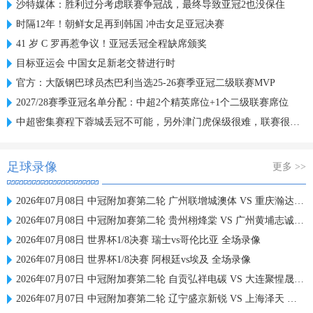
沙特媒体：胜利过分考虑联赛争冠战，最终导致亚冠2也没保住
时隔12年！朝鲜女足再到韩国 冲击女足亚冠决赛
41 岁 C 罗再惹争议！亚冠丢冠全程缺席颁奖
目标亚运会 中国女足新老交替进行时
官方：大阪钢巴球员杰巴利当选25-26赛季亚冠二级联赛MVP
2027/28赛季亚冠名单分配：中超2个精英席位+1个二级联赛席位
中超密集赛程下蓉城丢冠不可能，另外津门虎保级很难，联赛很无聊
足球录像
更多 >>
2026年07月08日 中冠附加赛第二轮 广州联增城澳体 VS 重庆瀚达 全场录像
2026年07月08日 中冠附加赛第二轮 贵州栩烽棠 VS 广州黄埔志诚 全场录像
2026年07月08日 世界杯1/8决赛 瑞士vs哥伦比亚 全场录像
2026年07月08日 世界杯1/8决赛 阿根廷vs埃及 全场录像
2026年07月07日 中冠附加赛第二轮 自贡弘祥电碳 VS 大连聚惺晟恒 全场录像
2026年07月07日 中冠附加赛第二轮 辽宁盛京新锐 VS 上海泽天 全场录像