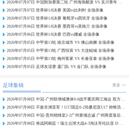
2026年07月07日 中冠附加赛第二轮 广州海珠醒派 VS 吴川青年 全场录像
2026年07月07日 世界杯1/8决赛 美国vs比利时 全场录像
2026年07月07日 世界杯1/8决赛 葡萄牙vs西班牙 全场录像
2026年07月06日 世界杯1/8决赛 墨西哥vs英格兰 全场录像
2026年07月06日 世界杯1/8决赛 巴西vs挪威 全场录像
2026年07月05日 中甲第13轮 南京城市 VS 佛山南狮 全场录像
2026年07月05日 中甲第13轮 广西恒宸 VS 大连鲲城 全场录像
2026年07月05日 中甲第13轮 梅州客家 VS 长春亚泰 全场录像
2026年07月05日 足球友谊赛 厦门队 VS 金门队 全场录像
足球集锦
更多 >>
2026年07月08日 中冠-广州联增城澳体0-0战平重庆两江瀚达 双方握手言和
2026年07月08日 不敌非洲亚军！U17国足0-2坦桑尼亚U17 帅惟浩失良机基津加世界波
2026年07月08日 中冠-贵州栩烽棠2-2广州黄埔志诚 广州两度落后两度扳平
2026年07月08日 将战阿根廷！瑞士点球大战4-3淘汰哥伦比亚 D·桑切斯、库乔失点