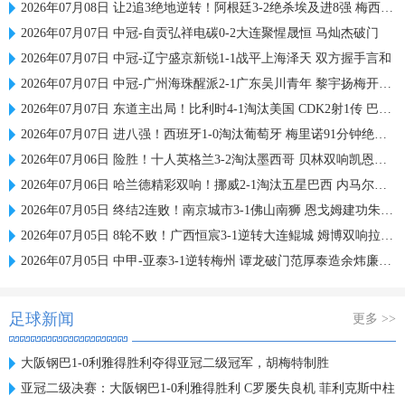
2026年07月08日 让2追3绝地逆转！阿根廷3-2绝杀埃及进8强 梅西传射+失点恩佐绝杀
2026年07月07日 中冠-自贡弘祥电碳0-2大连聚惺晟恒 马灿杰破门
2026年07月07日 中冠-辽宁盛京新锐1-1战平上海泽天 双方握手言和
2026年07月07日 中冠-广州海珠醒派2-1广东吴川青年 黎宇扬梅开二度
2026年07月07日 东道主出局！比利时4-1淘汰美国 CDK2射1传 巴洛贡补时被换下
2026年07月07日 进八强！西班牙1-0淘汰葡萄牙 梅里诺91分钟绝杀41岁C罗最后一舞
2026年07月06日 险胜！十人英格兰3-2淘汰墨西哥 贝林双响凯恩点射+送点宽萨直红
2026年07月06日 哈兰德精彩双响！挪威2-1淘汰五星巴西 内马尔点射吉马良斯失点
2026年07月05日 终结2连败！南京城市3-1佛山南狮 恩戈姆建功朱启文双响
2026年07月05日 8轮不败！广西恒宸3-1逆转大连鲲城 姆博双响拉普辛造两球+失点
2026年07月05日 中甲-亚泰3-1逆转梅州 谭龙破门范厚泰造余炜廉乌龙 梅州仍旧垫底
足球新闻
更多 >>
大阪钢巴1-0利雅得胜利夺得亚冠二级冠军，胡梅特制胜
亚冠二级决赛：大阪钢巴1-0利雅得胜利 C罗屡失良机 菲利克斯中柱