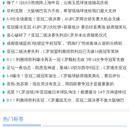
嗨了！1比0小胜残阵上海申花，云南玉昆球迷放烟花庆祝
菲利克斯：大阪钢巴实力不俗，希望现场球迷给我们最大支持
6.0分全场最低！亚冠二级决赛：41岁C罗两次错失重大机会无缘首冠
亚冠爆冷丢冠 41岁C罗2次吐饼+获最低分 赛后径直离场 缺席颁奖礼
道心破碎了？亚冠二级决赛失利后C罗并未出席颁奖仪式
成都蓉城提前3轮锁定半程冠军，“西南F3”凭啥集体占据积分榜前三？
亚冠二级决赛失利，C罗加盟利雅得胜利后已无缘14座冠军奖杯
0:1！利雅得胜利爆冷再丢一冠 C罗颗粒无收 3年14次争夺冠军失败
足坛一夜动态：凯恩造神迹，曼城1-0切尔西夺8冠王，C罗痛失亚冠
1-0爆冷！亚冠二级冠军诞生，C罗输球缺席颁奖典礼，赛后评分出炉
若热-热苏斯：现在哭没有意义，周四联赛争冠才是最重要的
克星？C罗连续2年亚冠被日本球队淘汰！都遭爆冷 14个月神迹终结
0:1！利雅得胜利丢冠，C罗鏖战无功，亚冠二级决赛不敌大阪钢巴
热门标签