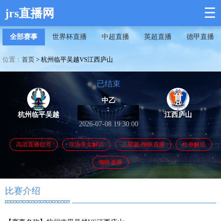
☰
jrs直播网
全部赛事
世界杯直播
中超直播
英超直播
德甲直播
位置：
首页
>
杭州临平吴越VS江西庐山
已结束
中乙
:
杭州临平吴越
江西庐山
2026-07-08 19:30:00
高清直播信号
现场美女解说
卫星源-蜘蛛直播
红单解说
蜘蛛直播
比赛介绍