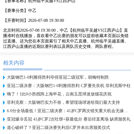
【赛事名称】
杭州临平吴越VS江西庐山
【赛事分类】
中乙
【开赛时间】
2026-07-08 19:30:00
北京时间2026-07-08 19:30:00，中乙【杭州临平吴越VS江西庐山】直
播准时在线播放，喜欢看中乙比赛的朋友可以提前收藏本页面以免错
过直播。还为您在本页面索引了相关中乙直播、杭州临平吴越直播、
江西庐山直播的近期比赛列表以及两队历史交锋、两队赛程。
相关内容
大阪钢巴1-0利雅得胜利夺得亚冠二级冠军，胡梅特制胜
亚冠二级决赛：大阪钢巴1-0利雅得胜利 C罗屡失良机 菲利克斯中柱
嗨了！1比0小胜残阵上海申花，云南玉昆球迷放烟花庆祝
菲利克斯：大阪钢巴实力不俗，希望现场球迷给我们最大支持
6.0分全场最低！亚冠二级决赛：41岁C罗两次错失重大机会无缘首冠
亚冠爆冷丢冠 41岁C罗2次吐饼+获最低分 赛后径直离场 缺席颁奖礼
道心破碎了？亚冠二级决赛失利后C罗并未出席颁奖仪式