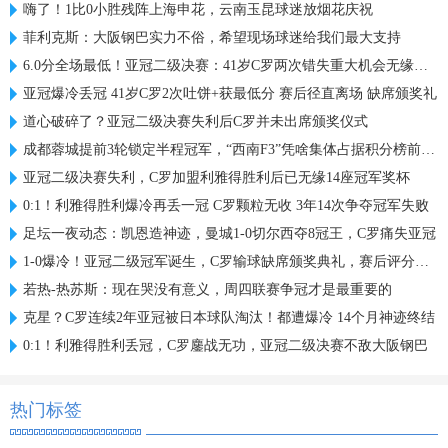
嗨了！1比0小胜残阵上海申花，云南玉昆球迷放烟花庆祝
菲利克斯：大阪钢巴实力不俗，希望现场球迷给我们最大支持
6.0分全场最低！亚冠二级决赛：41岁C罗两次错失重大机会无缘首冠
亚冠爆冷丢冠 41岁C罗2次吐饼+获最低分 赛后径直离场 缺席颁奖礼
道心破碎了？亚冠二级决赛失利后C罗并未出席颁奖仪式
成都蓉城提前3轮锁定半程冠军，“西南F3”凭啥集体占据积分榜前三？
亚冠二级决赛失利，C罗加盟利雅得胜利后已无缘14座冠军奖杯
0:1！利雅得胜利爆冷再丢一冠 C罗颗粒无收 3年14次争夺冠军失败
足坛一夜动态：凯恩造神迹，曼城1-0切尔西夺8冠王，C罗痛失亚冠
1-0爆冷！亚冠二级冠军诞生，C罗输球缺席颁奖典礼，赛后评分出炉
若热-热苏斯：现在哭没有意义，周四联赛争冠才是最重要的
克星？C罗连续2年亚冠被日本球队淘汰！都遭爆冷 14个月神迹终结
0:1！利雅得胜利丢冠，C罗鏖战无功，亚冠二级决赛不敌大阪钢巴
热门标签