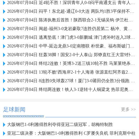
2026年07月04日 近4轮不胜！深圳青年人0-0闷平南通支云 青年人仍中甲第2支云第3
2026年07月04日 闷平！东北超-通辽0-0大连 两队均1胜3平保持不败 大连遭三连平
2026年07月04日 陈涛执教后首胜！陕西联合2-1无锡吴钩 伊兰杜斯特双响+绝杀
2026年07月04日 闽超-福州3-0龙岩豪取7连胜仍居第二 杨冲、黄伟杰、李宇豪破门
2026年07月04日 逃离垫底！津门虎3-0新鹏城 津门虎补时连入2球 积分平三镇升第15
2026年07月04日 中甲-延边龙鼎3-0定南赣联 朴世豪、福布斯破门乔瓦尼造点+点射
2026年07月04日 狂轰38脚！国安2-0十人泰山 郑铮直红王大雷9扑救塞鸟+林良铭破门
2026年07月04日 终结2连败！英博3-2送三镇10轮不胜 马莱莱绝杀 卡迪斯传射难救主
2026年07月04日 13轮不败!西海岸2-1十人海港 张源直红阿齐兹2助攻VAR吹掉双方4球
2026年07月04日 8连胜0失球轰27球！厦门3-0莆田仍全胜3分领跑 刘鑫岳超级世界波
2026年07月04日 终结两连败！铁人3-1逆转十人铜梁龙 热菲尼奥双响恩加德乌染红
足球新闻
更多 >>
大阪钢巴1-0利雅得胜利夺得亚冠二级冠军，胡梅特制胜
亚冠二级决赛：大阪钢巴1-0利雅得胜利 C罗屡失良机 菲利克斯中柱