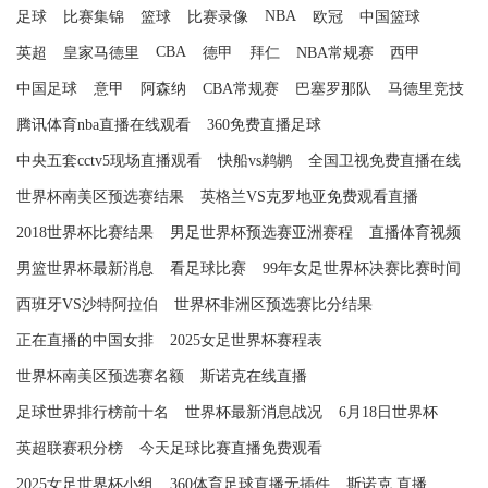
NBA
足球
比赛集锦
篮球
比赛录像
欧冠
中国篮球
CBA
英超
皇家马德里
德甲
拜仁
NBA常规赛
西甲
中国足球
意甲
阿森纳
CBA常规赛
巴塞罗那队
马德里竞技
腾讯体育nba直播在线观看
360免费直播足球
中央五套cctv5现场直播观看
快船vs鹈鹕
全国卫视免费直播在线
世界杯南美区预选赛结果
英格兰VS克罗地亚免费观看直播
2018世界杯比赛结果
男足世界杯预选赛亚洲赛程
直播体育视频
男篮世界杯最新消息
看足球比赛
99年女足世界杯决赛比赛时间
西班牙VS沙特阿拉伯
世界杯非洲区预选赛比分结果
正在直播的中国女排
2025女足世界杯赛程表
世界杯南美区预选赛名额
斯诺克在线直播
足球世界排行榜前十名
世界杯最新消息战况
6月18日世界杯
英超联赛积分榜
今天足球比赛直播免费观看
2025女足世界杯小组
360体育足球直播无插件
斯诺克 直播