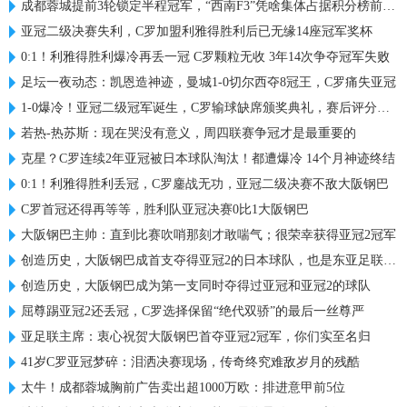
成都蓉城提前3轮锁定半程冠军，“西南F3”凭啥集体占据积分榜前三？
亚冠二级决赛失利，C罗加盟利雅得胜利后已无缘14座冠军奖杯
0:1！利雅得胜利爆冷再丢一冠 C罗颗粒无收 3年14次争夺冠军失败
足坛一夜动态：凯恩造神迹，曼城1-0切尔西夺8冠王，C罗痛失亚冠
1-0爆冷！亚冠二级冠军诞生，C罗输球缺席颁奖典礼，赛后评分出炉
若热-热苏斯：现在哭没有意义，周四联赛争冠才是最重要的
克星？C罗连续2年亚冠被日本球队淘汰！都遭爆冷 14个月神迹终结
0:1！利雅得胜利丢冠，C罗鏖战无功，亚冠二级决赛不敌大阪钢巴
C罗首冠还得再等等，胜利队亚冠决赛0比1大阪钢巴
大阪钢巴主帅：直到比赛吹哨那刻才敢喘气；很荣幸获得亚冠2冠军
创造历史，大阪钢巴成首支夺得亚冠2的日本球队，也是东亚足联首队
创造历史，大阪钢巴成为第一支同时夺得过亚冠和亚冠2的球队
屈尊踢亚冠2还丢冠，C罗选择保留“绝代双骄”的最后一丝尊严
亚足联主席：衷心祝贺大阪钢巴首夺亚冠2冠军，你们实至名归
41岁C罗亚冠梦碎：泪洒决赛现场，传奇终究难敌岁月的残酷
太牛！成都蓉城胸前广告卖出超1000万欧：排进意甲前5位