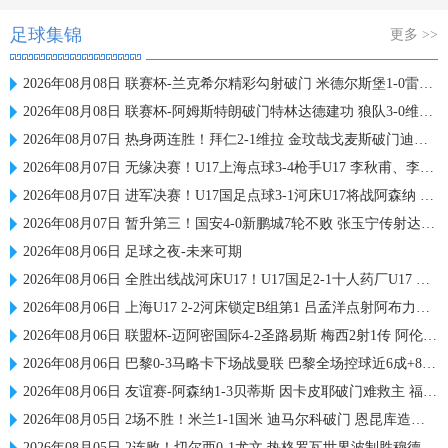
足球集锦
更多 >>
2026年08月08日 联赛杯-兰克希尔精彩勾射破门 米德尔斯堡1-0雷克瑟姆
2026年08月08日 联赛杯-阿姆斯特朗破门特林达德建功 狼队3-0维尔港
2026年08月07日 热身两连胜！拜仁2-1维拉 金玟哉戈麦斯破门迪亚斯替补建功
2026年08月07日 无缘决赛！U17上海点球3-4枪手U17 李秋甫、李文博失点王启戎扑点
2026年08月07日 进军决赛！U17国足点球3-1河床U17将战阿森纳 江宇涵替补两扑点
2026年08月07日 暂升第三！国安4-0新鹏城7轮不败 张玉宁传射达万双响法比奥破门
2026年08月06日 足球之夜-未来可期
2026年08月06日 全胜出线战河床U17！U17国足2-1十人药厂U17 赵松源登场1分钟传射
2026年08月06日 上海U17 2-2河床锁定B组第1 吕孟洋点射阿布力米破门 将战A组第2
2026年08月06日 联盟杯-迈阿密国际4-2圣路易斯 梅西2射1传 阿伦助攻戴帽
2026年08月06日 巴黎0-3马略卡下场战曼联 巴黎全场控球近6成+8射3正未果
2026年08月06日 友谊赛-阿森纳1-3贝蒂斯 因卡皮耶破门难救主 福纳尔斯1射2传
2026年08月05日 2场不胜！米兰1-1国米 迪马尔科破门 恩昆库造点+点射拉莫斯登场
2026年08月05日 2连败！切尔西0-1尤文 热格罗瓦世界波制胜穆德里克时隔614天复出