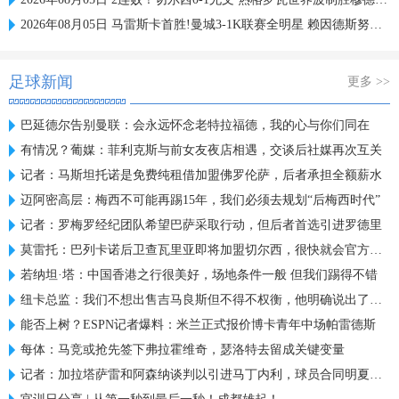
2026年08月05日 马雷斯卡首胜!曼城3-1K联赛全明星 赖因德斯努里破门塞梅尼奥助攻
足球新闻
更多 >>
巴延德尔告别曼联：会永远怀念老特拉福德，我的心与你们同在
有情况？葡媒：菲利克斯与前女友夜店相遇，交谈后社媒再次互关
记者：马斯坦托诺是免费纯租借加盟佛罗伦萨，后者承担全额薪水
迈阿密高层：梅西不可能再踢15年，我们必须去规划“后梅西时代”
记者：罗梅罗经纪团队希望巴萨采取行动，但后者首选引进罗德里
莫雷托：巴列卡诺后卫查瓦里亚即将加盟切尔西，很快就会官方宣布
若纳坦·塔：中国香港之行很美好，场地条件一般 但我们踢得不错
纽卡总监：我们不想出售吉马良斯但不得不权衡，他明确说出了意愿
能否上树？ESPN记者爆料：米兰正式报价博卡青年中场帕雷德斯
每体：马竞或抢先签下弗拉霍维奇，瑟洛特去留成关键变量
记者：加拉塔萨雷和阿森纳谈判以引进马丁内利，球员合同明夏到期