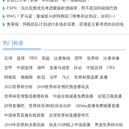
官训日分享 | 从第一秒到最后一秒！成都雄起！
ESPN：法比尼奥优先考虑重返欧洲踢球，而不是回到祖国巴西
HWG！罗马诺：曼城签34岁阿根廷门将鲁利达协议，合同2+1
奥莱报：阿根廷队计划进行多场友谊赛，亚洲是主要考虑的目的地
热门标签
NBA
足球
篮球
英超
比赛集锦
西甲
世界杯
比赛录像
CBA
意甲
中国篮球
德甲
皇家马德里
转会
中国足球
阿根廷
詹姆斯
欧冠
法甲
76人
世界杯预选赛 直播
2022世界杯分组
2018世界杯非洲区预选赛埃及
世界杯亚洲预选赛赛程表
中超在线观看免费直播
全国卫视直播
好球直播吧
世界杯亚洲6队排名出炉
360nba直播免费观看直播
中国体育直播在线观看
足球世界杯直播爱奇艺
2018年世界杯决赛回放
埃及VS伊朗上半场直播
男篮世界杯分组