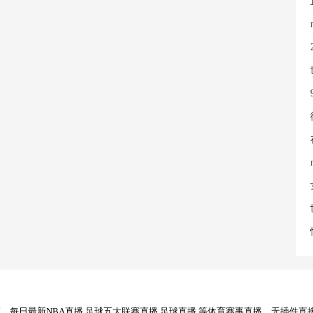
每日最新NBA直播,足球五大联赛直播,足球直播,等体育赛事直播，无插件直