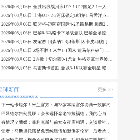
2026年08月06日 全胜出线战河床U17！U17国足2-1十人药厂U17 赵松源登场1分钟传射
2026年08月06日 上海U17 2-2河床锁定B组第1 吕孟洋点射阿布力米破门 将战A组第2
2026年08月06日 联盟杯-迈阿密国际4-2圣路易斯 梅西2射1传 阿伦助攻戴帽
2026年08月06日 巴黎0-3马略卡下场战曼联 巴黎全场控球近6成+8射3正未果
2026年08月06日 友谊赛-阿森纳1-3贝蒂斯 因卡皮耶破门难救主 福纳尔斯1射2传
2026年08月05日 2场不胜！米兰1-1国米 迪马尔科破门 恩昆库造点+点射拉莫斯登场
2026年08月05日 2连败！切尔西0-1尤文 热格罗瓦世界波制胜穆德里克时隔614天复出
2026年08月05日 马雷斯卡首胜!曼城3-1K联赛全明星 赖因德斯努里破门塞梅尼奥助攻
足球新闻
更多 >>
下一站卡塔尔！米兰官方：与28岁本纳塞尔协商一致解约
巴延德尔告别曼联：会永远怀念老特拉福德，我的心与你们同在
有情况？葡媒：菲利克斯与前女友夜店相遇，交谈后社媒再次互关
记者：马斯坦托诺是免费纯租借加盟佛罗伦萨，后者承担全额薪水
迈阿密高层：梅西不可能再踢15年，我们必须去规划“后梅西时代”