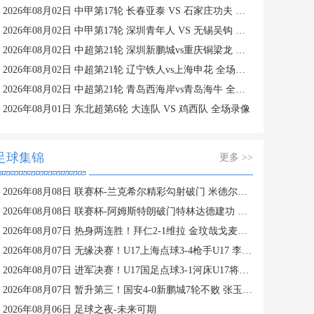
2026年08月02日 中甲第17轮 长春亚泰 VS 石家庄功夫 全场录像
2026年08月02日 中甲第17轮 深圳青年人 VS 无锡吴钩 全场录像
2026年08月02日 中超第21轮 深圳新鹏城vs重庆铜梁龙 全场录像
2026年08月02日 中超第21轮 辽宁铁人vs上海申花 全场录像
2026年08月02日 中超第21轮 青岛西海岸vs青岛海牛 全场录像
2026年08月01日 东北超第6轮 大连队 VS 鸡西队 全场录像
足球集锦
更多 >>
2026年08月08日 联赛杯-兰克希尔精彩勾射破门 米德尔斯堡1-0雷克瑟姆
2026年08月08日 联赛杯-阿姆斯特朗破门特林达德建功 狼队3-0维尔港
2026年08月07日 热身两连胜！拜仁2-1维拉 金玟哉戈麦斯破门迪亚斯替补建功
2026年08月07日 无缘决赛！U17上海点球3-4枪手U17 李秋甫、李文博失点王启戎扑点
2026年08月07日 进军决赛！U17国足点球3-1河床U17将战阿森纳 江宇涵替补两扑点
2026年08月07日 暂升第三！国安4-0新鹏城7轮不败 张玉宁传射达万双响法比奥破门
2026年08月06日 足球之夜-未来可期