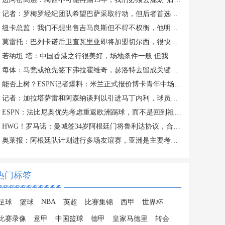
记者：罗梅罗经纪团队希望巴萨采取行动，但后者首选引进罗德里
纽卡总监：我们不想出售吉马良斯但不得不权衡，他明确说出了意愿
莫雷托：巴列卡诺后卫查瓦里亚即将加盟切尔西，很快就会官方宣布
若纳坦·塔：中国香港之行很美好，场地条件一般 但我们踢得不错
每体：马竞或抢先签下弗拉霍维奇，瑟洛特去留成关键变量
能否上树？ESPN记者爆料：米兰正式报价博卡青年中场帕雷德斯
记者：加拉塔萨雷和阿森纳谈判以引进马丁内利，球员合同明夏到期
ESPN：法比尼奥优先考虑重返欧洲踢球，而不是回到祖国巴西
HWG！罗马诺：曼城签34岁阿根廷门将鲁利达协议，合同2+1
奥莱报：阿根廷队计划进行多场友谊赛，亚洲是主要考虑的目的地
热门标签
NBA
足球
篮球
英超
比赛集锦
西甲
世界杯
比赛录像
意甲
中国篮球
德甲
皇家马德里
转会