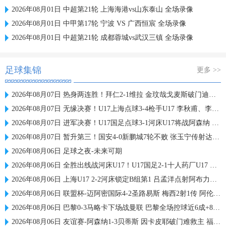
2026年08月01日 中超第21轮 上海海港vs山东泰山 全场录像
2026年08月01日 中甲第17轮 宁波 VS 广西恒宸 全场录像
2026年08月01日 中超第21轮 成都蓉城vs武汉三镇 全场录像
足球集锦
更多 >>
2026年08月07日 热身两连胜！拜仁2-1维拉 金玟哉戈麦斯破门迪亚斯替补建功
2026年08月07日 无缘决赛！U17上海点球3-4枪手U17 李秋甫、李文博失点王启戎扑点
2026年08月07日 进军决赛！U17国足点球3-1河床U17将战阿森纳 江宇涵替补两扑点
2026年08月07日 暂升第三！国安4-0新鹏城7轮不败 张玉宁传射达万双响法比奥破门
2026年08月06日 足球之夜-未来可期
2026年08月06日 全胜出线战河床U17！U17国足2-1十人药厂U17 赵松源登场1分钟传射
2026年08月06日 上海U17 2-2河床锁定B组第1 吕孟洋点射阿布力米破门 将战A组第2
2026年08月06日 联盟杯-迈阿密国际4-2圣路易斯 梅西2射1传 阿伦助攻戴帽
2026年08月06日 巴黎0-3马略卡下场战曼联 巴黎全场控球近6成+8射3正未果
2026年08月06日 友谊赛-阿森纳1-3贝蒂斯 因卡皮耶破门难救主 福纳尔斯1射2传