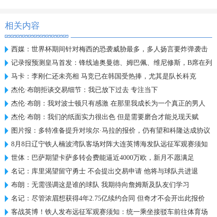
相关内容
西媒：世界杯期间针对梅西的恐袭威胁最多，多人扬言要炸弹袭击
记录报预测皇马首发：锋线迪奥曼德、姆巴佩、维尼修斯，B席在列
马卡：李刚仁还未亮相 马竞已在韩国受热捧，尤其是队长科克
杰伦·布朗拒谈交易细节：我已放下过去 专注当下
杰伦·布朗：我对波士顿只有感激 在那里我成长为一个真正的男人
杰伦·布朗：我们的纸面实力很出色 但是需要磨合才能兑现天赋
图片报：多特准备提升对埃尔·马拉的报价，仍有望和科隆达成协议
8月8日辽宁铁人楠波湾队客场对阵大连英博海发队远征军观赛须知
世体：巴萨期望卡萨多转会费能逼近4000万欧，新月不愿满足
名记：库里渴望留守勇士 不会提出交易申请 他将与球队共进退
布朗：无需强调这是谁的球队 我期待向詹姆斯及队友们学习
名记：尽管浓眉想获得4年2.75亿续约合同 但奇才不会开出此报价
客战英博！铁人发布远征军观赛须知：统一乘坐接驳车前往体育场