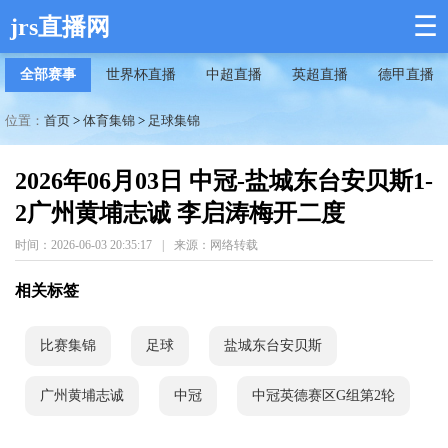
☰
jrs直播网
全部赛事
世界杯直播
中超直播
英超直播
德甲直播
位置：
首页
>
体育集锦
>
足球集锦
2026年06月03日 中冠-盐城东台安贝斯1-
2广州黄埔志诚 李启涛梅开二度
时间：2026-06-03 20:35:17
|
来源：网络转载
相关标签
比赛集锦
足球
盐城东台安贝斯
广州黄埔志诚
中冠
中冠英德赛区G组第2轮