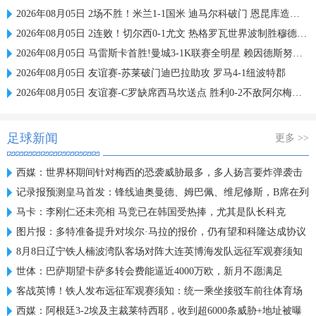
2026年08月05日 2场不胜！米兰1-1国米 迪马尔科破门 恩昆库造点+点射拉莫斯登场
2026年08月05日 2连败！切尔西0-1尤文 热格罗瓦世界波制胜穆德里克时隔614天复出
2026年08月05日 马雷斯卡首胜!曼城3-1K联赛全明星 赖因德斯努里破门塞梅尼奥助攻
2026年08月05日 友谊赛-苏莱破门迪巴拉助攻 罗马4-1纽波特郡
2026年08月05日 友谊赛-C罗缺席西马坎送点 胜利0-2不敌阿尔梅里亚
足球新闻
更多 >>
西媒：世界杯期间针对梅西的恐袭威胁最多，多人扬言要炸弹袭击
记录报预测皇马首发：锋线迪奥曼德、姆巴佩、维尼修斯，B席在列
马卡：李刚仁还未亮相 马竞已在韩国受热捧，尤其是队长科克
图片报：多特准备提升对埃尔·马拉的报价，仍有望和科隆达成协议
8月8日辽宁铁人楠波湾队客场对阵大连英博海发队远征军观赛须知
世体：巴萨期望卡萨多转会费能逼近4000万欧，新月不愿满足
客战英博！铁人发布远征军观赛须知：统一乘坐接驳车前往体育场
西媒：阿根廷3-2埃及主裁莱特西耶，收到超6000条威胁+地址被曝