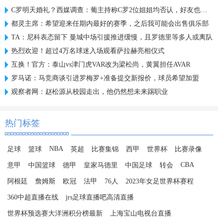
C罗明天婚礼？西媒调查：葡主持称C罗2位姐姐均否认，好友也否认
都灵主席：希望迎来任期内最好的赛季，之后我可能会出售俱乐部
TA：尼科表态留下 曼城中场引援推进缓慢，且罗德里等多人或离队
热烈欢迎！超过4万名球迷入场观看萨拉赫亮相仪式
互换！官方：泰山vs津门虎VAR改为梁松尚，黄翼担任AVAR
罗马诺：马竞商谈引进罗梅罗+准备提交新报价，球员希望加盟
观察者网：赵松源从校园走出，他仍然想未来踢职业
热门标签
NBA
足球
篮球
英超
比赛集锦
西甲
世界杯
比赛录像
CBA
意甲
中国篮球
德甲
皇家马德里
中国足球
转会
阿根廷
詹姆斯
欧冠
法甲
76人
2023年女足世界杯赛程
360中超直播在线
jrs足球直播吧高清直播
世界杯预选赛大洋洲积分榜最新
上海宝山电视台直播