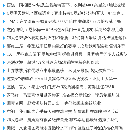
西媒：阿根廷3-2埃及主裁莱特西耶，收到超6000条威胁+地址被曝
C罗明天婚礼？西媒调查：葡主持称C罗2位姐姐均否认，好友也否认
TMZ：东契奇前未婚妻寻求5000万赔偿 并想将077监护权减至每周1天
杰伦·布朗：恩比德一直很出色&我们一直是朋友 我俩经常聊足球
76人总裁谈休赛期得到布朗和老詹：我们努力争取 并达成理想运作
都灵主席：希望迎来任期内最好的赛季，之后我可能会出售俱乐部
TA：尼科表态留下 曼城中场引援推进缓慢，且罗德里等多人或离队
热烈欢迎！超过4万名球迷入场观看萨拉赫亮相仪式
上赛季季后赛罚球命中率最低榜：米切罗最低 戈贝尔第二低
过去5个赛季砍下30+且真实命中率70%场次榜：亚历山大第一
互换！官方：泰山vs津门虎VAR改为梁松尚，黄翼担任AVAR
罗马诺：马竞商谈引进罗梅罗+准备提交新报价，球员希望加盟
观察者网：赵松源从校园走出，他仍然想未来踢职业
布朗：我们队内几乎每天都在群里交流 詹姆斯在群聊里很活跃
76人总裁：詹姆斯有很多绝佳去处 非常幸运他最终选择了我们
美记：只要塔图姆能恢复巅峰水平 绿军就握住了冲冠的核心筹码