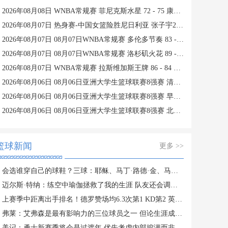
2026年08月08日 WNBA常规赛 菲尼克斯水星 72 - 75 康涅狄格太阳 全场集锦
2026年08月07日 热身赛-中国女篮险胜尼日利亚 张子宇24+11 杨舒予12+6
2026年08月07日 08月07日WNBA常规赛 多伦多节奏 83 - 97 波特兰火焰 集锦
2026年08月07日 08月07日WNBA常规赛 洛杉矶火花 89 - 82 明尼苏达山猫 全场集锦
2026年08月07日 WNBA常规赛 拉斯维加斯王牌 86 - 84 印第安纳狂热 全场集锦
2026年08月06日 08月06日亚洲大学生篮球联赛8强赛 清华大学 85 - 81 菲律宾大学 集锦
2026年08月06日 08月06日亚洲大学生篮球联赛8强赛 早稻田大学 78 - 71 高丽大学 集锦
2026年08月06日 08月06日亚洲大学生篮球联赛8强赛 北京大学 77 - 79 上海交通大学 集锦
篮球新闻
更多 >>
会选谁穿自己的球鞋？三球：耶稣、马丁·路德·金、马尔科姆·X
迈尔斯·特纳：练空中瑜伽拯救了我的生涯 队友还会调侃我练这个
上赛季中距离出手排名！德罗赞场均6.3次第1 KD第2 英格拉姆第3
弗莱：艾弗森是最有影响力的三位球员之一 但论生涯成就保罗出色
美记：勇士新赛季将会是过渡年 优先考虑内部挖潜而非引援