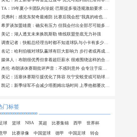
TA：19年夏小卡团队向珍妮·巴斯提多项违规激励要求 但都被拒绝
贝弗利：感觉东契奇最难防 比赛后我会想“我真的啥也做不了”
希罗谈加盟雄鹿：确实有压力 但我会付出全部尽可能多地打比赛
美记：湖人透支未来换凯斯勒 锋线联盟垫底无力补强
调查记者：快船总经理当时都不知道球队与小卡有多少份秘密协议
名记：哈利伯顿对球队赢球有巨大影响力 步行者或再成争冠热门
媒体人：布朗很优秀但拿着超巨薪水 很难围绕这样的合同构建阵容
杰伦·布朗谈休赛期批评声音：不感到意外 会专注于应该专注的事
美记：活塞休赛期引援优化了阵容 坎宁安蜕变或可助球队叫板豪强
凯记：新季绿军不会减少塔图姆出场时间 上季他都屡次出战40+分钟
热门标签
NBA
足球
篮球
英超
比赛集锦
西甲
世界杯
意甲
比赛录像
中国篮球
德甲
中国足球
转会