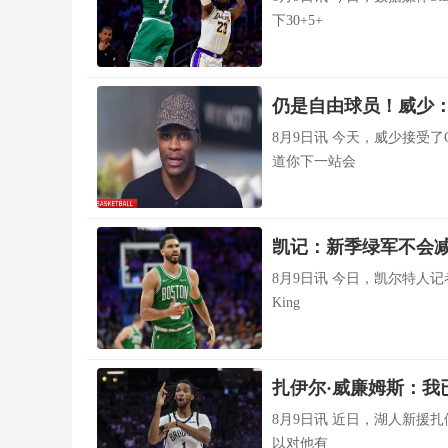
下30+5+
仍是自由球员！威少：
8月9日讯 今天，威少接受
道你下一站会
凯记：新季绿军不会减
8月9日讯 今日，凯尔特人记者
King
扎伊尔·威廉姆斯：我
8月9日讯 近日，湖人新援
以对他有