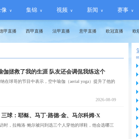
录像
集锦
视频
新闻
赛事
德甲直播
西甲直播
法甲直播
意甲直播
欧冠直播
欧
瑜伽拯救了我的生涯 队友还会调侃我练这个
纳在球哥的节目中表示，空中瑜伽（aerial yoga）提升了他的
2026-08-09
三球：耶稣、马丁·路德·金、马尔科姆·X
icks采访时，拉梅洛·鲍尔被问到选三个人穿他的球鞋，他会选哪三