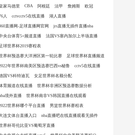
CBA
皇家马德里
阿根廷
法甲
詹姆斯
欧冠
76人
cctvcctv5在线直播
湖人直播
360直播网-足球直播网官网
jrs直播无插件直播nba
中央台体育5+频道直播
法国VS塞内加尔上半场直播
足球世界杯2019赛程表
世界杯预选赛大洋洲区第一轮比赛
足球世界杯直播频道
2022年世界杯南美区预选赛巴西vs秘鲁
cctv5在线直播
德国VS科特迪瓦
女足世界杯名额分配
体育频道在线直播
世界杯非洲区预选赛数据分析
nba境外直播
世界杯南非VS韩国直播在线观看
2022世界杯哪个平台直播
男篮世界杯赛程表
大连文体台直播入口
nba直播吧在线直播观看无插件
世界杯哥伦比亚VS葡萄牙直播