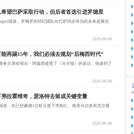
队希望巴萨采取行动，但后者首选引进罗德里
gi Longari报道，罗梅罗的经纪团队向巴萨同步球员的未来进展信
2026-08-08
能再踢15年，我们必须去规划“后梅西时代”
际商务主席哈维尔・阿森西接受了《马卡报》的采访，他谈到了
2026-08-08
下弗拉霍维奇，瑟洛特去留成关键变量
》报道，在已经豪掷1亿欧元签下李刚仁、格里马尔多和尤尔曼
2026-08-08