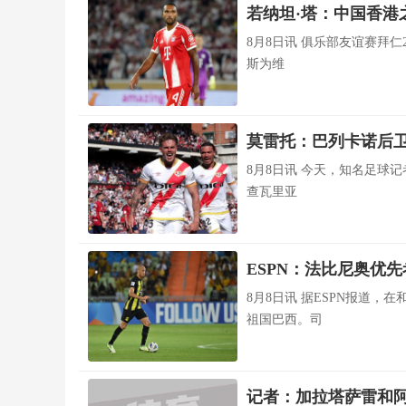
若纳坦·塔：中国香港
8月8日讯 俱乐部友谊赛拜仁
斯为维
莫雷托：巴列卡诺后
8月8日讯 今天，知名足球
查瓦里亚
ESPN：法比尼奥优
8月8日讯 据ESPN报道
祖国巴西。司
记者：加拉塔萨雷和