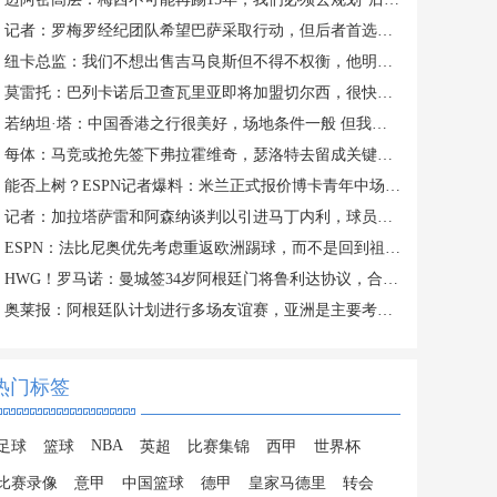
记者：罗梅罗经纪团队希望巴萨采取行动，但后者首选引进罗德里
纽卡总监：我们不想出售吉马良斯但不得不权衡，他明确说出了意愿
莫雷托：巴列卡诺后卫查瓦里亚即将加盟切尔西，很快就会官方宣布
若纳坦·塔：中国香港之行很美好，场地条件一般 但我们踢得不错
每体：马竞或抢先签下弗拉霍维奇，瑟洛特去留成关键变量
能否上树？ESPN记者爆料：米兰正式报价博卡青年中场帕雷德斯
记者：加拉塔萨雷和阿森纳谈判以引进马丁内利，球员合同明夏到期
ESPN：法比尼奥优先考虑重返欧洲踢球，而不是回到祖国巴西
HWG！罗马诺：曼城签34岁阿根廷门将鲁利达协议，合同2+1
奥莱报：阿根廷队计划进行多场友谊赛，亚洲是主要考虑的目的地
热门标签
NBA
足球
篮球
英超
比赛集锦
西甲
世界杯
比赛录像
意甲
中国篮球
德甲
皇家马德里
转会