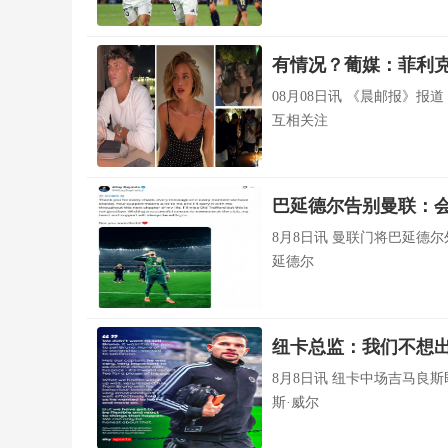
有情况？葡媒：菲利
08月08日讯 《晨邮报》
互相关注
巴延德尔告别曼联：
8月8日讯 曼联门将巴延德
延德尔
纽卡总监：我们不想
8月8日讯 纽卡中场吉马良
斯·威尔