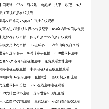
CBA
中国足球
阿根廷
詹姆斯
法甲
欧冠
76人
浙江卫视直播在线观看
世界杯巴拿马VS英格兰直播在线观看
梅西若进4强将破世界杯出场纪录
nba全场录像回放免费
中超比赛在线直播
体育直播cctv5直播在线观看
今晚女足比赛直播
cba篮球赛
上海宝山电视台直播
世界杯足球赛事
乒乓球赛事直播
2018世界杯直播
巴西VS摩洛哥高清视频直播
免费观看女排直播
网络电视在线直播
中央电视1台在线直播观看
咪咕体育cba篮球直播
直播吧】
曼联 切尔西 直播
女足世界杯积分榜
cctv5在线直播电视观看
2019女排世界杯直播
足球世界杯现场直播
今天巴西VS海地直播
免费观看nba高清视频在线观看