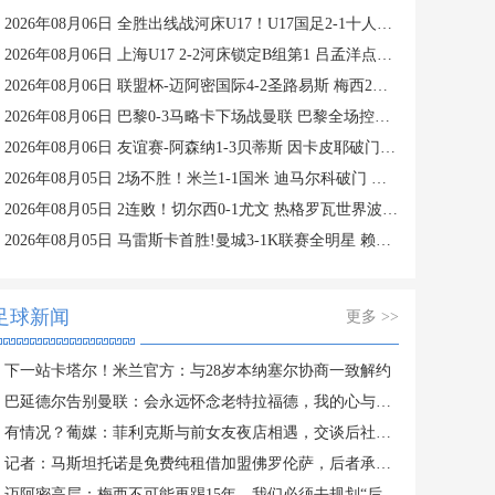
2026年08月06日 全胜出线战河床U17！U17国足2-1十人药厂U17 赵松源登场1分钟传射
2026年08月06日 上海U17 2-2河床锁定B组第1 吕孟洋点射阿布力米破门 将战A组第2
2026年08月06日 联盟杯-迈阿密国际4-2圣路易斯 梅西2射1传 阿伦助攻戴帽
2026年08月06日 巴黎0-3马略卡下场战曼联 巴黎全场控球近6成+8射3正未果
2026年08月06日 友谊赛-阿森纳1-3贝蒂斯 因卡皮耶破门难救主 福纳尔斯1射2传
2026年08月05日 2场不胜！米兰1-1国米 迪马尔科破门 恩昆库造点+点射拉莫斯登场
2026年08月05日 2连败！切尔西0-1尤文 热格罗瓦世界波制胜穆德里克时隔614天复出
2026年08月05日 马雷斯卡首胜!曼城3-1K联赛全明星 赖因德斯努里破门塞梅尼奥助攻
足球新闻
更多 >>
下一站卡塔尔！米兰官方：与28岁本纳塞尔协商一致解约
巴延德尔告别曼联：会永远怀念老特拉福德，我的心与你们同在
有情况？葡媒：菲利克斯与前女友夜店相遇，交谈后社媒再次互关
记者：马斯坦托诺是免费纯租借加盟佛罗伦萨，后者承担全额薪水
迈阿密高层：梅西不可能再踢15年，我们必须去规划“后梅西时代”