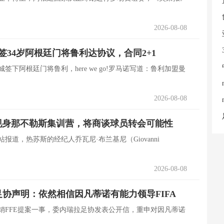
2026-08-08
签34岁阿根廷门将鲁利达协议，合同2+1
城签下阿根廷门将鲁利，here we go!罗马诺写道：鲁利加盟曼
2026-08-08
现身那不勒斯集训营，将商谈球员转会可能性
站报道，热苏斯的经纪人乔瓦尼·布兰基尼（Giovanni
2026-08-08
足协声明：依然相信因凡蒂诺有能力领导FIFA
联撤销FFE提案一事，委内瑞拉足协发表公开信，重申对因凡蒂诺