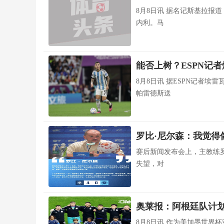
8月8日讯 据名记斯基拉报
内利。马
能否上树？ESPN记
8月8日讯 据ESPN记者埃雷瓦
帕雷德斯送
罗比·尼尔森：我觉得
赛后新闻发布会上，主教练
失望，对
奥莱报：阿根廷队计
8月8日讯 作为美加墨世界