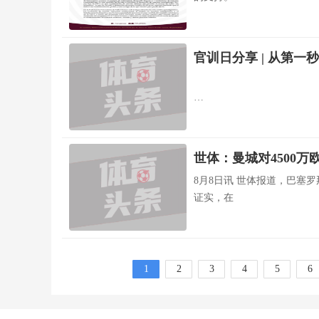
官训日分享 | 从第
世体：曼城对4500
8月8日讯 世体报道，巴塞
证实，在
1
2
3
4
5
6