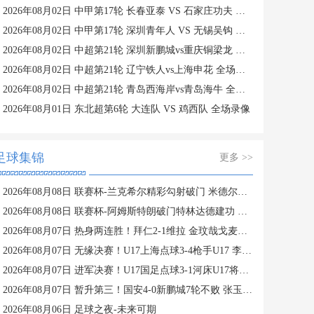
2026年08月02日 中甲第17轮 长春亚泰 VS 石家庄功夫 全场录像
2026年08月02日 中甲第17轮 深圳青年人 VS 无锡吴钩 全场录像
2026年08月02日 中超第21轮 深圳新鹏城vs重庆铜梁龙 全场录像
2026年08月02日 中超第21轮 辽宁铁人vs上海申花 全场录像
2026年08月02日 中超第21轮 青岛西海岸vs青岛海牛 全场录像
2026年08月01日 东北超第6轮 大连队 VS 鸡西队 全场录像
足球集锦
更多 >>
2026年08月08日 联赛杯-兰克希尔精彩勾射破门 米德尔斯堡1-0雷克瑟姆
2026年08月08日 联赛杯-阿姆斯特朗破门特林达德建功 狼队3-0维尔港
2026年08月07日 热身两连胜！拜仁2-1维拉 金玟哉戈麦斯破门迪亚斯替补建功
2026年08月07日 无缘决赛！U17上海点球3-4枪手U17 李秋甫、李文博失点王启戎扑点
2026年08月07日 进军决赛！U17国足点球3-1河床U17将战阿森纳 江宇涵替补两扑点
2026年08月07日 暂升第三！国安4-0新鹏城7轮不败 张玉宁传射达万双响法比奥破门
2026年08月06日 足球之夜-未来可期