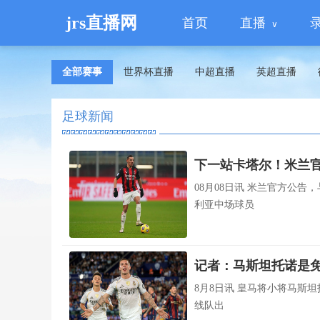
jrs直播网
首页
直播
全部赛事
世界杯直播
中超直播
英超直播
足球新闻
下一站卡塔尔！米兰官
08月08日讯 米兰官方公
利亚中场球员
记者：马斯坦托诺是
8月8日讯 皇马将小将马斯
线队出