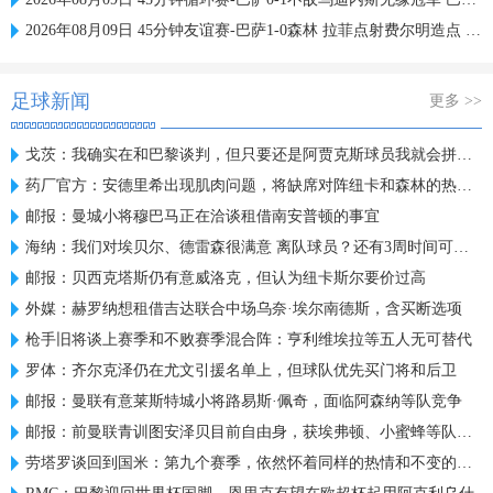
2026年08月09日 45分钟友谊赛-巴萨1-0森林 拉菲点射费尔明造点 两队各一次中柱
足球新闻
更多 >>
戈茨：我确实在和巴黎谈判，但只要还是阿贾克斯球员我就会拼全力
药厂官方：安德里希出现肌肉问题，将缺席对阵纽卡和森林的热身赛
邮报：曼城小将穆巴马正在洽谈租借南安普顿的事宜
海纳：我们对埃贝尔、德雷森很满意 离队球员？还有3周时间可操作
邮报：贝西克塔斯仍有意威洛克，但认为纽卡斯尔要价过高
外媒：赫罗纳想租借吉达联合中场乌奈·埃尔南德斯，含买断选项
枪手旧将谈上赛季和不败赛季混合阵：亨利维埃拉等五人无可替代
罗体：齐尔克泽仍在尤文引援名单上，但球队优先买门将和后卫
邮报：曼联有意莱斯特城小将路易斯·佩奇，面临阿森纳等队竞争
邮报：前曼联青训图安泽贝目前自由身，获埃弗顿、小蜜蜂等队关注
劳塔罗谈回到国米：第九个赛季，依然怀着同样的热情和不变的雄心