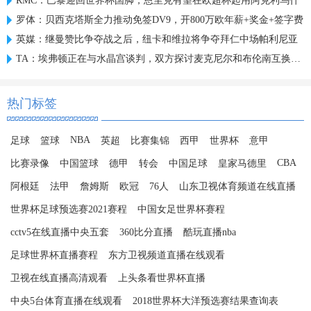
RMC：巴黎迎回世界杯国脚，恩里克有望在欧超杯起用阿克利乌什
罗体：贝西克塔斯全力推动免签DV9，开800万欧年薪+奖金+签字费
英媒：继曼赞比争夺战之后，纽卡和维拉将争夺拜仁中场帕利尼亚
TA：埃弗顿正在与水晶宫谈判，双方探讨麦克尼尔和布伦南互换交易
热门标签
NBA
足球
篮球
英超
比赛集锦
西甲
世界杯
意甲
CBA
比赛录像
中国篮球
德甲
转会
中国足球
皇家马德里
阿根廷
法甲
詹姆斯
欧冠
76人
山东卫视体育频道在线直播
世界杯足球预选赛2021赛程
中国女足世界杯赛程
cctv5在线直播中央五套
360比分直播
酷玩直播nba
足球世界杯直播赛程
东方卫视频道直播在线观看
卫视在线直播高清观看
上头条看世界杯直播
中央5台体育直播在线观看
2018世界杯大洋预选赛结果查询表