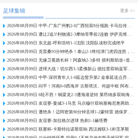
足球集锦
更多 >>
2026年08月09日 中甲-广东广州豹2-0广西恒宸8分领跑 卡马拉传射若昂·卡洛斯破门
2026年08月09日 遭让2追3!利物浦2-3摩纳哥季前2连败 伊萨克维尔茨破门范戴克送点
2026年08月09日 东北超-呼和浩特1-1沈阳 沈阳队读秒完成绝平
2026年08月09日 克雷桑93分钟绝杀！泰山2-1终结津门虎四连胜，刘洋、哈达斯破门
2026年08月09日 无缘卫冕酋长杯！阿森纳2-3多特 措利斯助攻+造点多特U19三人建功
2026年08月09日 进球大战！切尔西3-3柔佛新山 德拉普双响蓝军热身赛暂2胜2负1平
2026年08月09日 中甲-深圳青年人1-0延边暂升第2 金泰延送点乔尔·诺贝尔操刀命中
2026年08月09日 闷平！河南0-0西海岸 古斯塔沃、何超中框 阿布拉汗替补席染红
2026年08月09日 6轮不胜！铜梁龙2-3遭海港逆转 莱昂纳多双响海港甩开降级区7分
2026年08月09日 友谊赛-曼城3-1马竞 马尔穆什双响塞梅尼奥两助16岁多明戈斯破门
2026年08月09日 遭绝杀！迈阿密第90分钟丢球1-2蒙特雷 德保罗破门展示梅西球衣
2026年08月09日 友谊赛-加拉格尔进球 热刺1-1赫塔费
2026年08月09日 联赛杯-卡斯特拉诺斯双响 西汉姆联3-1朴茨茅斯
2026年08月09日 45分钟循环赛-巴萨0-1不敌乌迪内斯无缘冠军 巴约挑射绝杀