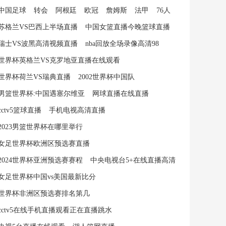
中国足球
转会
阿根廷
欧冠
詹姆斯
法甲
76人
苏格兰VS巴西上半场直播
中国女篮直播今晚篮球直播
瑞士VS波黑高清视频直播
nba回放全场录像高清98
世界杯英格兰VS克罗地亚直播在线观看
世界杯荷兰VS瑞典直播
2002世界杯中国队
男篮世界杯:中国遇塞尔维亚
网球直播在线直播
cctv5篮球直播
手机电视高清直播
2023男篮世界杯在哪里举行
女足世界杯欧洲区预选赛直播
2024世界杯亚洲预选赛赛程
中央电视台5+在线直播高清
女足世界杯中国vs美国最新比分
世界杯非洲区预选赛排名第几
cctv5在线手机直播观看正在直播跳水