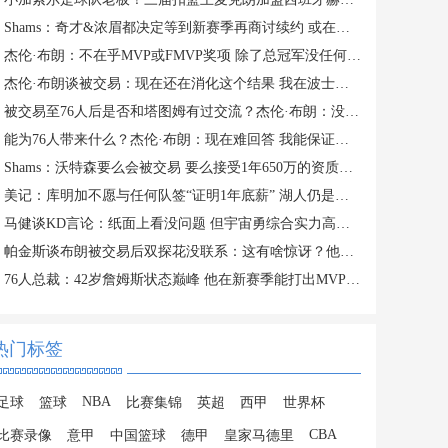
Shams：奇才&浓眉都决定等到新赛季再商讨续约 或在开季20场左右
杰伦·布朗：不在乎MVP或FMVP奖项 除了总冠军没任何东西能打动我
杰伦·布朗谈被交易：现在还在消化这个结果 我在波士顿待了10年
被交易至76人后是否和塔图姆有过交流？杰伦·布朗：没怎么聊过
能为76人带来什么？杰伦·布朗：现在难回答 我能保证的是做自己
Shams：沃特森要么会被交易 要么接受1年650万的资质报价留队
美记：库明加不愿与任何队签“证明1年底薪” 湖人仍是热门下家
马健谈KD言论：纸面上看没问题 但宇宙勇综合实力高目前76人一档
帕金斯谈布朗被交易后双探花没联系：这有啥惊讶？他们场外没私交
76人总裁：42岁詹姆斯状态巅峰 他在新赛季能打出MVP级别的表现
热门标签
NBA
足球
篮球
比赛集锦
英超
西甲
世界杯
CBA
比赛录像
意甲
中国篮球
德甲
皇家马德里