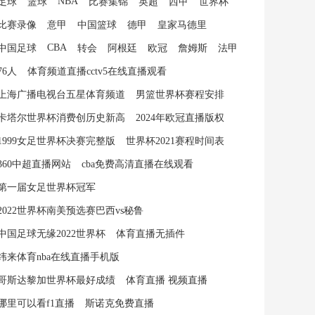
NBA
足球
篮球
比赛集锦
英超
西甲
世界杯
比赛录像
意甲
中国篮球
德甲
皇家马德里
CBA
中国足球
转会
阿根廷
欧冠
詹姆斯
法甲
76人
体育频道直播cctv5在线直播观看
上海广播电视台五星体育频道
男篮世界杯赛程安排
卡塔尔世界杯消费创历史新高
2024年欧冠直播版权
1999女足世界杯决赛完整版
世界杯2021赛程时间表
360中超直播网站
cba免费高清直播在线观看
第一届女足世界杯冠军
2022世界杯南美预选赛巴西vs秘鲁
中国足球无缘2022世界杯
体育直播无插件
纬来体育nba在线直播手机版
哥斯达黎加世界杯最好成绩
体育直播 视频直播
哪里可以看f1直播
斯诺克免费直播