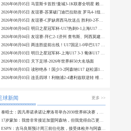
2026年08月05日 马雷斯卡首胜!曼城3-1K联赛全明星 赖因德斯努里破门塞梅尼奥助攻
2026年08月05日 友谊赛-苏莱破门迪巴拉助攻 罗马4-1纽波特郡
2026年08月05日 友谊赛-C罗缺席西马坎送点 胜利0-2不敌阿尔梅里亚
2026年08月04日 明日之星冠军杯-U17热刺0-1上海U17 李文博制胜球
2026年08月04日 友谊赛-拜仁2-1济州 查韦斯、阿西莫建功马特乌斯彩虹过人送助攻
2026年08月04日 两连胜提前出线！U17国足1-0毕巴U17 程晟涵连场破门赵松源中楣
2026年08月03日 明日之星冠军杯-上海U17 3-3 葡体U17 梁锦鸿梅开二度
2026年08月03日 天下足球-2026年世界杯50大名场面
2026年08月03日 读秒绝杀！国少3-2阿森纳U17 赵松源1V4一条龙+造乌龙 程晟涵绝杀
2026年08月03日 连丢四球！利物浦2-4遭利兹联逆转 维尔茨钱伯斯破门凯尔凯兹失误
足球新闻
更多 >>
泰晤士：因凡蒂诺承诺让摩洛哥举办2030世界杯决赛，以换取支持
17岁蒙加：我曾非常接近加盟阿森纳，但我觉得自己更适合曼城
ESPN：吉马良斯预计周三前往伦敦，接受体检并与阿森纳签约