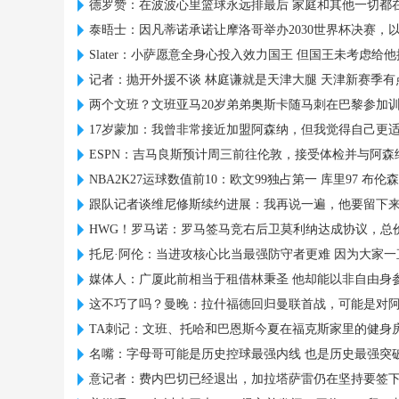
德罗赞：在波波心里篮球永远排最后 家庭和其他一切都
泰晤士：因凡蒂诺承诺让摩洛哥举办2030世界杯决赛，
Slater：小萨愿意全身心投入效力国王 但国王未考虑给
记者：抛开外援不谈 林庭谦就是天津大腿 天津新赛季有
两个文班？文班亚马20岁弟弟奥斯卡随马刺在巴黎参加
17岁蒙加：我曾非常接近加盟阿森纳，但我觉得自己更
ESPN：吉马良斯预计周三前往伦敦，接受体检并与阿森
NBA2K27运球数值前10：欧文99独占第一 库里97 布伦森
跟队记者谈维尼修斯续约进展：我再说一遍，他要留下
HWG！罗马诺：罗马签马竞右后卫莫利纳达成协议，总价1
托尼·阿伦：当进攻核心比当最强防守者更难 因为大家一
媒体人：广厦此前相当于租借林秉圣 他却能以非自由身参
这不巧了吗？曼晚：拉什福德回归曼联首战，可能是对
TA刺记：文班、托哈和巴恩斯今夏在福克斯家里的健身
名嘴：字母哥可能是历史控球最强内线 也是历史最强突
意记者：费内巴切已经退出，加拉塔萨雷仍在坚持要签