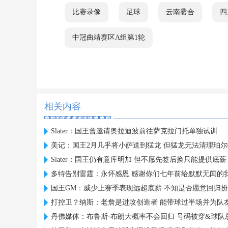
比赛录像
足球
云南爨合
四
中冠曲靖赛区A组第1轮
相关内容
Slater：国王曾邀请奥拉迪波前往萨克拉门托单独试训
美记：国王2月几乎将小萨送到猛龙 但猛龙无法清理珀
Slater：国王仍有意库明加 但不愿先签后换只能提供底薪
多特告别雷霆：永怀感恩 感谢你们七年前给默默无闻的
国王GM：威少上赛季表现远超底薪 不知是否愿意回归
打控卫？纳斯：老詹是进攻创造者 能带球过半场并为队
丹佛媒体：布鲁斯·布朗大概率不会回归 号码被穿&球队