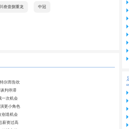
川叁壹捌重龙
中冠
尔特尔而告吹
 谈判停滞
我一次机会
扮演更小角色
友创造机会
总薪资过高