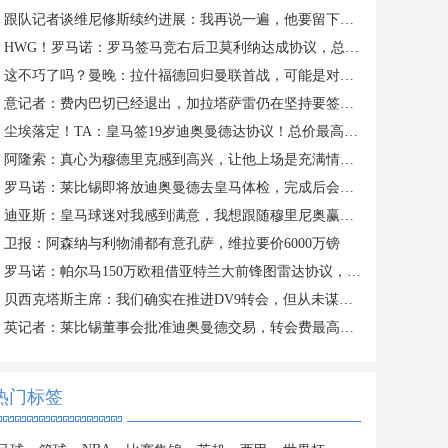
跟队记者谈维尼修斯续约进展：我再说一遍，他要留下来！！！
HWG！罗马诺：罗马签马竞右后卫莫利纳达成协议，总价1800万欧
这不巧了吗？曼晚：拉什福德回归曼联首战，可能是对阿莫林的米兰
意记者：费内巴切已经退出，加拉塔萨雷仍在坚持要签下莱奥
尘埃落定！TA：皇马签19岁迪奥曼德达协议！总价最高可达1.4亿欧
阿隆索：真心为穆德里克感到高兴，让他上场是充满情感考量的决定
罗马诺：莱比锡即将放迪奥曼德去皇马体检，完成后会正式签约
迪亚斯：皇马球迷对我感到满意，我想跟随穆里尼奥赢得冠军
卫报：阿森纳与利物浦都有意孔萨，维拉要价6000万镑
罗马诺：帕尔马150万欧租借亚特兰大前锋图雷达协议，24h内体检
贝西克塔斯主席：我们确实在推进DV9转会，但从未谋求签下萨拉赫
英记者：莱比锡董事会批准迪奥曼德交易，转会费最高可达1.4亿欧
热门标签