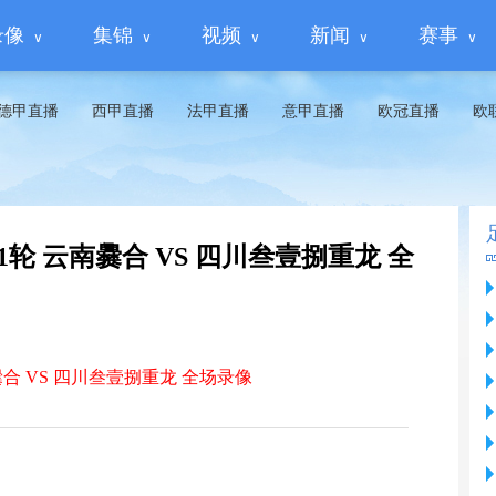
录像
集锦
视频
新闻
赛事
德甲直播
西甲直播
法甲直播
意甲直播
欧冠直播
欧
第1轮 云南爨合 VS 四川叁壹捌重龙 全
爨合 VS 四川叁壹捌重龙 全场录像