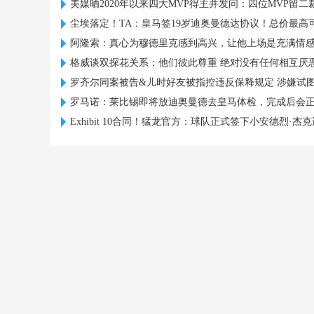
美媒晒2020年以来四大MVP得主并发问：四位MVP留
尘埃落定！TA：皇马签19岁迪奥曼德达协议！总价最高可
阿隆索：真心为穆德里克感到高兴，让他上场是充满情
格威谈双探花关系：他们彼此尊重 绝对没有任何相互厌
罗齐尔同案被告&儿时好友被指控违反保释规定 涉嫌试
罗马诺：莱比锡即将放迪奥曼德去皇马体检，完成后会
Exhibit 10合同！猛龙官方：球队正式签下小安德烈·杰克