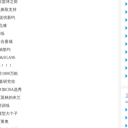
在篮球之前
以换取支持
他提供新约
点难
训练
适合曼城
纳签约
&SGA96
来！！！
800万欧
直研究你
加CBA选秀
阿莫林的米兰
房训练
破型大个子
下莱奥