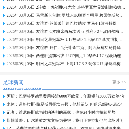
2026年08月05日 2连败！切尔西0-1尤文 热格罗瓦世界波制胜穆德里克时隔614天复出
2026年08月05日 马雷斯卡首胜!曼城3-1K联赛全明星 赖因德斯努里破门塞梅尼奥助攻
2026年08月05日 友谊赛-苏莱破门迪巴拉助攻 罗马4-1纽波特郡
2026年08月05日 友谊赛-C罗缺席西马坎送点 胜利0-2不敌阿尔梅里亚
2026年08月04日 明日之星冠军杯-U17热刺0-1上海U17 李文博制胜球
2026年08月04日 友谊赛-拜仁2-1济州 查韦斯、阿西莫建功马特乌斯彩虹过人送助攻
2026年08月04日 两连胜提前出线！U17国足1-0毕巴U17 程晟涵连场破门赵松源中楣
2026年08月03日 明日之星冠军杯-上海U17 3-3 葡体U17 梁锦鸿梅开二度
足球新闻
更多 >>
阿斯：巴萨签罗德里费用接近6000万欧元，年薪税前3000万欧签4年
米体：道格拉斯·路易斯再拒埃弗顿，他想留队 但俱乐部尚未敲定
记者：维尼修斯成为续约谈判的赢家，他在24小时内扭转局势
斯帕莱蒂：伊尔迪兹对尤文极为关键，我们正在控制他的出场时间
TA：若费兰未申请离队巴萨不会出售他，双方预计很快讨论未来