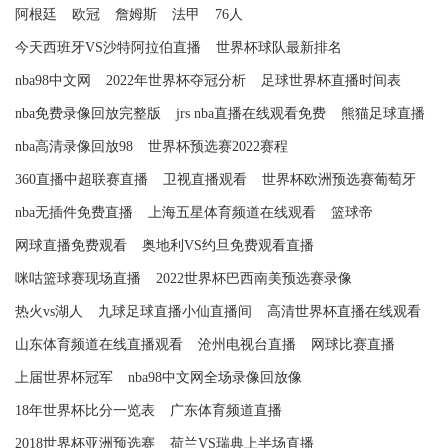
阿根廷
欧冠
詹姆斯
法甲
76人
今天西班牙VS沙特阿拉伯直播
世界杯球队最新排名
nba98中文网
2022年世界杯夺冠分析
足球世界杯直播时间表
nba免费录像回放完整版
jrs nba直播在线观看免费
熊猫足球直播
nba高清录像回放98
世界杯预选赛2022赛程
360直播中超联赛直播
卫视直播观看
世界杯欧洲预选赛葡萄牙
nba无插件免费直播
上海五星体育频道在线观看
篮球帝
网球直播免费观看
奥地利VS约旦免费观看直播
咪咕篮球赛现场直播
2022世界杯巴西南美预选赛录像
热火vs湖人
九球足球直播小仙直播间
高清世界杯直播在线观看
山东体育频道在线直播观看
沧州电视台直播
网球比赛直播
上届世界杯冠军
nba98中文网全场录像回放像
18年世界杯比分一览表
广东体育频道直播
2018世界杯亚洲预选赛
荷兰VS瑞典上半场直播