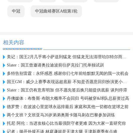
中冠
中冠曲靖赛区A组第1轮
相关内容
美记：国王2月几乎将小萨送到猛龙 但猛龙无法清理珀尔特尔而告吹
Slater：国王曾邀请奥拉迪波前往萨克拉门托单独试训
多特告别雷霆：永怀感恩 感谢你们七年前给默默无闻的我一次机会
国王GM：威少上赛季表现远超底薪 不知是否愿意回归扮演更小角色
Slater：国王仍有意库明加 但不愿先签后换只能提供底薪 谈判停滞
丹佛媒体：布鲁斯·布朗大概率不会回归 号码被穿&球队总薪资过高
德罗赞：在波波心里篮球永远排最后 家庭和其他一切都在篮球之前
两个文班？文班亚马20岁弟弟奥斯卡随马刺在巴黎参加训练
托尼·阿伦：当进攻核心比当最强防守者更难 因为大家一直研究你
记者：抛开外援不谈 林庭谦就是天津大腿 天津新赛季有点难