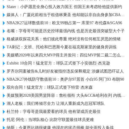
Slater：小萨愿意全身心投入效力国王 但国王未考虑给他提供新约
媒体人：广厦此前相当于租借林秉圣 他却能以非自由身参加CBA选秀
NBA2K27运球数值前10：欧文99独占第一 库里97 布伦森&SGA96
名嘴：字母哥可能是历史控球最强内线 也是历史最强突破型大个子
格威谈双探花关系：他们彼此尊重 绝对没有任何相互厌恶的情绪
TA刺记：文班、托哈和巴恩斯今夏在福克斯家里的健身房训练
美媒晒2020年以来四大MVP得主并发问：四位MVP留二裁二怎么选？
Exhibit 10合同！猛龙官方：球队正式签下小安德烈·杰克逊
罗齐尔同案被告&儿时好友被指控违反保释规定 涉嫌试图恐吓证人
NBA2K27外线防守数值前10：奥萨尔97居首 小白95 阿门93 布朗90
双向合同！猛龙官方：球队正式签下特雷·杰米森
美媒预测2028美国男篮阵容：詹杜领衔 大头&CC&哈利在列 内线热巴
湖人老板：我们将倾尽全力 让湖人重新成为总冠军球队
杜兰特：字母哥是我最爱看的球员 他有望成历史最佳
托尼·阿伦：当球队核心 比防守联盟最佳球员更难
纳斯：今夏恩比德很健康 他现在的状态很棒 能全面投入备战