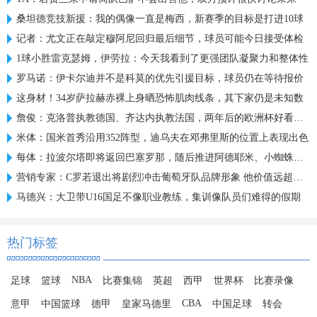
桑坦德竞技新援：我的偶像一直是梅西，新赛季的目标是打进10球
记者：尤文正在敲定穆阿尼回归最后细节，球员可能今日接受体检
1球小胜雷克瑟姆，伊劳拉：今天我看到了更强团队凝聚力和整体性
罗马诺：伊卡尔迪并不是科莫的优先引援目标，球员仍在等待报价
这身材！34岁萨拉赫赤裸上身晒恐怖肌肉线条，其下家仍是未知数
詹俊：克洛普执教德国、齐达内执教法国，两年后的欧洲杯好看了！
米体：国米首秀沿用352阵型，迪乌夫在邓弗里斯的位置上表现出色
每体：拉波尔塔即将返回巴塞罗那，随后推进阿德耶米、小蜘蛛转会
营销专家：C罗若退出将剧烈冲击葡萄牙队品牌形象 他价值远超全队
马德兴：大卫带U16国足不像职业教练，集训像队员们难得的假期
热门标签
NBA
足球
篮球
比赛集锦
英超
西甲
世界杯
比赛录像
CBA
意甲
中国篮球
德甲
皇家马德里
中国足球
转会