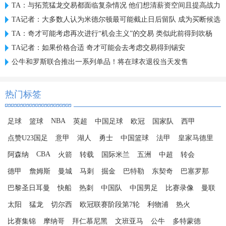
TA：与拓荒猛龙交易都面临复杂情况 他们想清薪资空间且提高战力
TA记者：大多数人认为米德尔顿最可能截止日后留队 成为买断候选
TA：奇才可能考虑再次进行“机会主义”的交易 类似此前得到吹杨
TA记者：如果价格合适 奇才可能会去考虑交易得到锡安
公牛和罗斯联合推出一系列单品！将在球衣退役当天发售
热门标签
NBA
足球
篮球
英超
中国足球
欧冠
国家队
西甲
点赞U23国足
意甲
湖人
勇士
中国篮球
法甲
皇家马德里
CBA
阿森纳
火箭
转载
国际米兰
五洲
中超
转会
德甲
詹姆斯
曼城
马刺
掘金
巴特勒
东契奇
巴塞罗那
巴黎圣日耳曼
快船
热刺
中国队
中国男足
比赛录像
曼联
太阳
猛龙
切尔西
欧冠联赛阶段第7轮
利物浦
热火
比赛集锦
摩纳哥
拜仁慕尼黑
文班亚马
公牛
多特蒙德