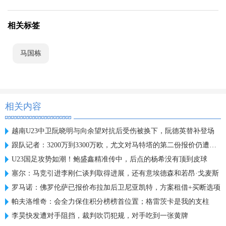
相关标签
马国栋
相关内容
越南U23中卫阮晓明与向余望对抗后受伤被换下，阮德英替补登场
跟队记者：3200万到3300万欧，尤文对马特塔的第二份报价仍遭拒绝
U23国足攻势如潮！鲍盛鑫精准传中，后点的杨希没有顶到皮球
塞尔：马竞引进李刚仁谈判取得进展，还有意埃德森和若昂·戈麦斯
罗马诺：佛罗伦萨已报价布拉加后卫尼亚凯特，方案租借+买断选项
帕夫洛维奇：会全力保住积分榜榜首位置；格雷茨卡是我的支柱
李昊快发遭对手阻挡，裁判吹罚犯规，对手吃到一张黄牌