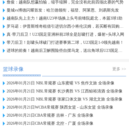
詹俊：越南队想赢怕输，缩手缩脚，完全没有此前四场比赛的气势
曼城vs博德闪耀首发：哈兰德领衔，福登、阿莱恩、刘易斯先发
越南队先上主力！越南U23半场换上头号前锋阮庭北，本届3球1助
罗马诺：伊普斯维奇租借引进切尔西小将伦汉姆，若买断有回购条款
真·带刀后卫！U23国足亚洲杯前2球全是彭啸打进，爆射+头球入网
带刀后卫！彭啸头球破门打进赛事第二球，U23国足1-0领先越南！
进球的前奏！越南后卫解围险些自摆乌龙，送出角球后U23国足破门
篮球录像
更多 >>
2026年01月21日 NBL常规赛 山东蜜獾 VS 焦作文旅 全场录像
2026年01月21日 NBL常规赛 长沙勇胜 VS 江西鲸裕清酒 全场录像
2026年01月21日 NBL常规赛 张家口体文旅 VS 湖北文旅 全场录像
2026年01月21日WCBA常规赛 陕西女篮 - 山东女篮 全场录像
2026年01月21日CBA常规赛 吉林 - 广东 全场录像
2026年01月21日CBA常规赛 北控 - 广厦 全场录像