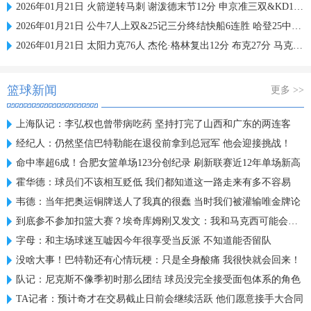
2026年01月21日 火箭逆转马刺 谢泼德末节12分 申京准三双&KD18+7 文班21中5
2026年01月21日 公牛7人上双&25记三分终结快船6连胜 哈登25中9 科林斯23分
2026年01月21日 太阳力克76人 杰伦·格林复出12分 布克27分 马克西25中7
篮球新闻
更多 >>
上海队记：李弘权也曾带病吃药 坚持打完了山西和广东的两连客
经纪人：仍然坚信巴特勒能在退役前拿到总冠军 他会迎接挑战！
命中率超6成！合肥女篮单场123分创纪录 刷新联赛近12年单场新高
霍华德：球员们不该相互贬低 我们都知道这一路走来有多不容易
韦德：当年把奥运铜牌送人了我真的很蠢 当时我们被灌输唯金牌论
到底参不参加扣篮大赛？埃奇库姆刚又发文：我和马克西可能会参加
字母：和主场球迷互嘘因今年很享受当反派 不知道能否留队
没啥大事！巴特勒还有心情玩梗：只是全身酸痛 我很快就会回来！
队记：尼克斯不像季初时那么团结 球员没完全接受面包体系的角色
TA记者：预计奇才在交易截止日前会继续活跃 他们愿意接手大合同