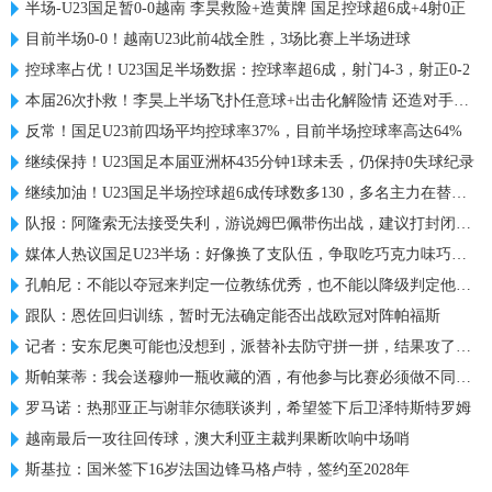
半场-U23国足暂0-0越南 李昊救险+造黄牌 国足控球超6成+4射0正
目前半场0-0！越南U23此前4战全胜，3场比赛上半场进球
控球率占优！U23国足半场数据：控球率超6成，射门4-3，射正0-2
本届26次扑救！李昊上半场飞扑任意球+出击化解险情 还造对手一黄
反常！国足U23前四场平均控球率37%，目前半场控球率高达64%
继续保持！U23国足本届亚洲杯435分钟1球未丢，仍保持0失球纪录
继续加油！U23国足半场控球超6成传球数多130，多名主力在替补席
队报：阿隆索无法接受失利，游说姆巴佩带伤出战，建议打封闭被拒
媒体人热议国足U23半场：好像换了支队伍，争取吃巧克力味巧克力
孔帕尼：不能以夺冠来判定一位教练优秀，也不能以降级判定他糟糕
跟队：恩佐回归训练，暂时无法确定能否出战欧冠对阵帕福斯
记者：安东尼奥可能也没想到，派替补去防守拼一拼，结果攻了半场
斯帕莱蒂：我会送穆帅一瓶收藏的酒，有他参与比赛必须做不同准备
罗马诺：热那亚正与谢菲尔德联谈判，希望签下后卫泽特斯特罗姆
越南最后一攻往回传球，澳大利亚主裁判果断吹响中场哨
斯基拉：国米签下16岁法国边锋马格卢特，签约至2028年