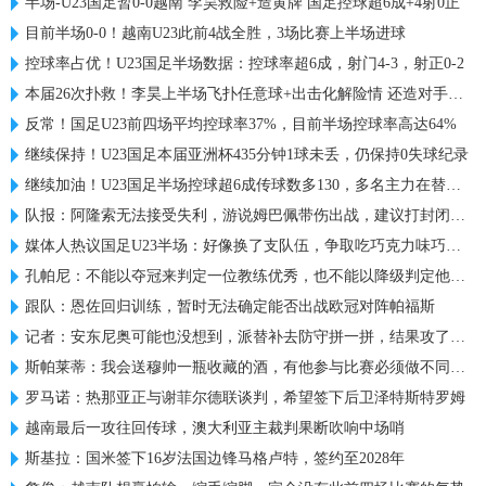
半场-U23国足暂0-0越南 李昊救险+造黄牌 国足控球超6成+4射0正
目前半场0-0！越南U23此前4战全胜，3场比赛上半场进球
控球率占优！U23国足半场数据：控球率超6成，射门4-3，射正0-2
本届26次扑救！李昊上半场飞扑任意球+出击化解险情 还造对手一黄
反常！国足U23前四场平均控球率37%，目前半场控球率高达64%
继续保持！U23国足本届亚洲杯435分钟1球未丢，仍保持0失球纪录
继续加油！U23国足半场控球超6成传球数多130，多名主力在替补席
队报：阿隆索无法接受失利，游说姆巴佩带伤出战，建议打封闭被拒
媒体人热议国足U23半场：好像换了支队伍，争取吃巧克力味巧克力
孔帕尼：不能以夺冠来判定一位教练优秀，也不能以降级判定他糟糕
跟队：恩佐回归训练，暂时无法确定能否出战欧冠对阵帕福斯
记者：安东尼奥可能也没想到，派替补去防守拼一拼，结果攻了半场
斯帕莱蒂：我会送穆帅一瓶收藏的酒，有他参与比赛必须做不同准备
罗马诺：热那亚正与谢菲尔德联谈判，希望签下后卫泽特斯特罗姆
越南最后一攻往回传球，澳大利亚主裁判果断吹响中场哨
斯基拉：国米签下16岁法国边锋马格卢特，签约至2028年