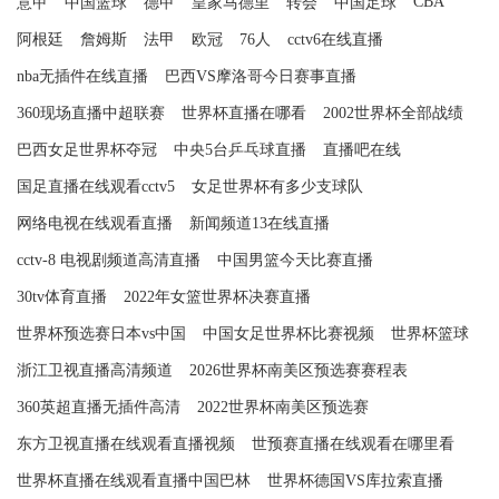
CBA
意甲
中国篮球
德甲
皇家马德里
转会
中国足球
阿根廷
詹姆斯
法甲
欧冠
76人
cctv6在线直播
nba无插件在线直播
巴西VS摩洛哥今日赛事直播
360现场直播中超联赛
世界杯直播在哪看
2002世界杯全部战绩
巴西女足世界杯夺冠
中央5台乒乓球直播
直播吧在线
国足直播在线观看cctv5
女足世界杯有多少支球队
网络电视在线观看直播
新闻频道13在线直播
cctv-8 电视剧频道高清直播
中国男篮今天比赛直播
30tv体育直播
2022年女篮世界杯决赛直播
世界杯预选赛日本vs中国
中国女足世界杯比赛视频
世界杯篮球
浙江卫视直播高清频道
2026世界杯南美区预选赛赛程表
360英超直播无插件高清
2022世界杯南美区预选赛
东方卫视直播在线观看直播视频
世预赛直播在线观看在哪里看
世界杯直播在线观看直播中国巴林
世界杯德国VS库拉索直播