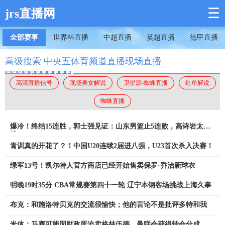
☰
jrs直播网
全部赛事
世界杯直播
中超直播
英超直播
德甲直播
高级搜索 中央五体育频道直播现场直播
高清直播信号
现场美女解说
卫星源-蜘蛛直播
红单解说
蜘蛛直播
爆冷！终结15连胜，郭士强见证：山东男篮止5连败，高诗岩太尴
尬
青训真的开花了？！中国U20连续2届进八强，U23首次杀入决赛！
绿军13号！凯尔特人官方商店已经开始售卖保罗·乔治新球衣
明晚19时35分 CBA常规赛第四十一轮 辽宁本钢客场挑战上海久事
布克：和施洛特贝克的交流很愉快；他的言论不是批评多特和我
米体：马赛可能因财政所迫卖格林伍德，曼联会获得转会分成