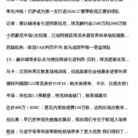
率先冲线！巴萨成为第一支打进2026/27赛季欧冠正赛的球队
记者：莱比锡准备引进阿斯拉尼，球员解约金2500万到2900万欧
小西蒙尼半场5次犯规，已创阿根廷球员本届世界杯单场犯规数纪
录
西媒机构：欧冠VAR判罚不均 皇马成西甲唯一受益球队
TA：赫尔城等多队在与维拉商谈引进利昂·贝利，球员想留在英格
兰
马卡：汉茨科周五恢复场地训练，但战皇家社会他最多进替补席
德转列德国U21球员身价TOP10：帕夫洛维奇、卡尔、比朔夫前3
半场：布拉加1-1弗赖堡，特克纳兹破门，格里福建功
总价400万！RMC：恩瓦内里租借费150万欧，达到出场次数有奖
金
拉比奥：早已把争冠失败抛在脑后，现在我们专注于欧冠入场券
斯波：引进字母哥和波蒂斯给前场带来了更大优势 我们得到了补
强