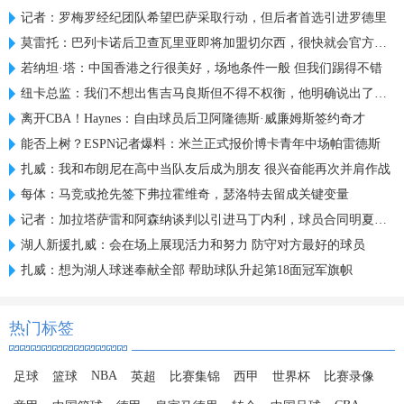
记者：罗梅罗经纪团队希望巴萨采取行动，但后者首选引进罗德里
莫雷托：巴列卡诺后卫查瓦里亚即将加盟切尔西，很快就会官方宣布
若纳坦·塔：中国香港之行很美好，场地条件一般 但我们踢得不错
纽卡总监：我们不想出售吉马良斯但不得不权衡，他明确说出了意愿
离开CBA！Haynes：自由球员后卫阿隆德斯·威廉姆斯签约奇才
能否上树？ESPN记者爆料：米兰正式报价博卡青年中场帕雷德斯
扎威：我和布朗尼在高中当队友后成为朋友 很兴奋能再次并肩作战
每体：马竞或抢先签下弗拉霍维奇，瑟洛特去留成关键变量
记者：加拉塔萨雷和阿森纳谈判以引进马丁内利，球员合同明夏到期
湖人新援扎威：会在场上展现活力和努力 防守对方最好的球员
扎威：想为湖人球迷奉献全部 帮助球队升起第18面冠军旗帜
热门标签
NBA
足球
篮球
英超
比赛集锦
西甲
世界杯
比赛录像