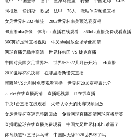
CBA
意甲
中国篮球
德甲
皇家马德里
转会
中国足球
阿根廷
詹姆斯
欧冠
法甲
76人
咪咕体育频道直播
女足世界杯2027抽签
2002世界杯南美预选赛赛程
98直播nba录像
体育nba直播在线观看
360nba直播免费观看直播
360英超足球直播视频
牛叉nba回放全场录像高清
网球直播无插件高清
世界杯韩国 VS 捷克直播
中国对美国女足世界杯
世界杯2022几月份开始
tvb直播
2010世界杯总决赛
在哪里看斯诺克直播
新西兰VS比利时免费观看直播
世界杯2018赛程表比分
cctv5+在线直播高清
直播吧视频
f1在线直播
中央1台直播在线观看
火箭队今天的比赛视频回放
女足世界杯夺冠完整版回放
免费网球直播高清网球直播新英
直播吧篮球在线直播免费观看
中国女足世界杯3比2谁赢了
体育频道5+直播乒乓球
中国队无缘2026世界杯了吗