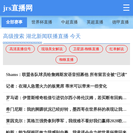
☰
jrs直播网
全部赛事
世界杯直播
中超直播
英超直播
德甲直播
高级搜索 湖北新闻联播直播 今天
高清直播信号
现场美女解说
卫星源-蜘蛛直播
红单解说
蜘蛛直播
Shams：联盟各队球员给詹姆斯发语音招募他 所有留言全被“已读”
记者：在湖人急需火力的板凳席 蒂米可以带来一些变化
罗马诺：伊普斯维奇租借引进切尔西小将伦汉姆，若买断有回购条
款
希门尼斯：我的脚踝状况已经好转，墨西哥在世界杯的表现让我自
豪
莱因克尔：英格兰强势拿到季军，我很难不看好我们赢得2028欧洲
杯
帕斯：能为阿根廷效力我感到自豪，我承诺会全力把世界杯带回来