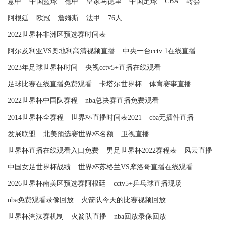
CBA
意甲
中国篮球
德甲
皇家马德里
中国足球
转会
阿根廷
欧冠
詹姆斯
法甲
76人
2022世界杯非洲区预选赛时间表
阿尔及利亚VS奥地利高清视频直播
中央一台cctv 1在线直播
2023年足球世界杯时间
央视cctv5+直播在线观看
足球比赛在线直播免费观看
卡塔尔世界杯
体育赛事直播
2022世界杯中国队赛程
nba总决赛直播免费观看
2014世界杯全赛程
世界杯直播时间表2021
cba无插件直播
发展联盟
北美预选赛世界杯名额
卫视直播
世界杯直播在线观看入口免费
男足世界杯2022赛程表
风云直播
中国女足世界杯战绩
世界杯苏格兰VS摩洛哥直播在线观看
2026世界杯南美区预选赛阿根廷
cctv5+乒乓球直播现场
nba免费观看录像回放
火箭队今天的比赛视频回放
世界杯淘汰赛机制
火箭队直播
nba回放录像回放