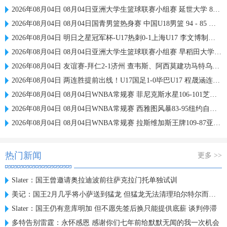
2026年08月04日 08月04日亚洲大学生篮球联赛小组赛 延世大学 82 - 83 北京大学 集锦
2026年08月04日 08月04日国青男篮热身赛 中国U18男篮 94 - 85 加拿大大卫·安篮球学院 集锦
2026年08月04日 明日之星冠军杯-U17热刺0-1上海U17 李文博制胜球
2026年08月04日 08月04日亚洲大学生篮球联赛小组赛 早稻田大学 71 - 86 清华大学 集锦
2026年08月04日 友谊赛-拜仁2-1济州 查韦斯、阿西莫建功马特乌斯彩虹过人送助攻
2026年08月04日 两连胜提前出线！U17国足1-0毕巴U17 程晟涵连场破门赵松源中楣
2026年08月04日 08月04日WNBA常规赛 菲尼克斯水星106-101芝加哥天空 全场集锦
2026年08月04日 08月04日WNBA常规赛 西雅图风暴83-95纽约自由人 全场集锦
2026年08月04日 08月04日WNBA常规赛 拉斯维加斯王牌109-87亚特兰大梦想 全场集锦
热门新闻
更多 >>
Slater：国王曾邀请奥拉迪波前往萨克拉门托单独试训
美记：国王2月几乎将小萨送到猛龙 但猛龙无法清理珀尔特尔而告吹
Slater：国王仍有意库明加 但不愿先签后换只能提供底薪 谈判停滞
多特告别雷霆：永怀感恩 感谢你们七年前给默默无闻的我一次机会