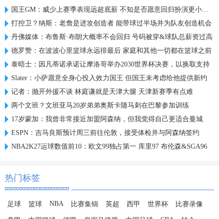
国王GM：威少上赛季表现远超底薪 不知是否愿意回归扮演更小角色
打控卫？纳斯：老詹是进攻创造者 能带球过半场并为队友创造机会
丹佛媒体：布鲁斯·布朗大概率不会回归 号码被穿&球队总薪资过高
德罗赞：在波波心里篮球永远排最后 家庭和其他一切都在篮球之前
泰晤士：因凡蒂诺承诺让摩洛哥举办2030世界杯决赛，以换取支持
Slater：小萨愿意全身心投入效力国王 但国王未考虑给他提供新约
记者：抛开外援不谈 林庭谦就是天津大腿 天津新赛季有点难
两个文班？文班亚马20岁弟弟奥斯卡随马刺在巴黎参加训练
17岁蒙加：我曾非常接近加盟阿森纳，但我觉得自己更适合曼城
ESPN：吉马良斯预计周三前往伦敦，接受体检并与阿森纳签约
NBA2K27运球数值前10：欧文99独占第一 库里97 布伦森&SGA96
热门标签
NBA
足球
篮球
比赛集锦
英超
西甲
世界杯
比赛录像