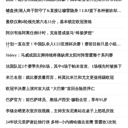
键盘侠|湖人终于防守了&直接让穆雷隐身！LBJ篮下各种被砍却不
吹
曼联仅剩4轮领先第六名11分，基本锁定欧冠资格
阿尔韦洛阿离任倒计时，克洛普成皇马“终极梦想”
计划一直在变！中国队杀入U23亚洲杯决赛！赛前目标只是小组出
线
Sidery：马威或因左脚持续疼痛缺席太阳对阵雷霆整个系列赛
法国队近2个赛季失利6场，其中4场于帕未首发、1场领先时被换下
米兰名宿：就比赛质量而言，科莫比米兰和尤文更值得踢欧冠
欧冠半决赛上演对攻大战 “大巴黎”首回合险胜拜仁
巴萨官方：前巴萨球员、教练卢西安·穆勒去世，享年91岁
李镇全晒更衣室庆祝视频，主帅安东尼奥站在桌子上怒吼庆祝
24年状元里萨谢赴独行侠 多特+小内姆哈德去老鹰 雷霆收3次轮