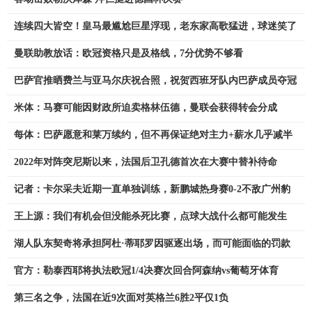
连续四大皆空！皇马最尴尬巨星浮现，老东家高歌猛进，球迷笑了
曼联助教放话：欧冠资格只是及格线，7分优势不够看
巴萨官推晒费兰与亚马尔庆祝合照，祝贺西班牙队内巴萨成员夺冠
米体：马赛可能因财政所迫卖格林伍德，曼联会获得转会分成
每体：巴萨愿意和莱万续约，但不再保证绝对主力+薪水几乎减半
2022年对阵突尼斯以来，法国后卫孔德首次在大赛中替补待命
记者：卡尔采夫近期一直单独训练，新鹏城热身赛0-2不敌广州豹
王上源：我们有机会但没能杀死比赛，点球大战什么都可能发生
湖人队东契奇将承担阿杜·蒂耶罗因驱逐出场，而可能面临的罚款
官方：勒泰西耶将执法欧冠1/4决赛次回合阿森纳vs葡萄牙体育
第三名之争，法国在近9次面对英格兰6胜2平仅1负