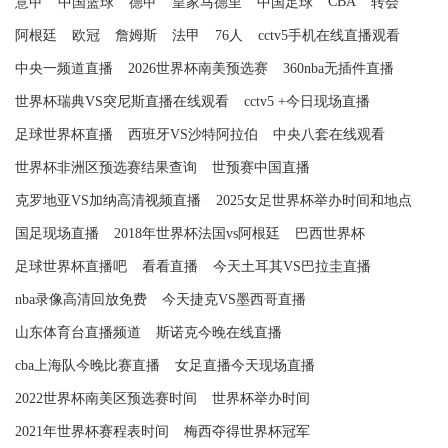
CBA
意甲
中国篮球
德甲
皇家马德里
中国足球
转会
阿根廷
欧冠
詹姆斯
法甲
76人
cctv5手机在线直播观看
中央一频道直播
2026世界杯南美预选赛
360nba无插件直播
世界杯瑞典VS突尼斯直播在线观看
cctv5 +今日现场直播
足球世界杯直播
西班牙VS沙特阿拉伯
中央八套在线观看
世界杯非洲区预选赛结果查询
世预赛中国直播
克罗地亚VS加纳高清视频直播
2025女足世界杯举办时间和地点
国足现场直播
2018年世界杯法国vs阿根廷
巴西世界杯
足球世界杯直播吧
看看直播
今天土耳其VS巴拉圭直播
nba录像高清回放免费
今天捷克VS墨西哥直播
山东体育台直播频道
斯诺克今晚在线直播
cba上海队今晚比赛直播
女足直播今天现场直播
2022世界杯南美区预选赛时间
世界杯举办时间
2021年世界杯赛程表时间
梅西夺得世界杯冠军