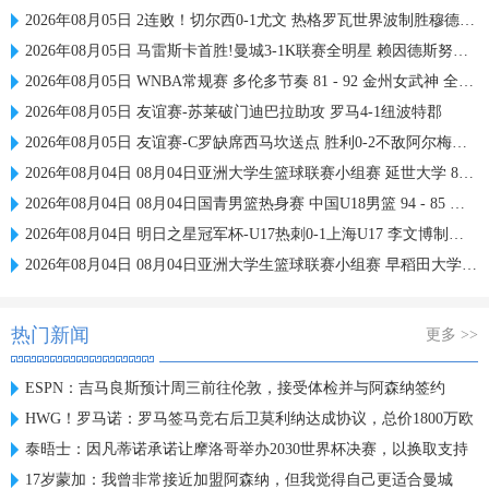
2026年08月05日 2连败！切尔西0-1尤文 热格罗瓦世界波制胜穆德里克时隔614天复出
2026年08月05日 马雷斯卡首胜!曼城3-1K联赛全明星 赖因德斯努里破门塞梅尼奥助攻
2026年08月05日 WNBA常规赛 多伦多节奏 81 - 92 金州女武神 全场集锦
2026年08月05日 友谊赛-苏莱破门迪巴拉助攻 罗马4-1纽波特郡
2026年08月05日 友谊赛-C罗缺席西马坎送点 胜利0-2不敌阿尔梅里亚
2026年08月04日 08月04日亚洲大学生篮球联赛小组赛 延世大学 82 - 83 北京大学 集锦
2026年08月04日 08月04日国青男篮热身赛 中国U18男篮 94 - 85 加拿大大卫·安篮球学院 集锦
2026年08月04日 明日之星冠军杯-U17热刺0-1上海U17 李文博制胜球
2026年08月04日 08月04日亚洲大学生篮球联赛小组赛 早稻田大学 71 - 86 清华大学 集锦
热门新闻
更多 >>
ESPN：吉马良斯预计周三前往伦敦，接受体检并与阿森纳签约
HWG！罗马诺：罗马签马竞右后卫莫利纳达成协议，总价1800万欧
泰晤士：因凡蒂诺承诺让摩洛哥举办2030世界杯决赛，以换取支持
17岁蒙加：我曾非常接近加盟阿森纳，但我觉得自己更适合曼城