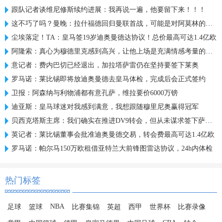
跟队记者谈维尼修斯续约进展：我再说一遍，他要留下来！！！
这不巧了吗？曼晚：拉什福德回归曼联首战，可能是对阿莫林的米兰
尘埃落定！TA：皇马签19岁迪奥曼德达协议！总价最高可达1.4亿欧
阿隆索：真心为穆德里克感到高兴，让他上场是充满情感考量的决定
意记者：费内巴切已经退出，加拉塔萨雷仍在坚持要签下莱奥
罗马诺：莱比锡即将放迪奥曼德去皇马体检，完成后会正式签约
卫报：阿森纳与利物浦都有意孔萨，维拉要价6000万镑
迪亚斯：皇马球迷对我感到满意，我想跟随穆里尼奥赢得冠军
贝西克塔斯主席：我们确实在推进DV9转会，但从未谋求签下萨拉赫
英记者：莱比锡董事会批准迪奥曼德交易，转会费最高可达1.4亿欧
罗马诺：帕尔马150万欧租借亚特兰大前锋图雷达协议，24h内体检
热门标签
NBA
足球
篮球
比赛集锦
英超
西甲
世界杯
比赛录像