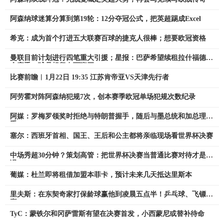
阿森纳球迷算分算到第19轮：12分夺冠公式，把英超踢成Excel
希克：成为首个打进五大联赛百球的捷克人很棒；想要欧冠资格
曼联目前计划进行四笔重大引援；星报：巴萨希望续租拉什福德1
个赛季，球员想留在西班牙
比赛前瞻︱1月22日 19:35 江苏肯帝亚VS天津先行者
阿劳霍对阵阿森纳犯规7次，创本赛季欧冠单场犯规次数纪录
阿媒：罗梅罗领奖时拒绝与特朗普握手，随后与墨总统和加总理握
手
塞尔：西班牙首相、国王、王后和公主都将亲临现场看世界杯决赛
中场秀超30分钟？策划高管：把世界杯决赛当普通比赛对待才是错
误
葡媒：杜兰即将租借加盟本菲卡，预计未来几天抵达里斯本
里夫斯：在东契奇家打保龄球赢他到凌晨五点半！乒乓球、飞镖全
赢
TyC：蒙铁尔和冈萨雷斯有望在决赛首发，小西蒙尼或替补待命