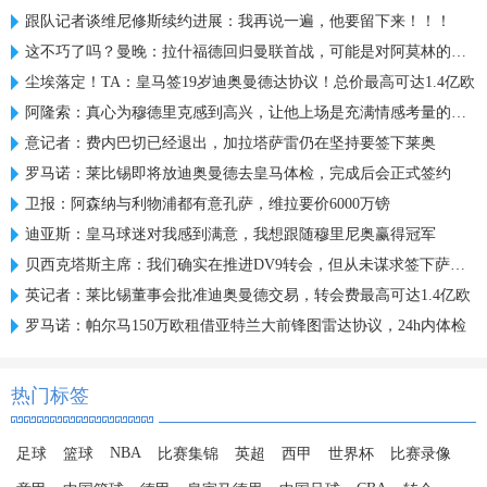
跟队记者谈维尼修斯续约进展：我再说一遍，他要留下来！！！
这不巧了吗？曼晚：拉什福德回归曼联首战，可能是对阿莫林的米兰
尘埃落定！TA：皇马签19岁迪奥曼德达协议！总价最高可达1.4亿欧
阿隆索：真心为穆德里克感到高兴，让他上场是充满情感考量的决定
意记者：费内巴切已经退出，加拉塔萨雷仍在坚持要签下莱奥
罗马诺：莱比锡即将放迪奥曼德去皇马体检，完成后会正式签约
卫报：阿森纳与利物浦都有意孔萨，维拉要价6000万镑
迪亚斯：皇马球迷对我感到满意，我想跟随穆里尼奥赢得冠军
贝西克塔斯主席：我们确实在推进DV9转会，但从未谋求签下萨拉赫
英记者：莱比锡董事会批准迪奥曼德交易，转会费最高可达1.4亿欧
罗马诺：帕尔马150万欧租借亚特兰大前锋图雷达协议，24h内体检
热门标签
NBA
足球
篮球
比赛集锦
英超
西甲
世界杯
比赛录像