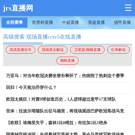
☰
jrs直播网
全部赛事
世界杯直播
中超直播
英超直播
德甲直播
高级搜索 现场直播cctv5在线直播
高清直播信号
现场美女解说
卫星源-蜘蛛直播
红单解说
蜘蛛直播
万亚马：对当年欧冠决赛坐替补释怀了；伤病毁了热刺这个赛季
回归！今天焦泊乔穿什么？
欧冠太疯狂！对轰9球创造历史，1人进球超过意甲17支球队
世体：拉波尔塔随队出征马德里，将现场观战巴萨欧冠客战马竞
【欧联】埃梅里失手，森林1比0维拉；布拉加2比1绝杀
阿森纳双线冲冠：先战曼城定英超大势，再会马竞续写欧战传奇