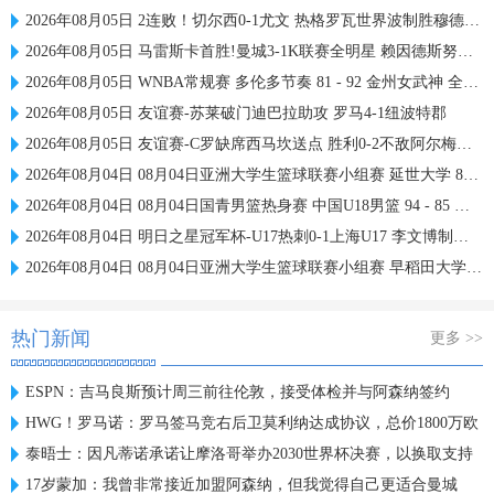
2026年08月05日 2连败！切尔西0-1尤文 热格罗瓦世界波制胜穆德里克时隔614天复出
2026年08月05日 马雷斯卡首胜!曼城3-1K联赛全明星 赖因德斯努里破门塞梅尼奥助攻
2026年08月05日 WNBA常规赛 多伦多节奏 81 - 92 金州女武神 全场集锦
2026年08月05日 友谊赛-苏莱破门迪巴拉助攻 罗马4-1纽波特郡
2026年08月05日 友谊赛-C罗缺席西马坎送点 胜利0-2不敌阿尔梅里亚
2026年08月04日 08月04日亚洲大学生篮球联赛小组赛 延世大学 82 - 83 北京大学 集锦
2026年08月04日 08月04日国青男篮热身赛 中国U18男篮 94 - 85 加拿大大卫·安篮球学院 集锦
2026年08月04日 明日之星冠军杯-U17热刺0-1上海U17 李文博制胜球
2026年08月04日 08月04日亚洲大学生篮球联赛小组赛 早稻田大学 71 - 86 清华大学 集锦
热门新闻
更多 >>
ESPN：吉马良斯预计周三前往伦敦，接受体检并与阿森纳签约
HWG！罗马诺：罗马签马竞右后卫莫利纳达成协议，总价1800万欧
泰晤士：因凡蒂诺承诺让摩洛哥举办2030世界杯决赛，以换取支持
17岁蒙加：我曾非常接近加盟阿森纳，但我觉得自己更适合曼城