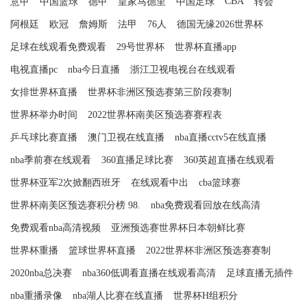
CBA
意甲
中国篮球
德甲
皇家马德里
中国足球
转会
阿根廷
欧冠
詹姆斯
法甲
76人
德国无缘2026世界杯
足球在线观看免费观看
29号世界杯
世界杯直播app
电视直播pc
nba今日直播
浙江卫视电视台在线观看
女排世界杯直播
世界杯非洲区预选赛第三阶段赛制
世界杯举办时间
2022世界杯南美区预选赛赛程表
乒乓球比赛直播
澳门卫视在线直播
nba直播cctv5在线直播
nba季前赛在线观看
360直播足球比赛
360英超直播在线观看
世界杯亚军2次掀翻西班牙
在线观看中出
cba篮球赛
世界杯南美区预选赛积分榜 98.
nba免费观看回放在线高清
免费观看nba高清视频
亚洲预选赛世界杯日本朝鲜比赛
世界杯重播
篮球世界杯直播
2022世界杯非洲区预选赛赛制
2020nba总决赛
nba360低调看直播在线观看高清
足球直播无插件
nba重播录像
nba湖人比赛在线直播
世界杯H组积分