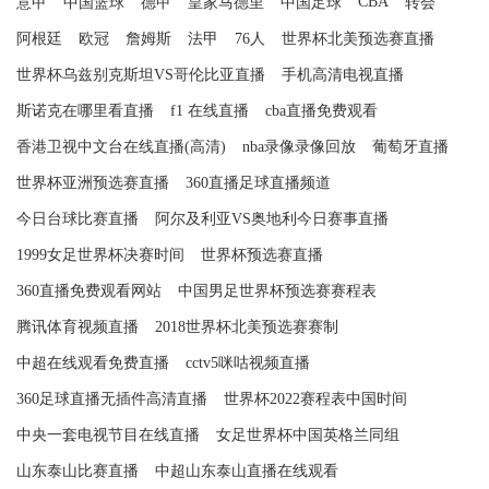
CBA
意甲
中国篮球
德甲
皇家马德里
中国足球
转会
阿根廷
欧冠
詹姆斯
法甲
76人
世界杯北美预选赛直播
世界杯乌兹别克斯坦VS哥伦比亚直播
手机高清电视直播
斯诺克在哪里看直播
f1 在线直播
cba直播免费观看
香港卫视中文台在线直播(高清)
nba录像录像回放
葡萄牙直播
世界杯亚洲预选赛直播
360直播足球直播频道
今日台球比赛直播
阿尔及利亚VS奥地利今日赛事直播
1999女足世界杯决赛时间
世界杯预选赛直播
360直播免费观看网站
中国男足世界杯预选赛赛程表
腾讯体育视频直播
2018世界杯北美预选赛赛制
中超在线观看免费直播
cctv5咪咕视频直播
360足球直播无插件高清直播
世界杯2022赛程表中国时间
中央一套电视节目在线直播
女足世界杯中国英格兰同组
山东泰山比赛直播
中超山东泰山直播在线观看