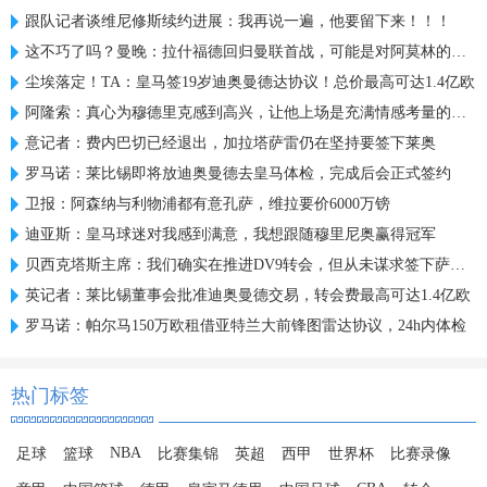
跟队记者谈维尼修斯续约进展：我再说一遍，他要留下来！！！
这不巧了吗？曼晚：拉什福德回归曼联首战，可能是对阿莫林的米兰
尘埃落定！TA：皇马签19岁迪奥曼德达协议！总价最高可达1.4亿欧
阿隆索：真心为穆德里克感到高兴，让他上场是充满情感考量的决定
意记者：费内巴切已经退出，加拉塔萨雷仍在坚持要签下莱奥
罗马诺：莱比锡即将放迪奥曼德去皇马体检，完成后会正式签约
卫报：阿森纳与利物浦都有意孔萨，维拉要价6000万镑
迪亚斯：皇马球迷对我感到满意，我想跟随穆里尼奥赢得冠军
贝西克塔斯主席：我们确实在推进DV9转会，但从未谋求签下萨拉赫
英记者：莱比锡董事会批准迪奥曼德交易，转会费最高可达1.4亿欧
罗马诺：帕尔马150万欧租借亚特兰大前锋图雷达协议，24h内体检
热门标签
NBA
足球
篮球
比赛集锦
英超
西甲
世界杯
比赛录像