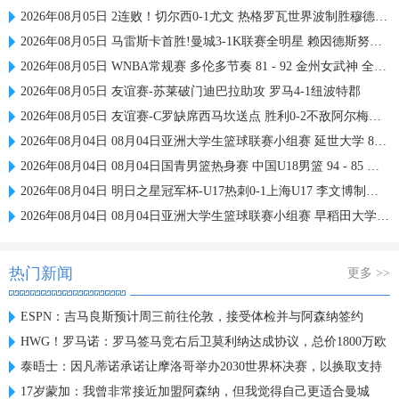
2026年08月05日 2连败！切尔西0-1尤文 热格罗瓦世界波制胜穆德里克时隔614天复出
2026年08月05日 马雷斯卡首胜!曼城3-1K联赛全明星 赖因德斯努里破门塞梅尼奥助攻
2026年08月05日 WNBA常规赛 多伦多节奏 81 - 92 金州女武神 全场集锦
2026年08月05日 友谊赛-苏莱破门迪巴拉助攻 罗马4-1纽波特郡
2026年08月05日 友谊赛-C罗缺席西马坎送点 胜利0-2不敌阿尔梅里亚
2026年08月04日 08月04日亚洲大学生篮球联赛小组赛 延世大学 82 - 83 北京大学 集锦
2026年08月04日 08月04日国青男篮热身赛 中国U18男篮 94 - 85 加拿大大卫·安篮球学院 集锦
2026年08月04日 明日之星冠军杯-U17热刺0-1上海U17 李文博制胜球
2026年08月04日 08月04日亚洲大学生篮球联赛小组赛 早稻田大学 71 - 86 清华大学 集锦
热门新闻
更多 >>
ESPN：吉马良斯预计周三前往伦敦，接受体检并与阿森纳签约
HWG！罗马诺：罗马签马竞右后卫莫利纳达成协议，总价1800万欧
泰晤士：因凡蒂诺承诺让摩洛哥举办2030世界杯决赛，以换取支持
17岁蒙加：我曾非常接近加盟阿森纳，但我觉得自己更适合曼城