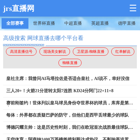
☰
jrs直播网
全部赛事
世界杯直播
中超直播
英超直播
德甲直播
高级搜索 网球直播去哪个平台看
高清直播信号
现场美女解说
卫星源-蜘蛛直播
红单解说
蜘蛛直播
皇社主席：我曾问AI马塔拉佐是否适合皇社，AI说不，幸好没信
三人20+！火箭21分逆转太阳7连胜 KD24分阿门22+11+8
赛前刚签约！世体列以皇马球员身份夺世界杯的球员，库库是第12
人
每体：外界都在质疑巴萨的防守，但他们是西甲丢球最少的球队
博德闪耀主帅：这是历史性时刻，我们在欧冠首次战胜最佳球队之
一
天空体育：阿森纳3400万英镑签措利斯达成协议，不影响再追罗杰