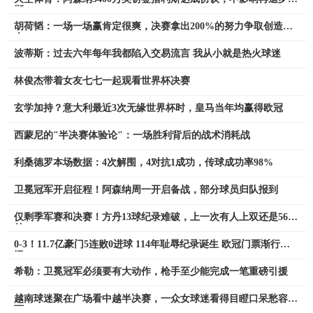
斯
胡荷韬：一场一场赢肯定很爽，决赛拿出200%的努力争取创造历
史
波蒂斯：过去六年每年我都陷入交易流言 我从小就是热火球迷
林俊杰带着女友七七一起观看世界杯决赛
玄学加持？意大利最近3次无缘世界杯时，皇马当年均赢得欧冠
西蒙尼的"半决赛体验论"：一场胜利背后的战术消耗战
利桑德罗本场数据：4次解围，4对抗1成功，传球成功率98%
卫冕冠军开启征程！阿森纳周一开启备战，部分球员归队报到
仅剩季军赛和决赛！方丹13球纪录难破，上一次有人上双还是56年
前
0-3！11.7亿豪门5连败0进球 114年耻辱纪录诞生 欧冠门票渐行渐
远
希勒：卫冕冠军必须要有大动作，枪手至少能完成一笔重磅引援
越南球迷聚在广场看中越半决赛，一众女球迷看得目瞪口呆愁容满
面