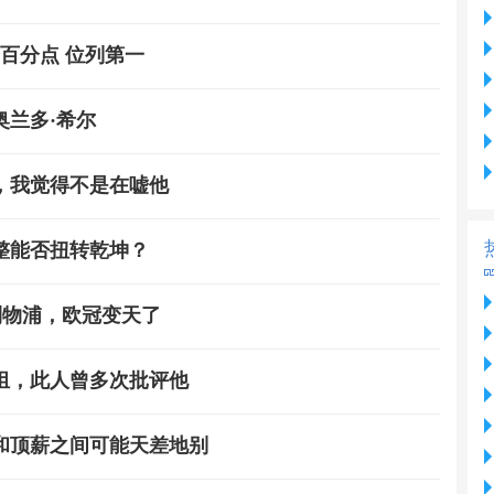
百分点 位列第一
兰多·希尔
，我觉得不是在嘘他
整能否扭转乾坤？
碾压利物浦，欧冠变天了
组，此人曾多次批评他
和顶薪之间可能天差地别