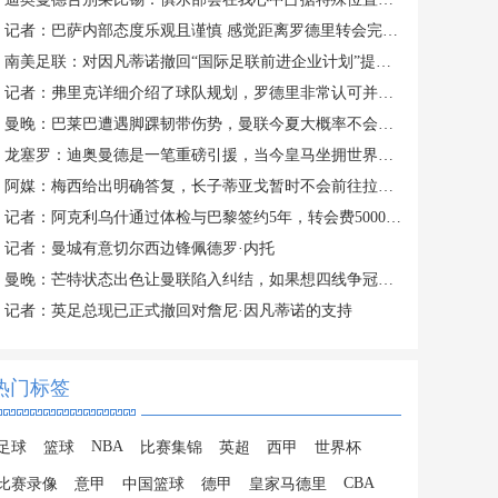
记者：巴萨内部态度乐观且谨慎 感觉距离罗德里转会完成更近了
南美足联：对因凡蒂诺撤回“国际足联前进企业计划”提案表示欢迎
记者：弗里克详细介绍了球队规划，罗德里非常认可并选择加盟巴萨
曼晚：巴莱巴遭遇脚踝韧带伤势，曼联今夏大概率不会继续追求他
龙塞罗：迪奥曼德是一笔重磅引援，当今皇马坐拥世界独一档攻击线
阿媒：梅西给出明确答复，长子蒂亚戈暂时不会前往拉玛西亚青训
记者：阿克利乌什通过体检与巴黎签约5年，转会费5000万欧元
记者：曼城有意切尔西边锋佩德罗·内托
曼晚：芒特状态出色让曼联陷入纠结，如果想四线争冠可能还得买人
记者：英足总现已正式撤回对詹尼·因凡蒂诺的支持
热门标签
NBA
足球
篮球
比赛集锦
英超
西甲
世界杯
CBA
比赛录像
意甲
中国篮球
德甲
皇家马德里