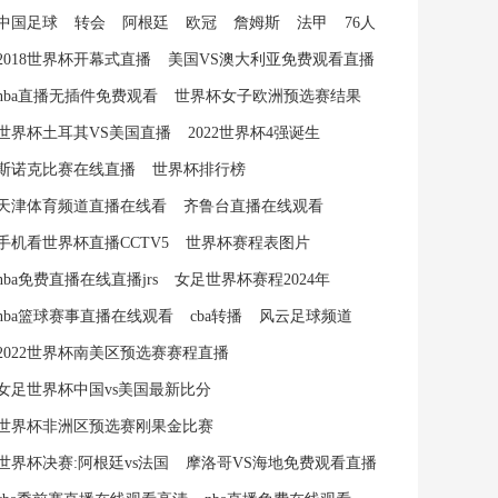
中国足球
转会
阿根廷
欧冠
詹姆斯
法甲
76人
2018世界杯开幕式直播
美国VS澳大利亚免费观看直播
nba直播无插件免费观看
世界杯女子欧洲预选赛结果
世界杯土耳其VS美国直播
2022世界杯4强诞生
斯诺克比赛在线直播
世界杯排行榜
天津体育频道直播在线看
齐鲁台直播在线观看
手机看世界杯直播CCTV5
世界杯赛程表图片
nba免费直播在线直播jrs
女足世界杯赛程2024年
nba篮球赛事直播在线观看
cba转播
风云足球频道
2022世界杯南美区预选赛赛程直播
女足世界杯中国vs美国最新比分
世界杯非洲区预选赛刚果金比赛
世界杯决赛:阿根廷vs法国
摩洛哥VS海地免费观看直播