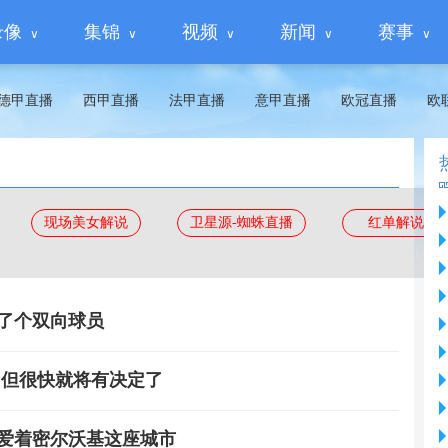
录像
集锦
视频
新闻
赛事
德甲直播
西甲直播
法甲直播
意甲直播
欧冠直播
欧
现场美女解说
卫星源-蜘蛛直播
红单解说
了个双向球员
 但很快就将有决定了
深爱着密尔沃基这座城市