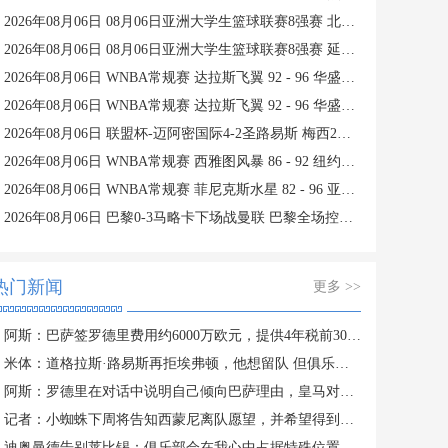
2026年08月06日 08月06日亚洲大学生篮球联赛8强赛 北京大学 77 - 79 上海交通大学 集锦
2026年08月06日 08月06日亚洲大学生篮球联赛8强赛 延世大学 67 - 72 政治大学 集锦
2026年08月06日 WNBA常规赛 达拉斯飞翼 92 - 96 华盛顿神秘人 全场集锦
2026年08月06日 WNBA常规赛 达拉斯飞翼 92 - 96 华盛顿神秘人 全场集锦
2026年08月06日 联盟杯-迈阿密国际4-2圣路易斯 梅西2射1传 阿伦助攻戴帽
2026年08月06日 WNBA常规赛 西雅图风暴 86 - 92 纽约自由人 全场集锦
2026年08月06日 WNBA常规赛 菲尼克斯水星 82 - 96 亚特兰大梦想 全场集锦
2026年08月06日 巴黎0-3马略卡下场战曼联 巴黎全场控球近6成+8射3正未果
热门新闻
更多 >>
阿斯：巴萨签罗德里费用约6000万欧元，提供4年税前3000万欧合同
米体：道格拉斯·路易斯再拒埃弗顿，他想留队 但俱乐部尚未敲定
阿斯：罗德里在对话中说明自己倾向巴萨理由，皇马对此理解＆祝好
记者：小蜘蛛下周将告知西蒙尼离队愿望，并希望得到理解和帮助
迪奥曼德告别莱比锡：俱乐部会在我心中占据特殊位置，感谢所有