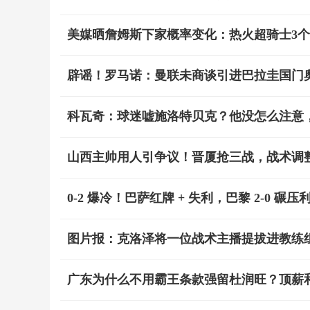
美媒晒詹姆斯下家概率变化：热火超骑士3个
辟谣！罗马诺：曼联未商谈引进巴拉圭国门奥
科瓦奇：球迷嘘施洛特贝克？他没怎么注意
山西主帅用人引争议！晋厦抢三战，战术调
0-2 爆冷！巴萨红牌 + 失利，巴黎 2-0 
图片报：克洛泽将一位战术主播提拔进教练
广东为什么不用霸王条款强留杜润旺？顶薪