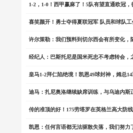
1-2，1-0！西甲赢麻了！5队有望直通欧冠
喜笑颜开！勇士夺得夏联冠军 队员和球队工
许尔策勒：我们预料到切尔西会有所变化，
经纪人：巴斯托尼是国米死忠不考虑转会，
皇马1-2拜仁陷绝境！凯恩49球封神，姆总1
迪马：扎尼奥洛继续缺席训练，与乌迪内斯
传的准顶的好！175劳塔罗在英格兰高大防
凯恩：任何言语都无法驱散失落，我们努力