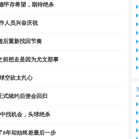
，德甲存希望，期待绝杀
作人员兴奋庆祝
随后重新找回节奏
之前想走是因为尤文那事
4球空砍太扎心
正式续约后便会回归
线中找机会，头球绝杀
了8年却始终差最后一步