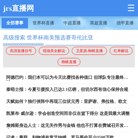
☰
jrs直播网
全部赛事
世界杯直播
中超直播
英超直播
德甲直播
高级搜索 世界杯南美预选赛哥伦比亚
高清直播信号
现场美女解说
卫星源-蜘蛛直播
红单解说
蜘蛛直播
阿德巴约：我们本可以为今天比赛找各种借口 但球队专注最终赢
球
泰晤士报：今夏引援投入已达2.1亿镑，但切尔西有信心保持合规
天赋如何？独行侠阵中再现三位状元秀：里萨谢、弗拉格、欧文
凯莱布·威尔逊：学会创造空间而非仅在篮下得分 这是我最大调整
詹姆斯身边人士：这无关作秀与金钱 他也不打算在费城召开发布
会
记者：曼联、利物浦有意艾纳维，罗马要价至少3500万欧