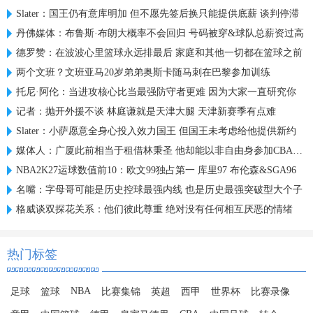
Slater：国王仍有意库明加 但不愿先签后换只能提供底薪 谈判停滞
丹佛媒体：布鲁斯·布朗大概率不会回归 号码被穿&球队总薪资过高
德罗赞：在波波心里篮球永远排最后 家庭和其他一切都在篮球之前
两个文班？文班亚马20岁弟弟奥斯卡随马刺在巴黎参加训练
托尼·阿伦：当进攻核心比当最强防守者更难 因为大家一直研究你
记者：抛开外援不谈 林庭谦就是天津大腿 天津新赛季有点难
Slater：小萨愿意全身心投入效力国王 但国王未考虑给他提供新约
媒体人：广厦此前相当于租借林秉圣 他却能以非自由身参加CBA选秀
NBA2K27运球数值前10：欧文99独占第一 库里97 布伦森&SGA96
名嘴：字母哥可能是历史控球最强内线 也是历史最强突破型大个子
格威谈双探花关系：他们彼此尊重 绝对没有任何相互厌恶的情绪
热门标签
NBA
足球
篮球
比赛集锦
英超
西甲
世界杯
比赛录像