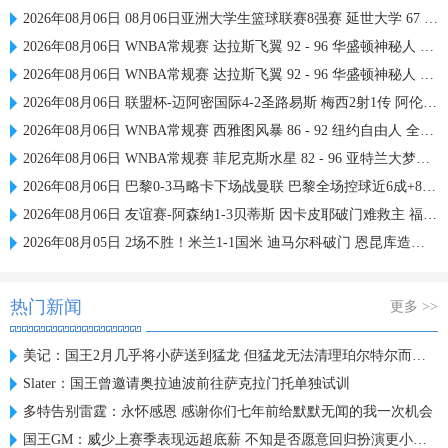
2026年08月06日 08月06日亚洲大学生篮球联赛8强赛 延世大学 67 - 72 政治大学 集锦
2026年08月06日 WNBA常规赛 达拉斯飞翼 92 - 96 华盛顿神秘人 全场集锦
2026年08月06日 WNBA常规赛 达拉斯飞翼 92 - 96 华盛顿神秘人 全场集锦
2026年08月06日 联盟杯-迈阿密国际4-2圣路易斯 梅西2射1传 阿伦助攻戴帽
2026年08月06日 WNBA常规赛 西雅图风暴 86 - 92 纽约自由人 全场集锦
2026年08月06日 WNBA常规赛 菲尼克斯水星 82 - 96 亚特兰大梦想 全场集锦
2026年08月06日 巴黎0-3马略卡下场战曼联 巴黎全场控球近6成+8射3正未果
2026年08月06日 友谊赛-阿森纳1-3贝蒂斯 因卡皮耶破门难救主 福纳尔斯1射2传
2026年08月05日 2场不胜！米兰1-1国米 迪马尔科破门 恩昆库造点+点射拉莫斯登场
热门新闻
更多 >>
美记：国王2月几乎将小萨送到猛龙 但猛龙无法清理珀尔特尔而告吹
Slater：国王曾邀请奥拉迪波前往萨克拉门托单独试训
多特告别雷霆：永怀感恩 感谢你们七年前给默默无闻的我一次机会
国王GM：威少上赛季表现远超底薪 不知是否愿意回归扮演更小角色