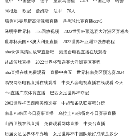
CBA
意甲
中国篮球
德甲
皇家马德里
中国足球
转会
阿根廷
欧冠
詹姆斯
法甲
76人
瑞典VS突尼斯高清视频直播
乒乓球比赛直播cctv5
马明宇世界杯
nba回放视频
2022世界杯预选赛大洋洲区赛程表
世界杯美国VS澳大利亚直播
2022世界杯亚洲12强赛赛程
nba录像高清回放98直播吧
港澳台电视直播在线观看
赴战篮球直播
2022世界杯预选赛大洋洲赛区赛程
nba直播在线免费观看
直播中央五
世界杯南美区预选赛2024
易视网络电视直播在线观看
中央八套电视直播在线观看 今天
cba直播广东体育直播
巴西女足世界杯夺冠
2002世界杯巴西南美预选赛
中超预备队联赛积分榜
南非VS韩国今日赛事直播
乌拉圭VS佛得角今日赛事直播
山西卫视在线直播
免费观看网球直播
中央台直播
历届女足世界杯举办地
女足世界杯中国队最好成绩是多少