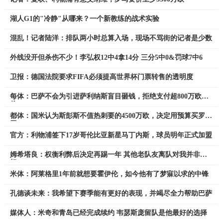
湖人G1的"冷静"从哪来？一个新教练的战术实验
混乱！记者陆洋：排队两小时总算入场，现场不骂街的记者是少数
外线没开但杀伤不少！李弘权12中4拿14分 三分5中0&罚球7中6
卫报：德国法院要求FIFA必须提高世界杯门票转售的透明度
每体：巴萨不会为引进萨利纳斯盲目砸钱，拒绝支付超800万欧总
价
都体：国米认为斯彭斯不值热刺要的4500万欧，决定用预算买罗梅
罗
官方：利物浦签下17岁哥伦比亚新星马丁内斯，球员明年正式加盟
姆希塔良：权衡利弊后决定再踢一年 其他老队友离队对我并非负
担
米体：阿莱格里1年前就想要霍伊伦，如今他有了梦寐以求的中锋
孔德谈未来：我希望下赛季能有更好的表现，并竭尽全力帮助巴萨
媒体人：米奇和青岛已经完成续约 韦瑟斯庞留队是他最好的选择