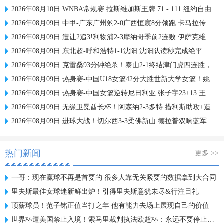
2026年08月10日 WNBA常规赛 拉斯维加斯王牌 71 - 111 纽约自由人 全场集锦
2026年08月09日 中甲-广东广州豹2-0广西恒宸8分领跑 卡马拉传射若昂·卡洛斯破门
2026年08月09日 遭让2追3!利物浦2-3摩纳哥季前2连败 伊萨克维尔茨破门范戴克送点
2026年08月09日 东北超-呼和浩特1-1沈阳 沈阳队读秒完成绝平
2026年08月09日 克雷桑93分钟绝杀！泰山2-1终结津门虎四连胜，刘洋、哈达斯破门
2026年08月09日 热身赛-中国U18女篮42分大胜世新大学女篮！姚子萱12前场板
2026年08月09日 热身赛-中国女篮逆转尼日利亚 张子宇23+13 王思雨关键两罚
2026年08月09日 无缘卫冕酋长杯！阿森纳2-3多特 措利斯助攻+造点多特U19三人建功
2026年08月09日 进球大战！切尔西3-3柔佛新山 德拉普双响蓝军热身赛暂2胜2负1平
热门新闻
更多 >>
一哥：现在赢球不再是首要的 很多人靠无关紧要的数据拿到大合同
里夫斯最佳女球迷新鲜出炉！引得里夫斯意犹未尽&行注目礼
顶薪球员！范子铭正值当打之年 他有能力去场上展现自己的价值
世界杯遭美国禁止入境！索马里裁判执法欧超杯：永远不要停止追梦