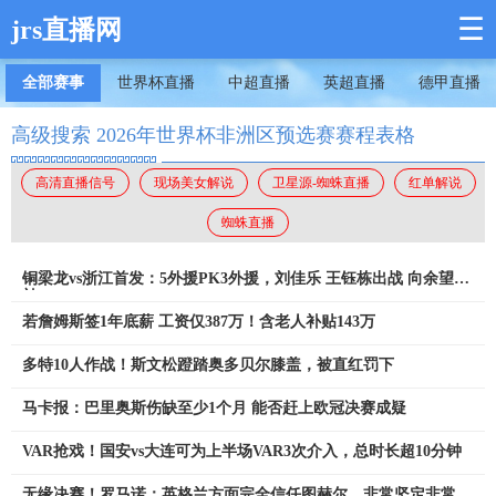
☰
jrs直播网
全部赛事
世界杯直播
中超直播
英超直播
德甲直播
高级搜索 2026年世界杯非洲区预选赛赛程表格
高清直播信号
现场美女解说
卫星源-蜘蛛直播
红单解说
蜘蛛直播
铜梁龙vs浙江首发：5外援PK3外援，刘佳乐 王钰栋出战 向余望替
补
若詹姆斯签1年底薪 工资仅387万！含老人补贴143万
多特10人作战！斯文松蹬踏奥多贝尔膝盖，被直红罚下
马卡报：巴里奥斯伤缺至少1个月 能否赶上欧冠决赛成疑
VAR抢戏！国安vs大连可为上半场VAR3次介入，总时长超10分钟
无缘决赛！罗马诺：英格兰方面完全信任图赫尔，非常坚定非常明