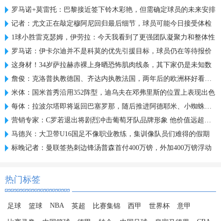
罗马诺+莫雷托：巴黎接近签下铃木彩艳，但需确定球员的未来安排
记者：尤文正在敲定穆阿尼回归最后细节，球员可能今日接受体检
1球小胜雷克瑟姆，伊劳拉：今天我看到了更强团队凝聚力和整体性
罗马诺：伊卡尔迪并不是科莫的优先引援目标，球员仍在等待报价
这身材！34岁萨拉赫赤裸上身晒恐怖肌肉线条，其下家仍是未知数
詹俊：克洛普执教德国、齐达内执教法国，两年后的欧洲杯好看了！
米体：国米首秀沿用352阵型，迪乌夫在邓弗里斯的位置上表现出色
每体：拉波尔塔即将返回巴塞罗那，随后推进阿德耶米、小蜘蛛转会
营销专家：C罗若退出将剧烈冲击葡萄牙队品牌形象 他价值远超全队
马德兴：大卫带U16国足不像职业教练，集训像队员们难得的假期
标晚记者：曼联签热刺边锋汤普森首付400万镑，外加400万镑浮动
热门标签
NBA
足球
篮球
英超
比赛集锦
西甲
世界杯
意甲