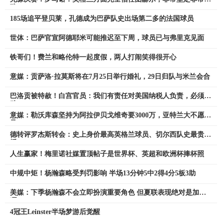
确
185场追平登贝莱，孔德成为巴萨队史出场第二多的法国球员
世体：巴萨官宣阿德耶米可能推迟至下周，球员已与弗里克见面
铁哥们！费兰和略伦特一起度假，两人打闹笑得很开心
意媒：贡萨洛·拉莫斯将在7月25日举行婚礼，29日归队与米兰会合
巴洛贡被特赦！白宫官员：我们有责任对美国纳税人负责，必须行
动
意媒：勒沃库森坚持为阿拉伊贝戈维奇要3000万，亚特兰大不愿满
足
德转评罗杰斯转会：史上身价最高英格兰球员、切尔西队史最贵引
援
人生赢家！梅里诺社媒置顶帖子是世界杯、英超和欧洲杯捧杯照
中规中矩！杨瀚森略受判罚影响 半场13分钟5中2得4分5板3助
美媒：下季杨瀚森不会立即扮演重要角色 但夏联表现绝对是加分
项
4冠王Leinster半场梦游后觉醒