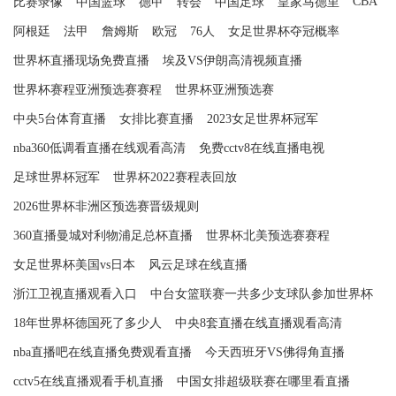
CBA
比赛录像
中国篮球
德甲
转会
中国足球
皇家马德里
阿根廷
法甲
詹姆斯
欧冠
76人
女足世界杯夺冠概率
世界杯直播现场免费直播
埃及VS伊朗高清视频直播
世界杯赛程亚洲预选赛赛程
世界杯亚洲预选赛
中央5台体育直播
女排比赛直播
2023女足世界杯冠军
nba360低调看直播在线观看高清
免费cctv8在线直播电视
足球世界杯冠军
世界杯2022赛程表回放
2026世界杯非洲区预选赛晋级规则
360直播曼城对利物浦足总杯直播
世界杯北美预选赛赛程
女足世界杯美国vs日本
风云足球在线直播
浙江卫视直播观看入口
中台女篮联赛一共多少支球队参加世界杯
18年世界杯德国死了多少人
中央8套直播在线直播观看高清
nba直播吧在线直播免费观看直播
今天西班牙VS佛得角直播
cctv5在线直播观看手机直播
中国女排超级联赛在哪里看直播