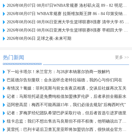
2026年08月07日 08月07日WNBA常规赛 洛杉矶火花 89 - 82 明尼苏达山猫 全场集锦
2026年08月07日 WNBA常规赛 拉斯维加斯王牌 86 - 84 印第安纳狂热 全场集锦
2026年08月06日 08月06日亚洲大学生篮球联赛8强赛 清华大学 85 - 81 菲律宾大学 集锦
2026年08月06日 08月06日亚洲大学生篮球联赛8强赛 早稻田大学 78 - 71 高丽大学 集锦
2026年08月06日 足球之夜-未来可期
热门新闻
更多 >>
下一站卡塔尔！米兰官方：与28岁本纳塞尔协商一致解约
巴延德尔告别曼联：会永远怀念老特拉福德，我的心与你们同在
有情况？葡媒：菲利克斯与前女友夜店相遇，交谈后社媒再次互关
记者：马斯坦托诺是免费纯租借加盟佛罗伦萨，后者承担全额薪水
迈阿密高层：梅西不可能再踢15年，我们必须去规划“后梅西时代”
记者：罗梅罗经纪团队希望巴萨采取行动，但后者首选引进罗德里
纽卡总监：我们不想出售吉马良斯但不得不权衡，他明确说出了意愿
莫雷托：巴列卡诺后卫查瓦里亚即将加盟切尔西，很快就会官方宣布