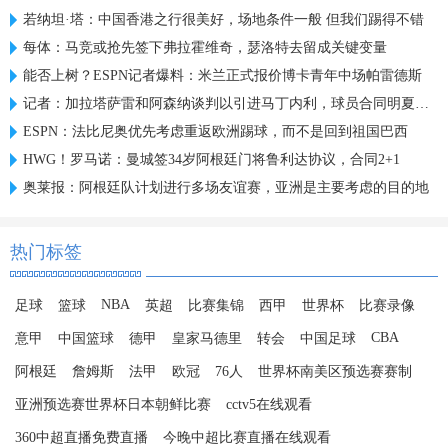
若纳坦·塔：中国香港之行很美好，场地条件一般 但我们踢得不错
每体：马竞或抢先签下弗拉霍维奇，瑟洛特去留成关键变量
能否上树？ESPN记者爆料：米兰正式报价博卡青年中场帕雷德斯
记者：加拉塔萨雷和阿森纳谈判以引进马丁内利，球员合同明夏到期
ESPN：法比尼奥优先考虑重返欧洲踢球，而不是回到祖国巴西
HWG！罗马诺：曼城签34岁阿根廷门将鲁利达协议，合同2+1
奥莱报：阿根廷队计划进行多场友谊赛，亚洲是主要考虑的目的地
热门标签
NBA
足球
篮球
英超
比赛集锦
西甲
世界杯
比赛录像
CBA
意甲
中国篮球
德甲
皇家马德里
转会
中国足球
阿根廷
詹姆斯
法甲
欧冠
76人
世界杯南美区预选赛赛制
亚洲预选赛世界杯日本朝鲜比赛
cctv5在线观看
360中超直播免费直播
今晚中超比赛直播在线观看