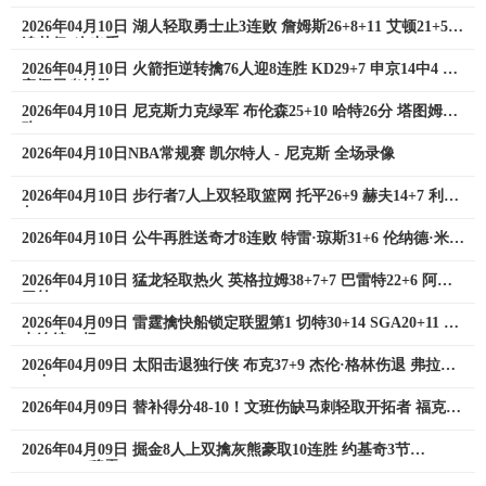
30分
2026年04月10日 湖人轻取勇士止3连败 詹姆斯26+8+11 艾顿21+5
追梦仅1次出手
2026年04月10日 火箭拒逆转擒76人迎8连胜 KD29+7 申京14中4 大
帝阑尾炎缺阵
2026年04月10日 尼克斯力克绿军 布伦森25+10 哈特26分 塔图姆空
砍24+13+8
2026年04月10日NBA常规赛 凯尔特人 - 尼克斯 全场录像
2026年04月10日 步行者7人上双轻取篮网 托平26+9 赫夫14+7 利德
尔26+10
2026年04月10日 公牛再胜送奇才8连败 特雷·琼斯31+6 伦纳德·米勒
26+11
2026年04月10日 猛龙轻取热火 英格拉姆38+7+7 巴雷特22+6 阿德
巴约24+11+8
2026年04月09日 雷霆擒快船锁定联盟第1 切特30+14 SGA20+11 小
卡连续56场20+
2026年04月09日 太阳击退独行侠 布克37+9 杰伦·格林伤退 弗拉格
19中4
2026年04月09日 替补得分48-10！文班伤缺马刺轻取开拓者 福克斯
25+5+7
2026年04月09日 掘金8人上双擒灰熊豪取10连胜 约基奇3节
14+15+10 穆雷26+7+5