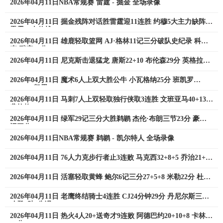
2026年04月11日NBA常规赛 雷霆 - 掘金 全场录像
2026年04月11日 掘金残阵对话胜雷霆迎11连胜 约穆5大主力缺阵
雷霆10人休战
2026年04月11日 雄鹿轻取篮网 AJ·格林11记三分破队史纪录 科马
克·瑞安28分
2026年04月11日 尼克斯击退猛龙 唐斯22+10 布伦森29分 英格拉姆
16+6
2026年04月11日 魔术6人上双大胜公牛 小瓦格纳25分 班凯罗
14+9+7 凯恩20+8
2026年04月11日 马刺7人上双轻取独行侠取3连胜 文班亚马40+13
弗拉格33+6+5
2026年04月11日 绿军29记三分大胜鹈鹕 杰伦·布朗三节23分 豪泽8
记三分24+6
2026年04月11日NBA常规赛 鹈鹕 - 凯尔特人 全场录像
2026年04月11日 76人力克步行者止3连败 马克西32+8+5 乔治21+5
VJ16+9+5
2026年04月11日 活塞轻取黄蜂 鲍尔6记三分27+5+8 米勒22分 杜伦
20+9
2026年04月11日 老鹰终结骑士4连胜 CJ24分钟29分 丹尼尔斯三双
哈登5助5失误
2026年04月11日 热火4人20+送奇才9连败 阿德巴约20+10+8 卡林顿