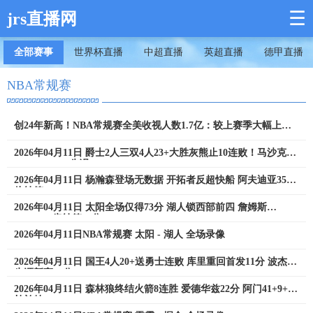
☰
jrs直播网
全部赛事
世界杯直播
中超直播
英超直播
德甲直播
NBA常规赛
创24年新高！NBA常规赛全美收视人数1.7亿：较上赛季大幅上涨
86%
2026年04月11日 爵士2人三双4人23+大胜灰熊止10连败！马沙克
13+15+12+10失误
2026年04月11日 杨瀚森登场无数据 开拓者反超快船 阿夫迪亚35分
伦纳德24+8
2026年04月11日 太阳全场仅得73分 湖人锁西部前四 詹姆斯
28+6+12 肯纳德19分
2026年04月11日NBA常规赛 太阳 - 湖人 全场录像
2026年04月11日 国王4人20+送勇士连败 库里重回首发11分 波杰姆
生涯新高30分
2026年04月11日 森林狼终结火箭8连胜 爱德华兹22分 阿门41+9+7
杜兰特33+7+7