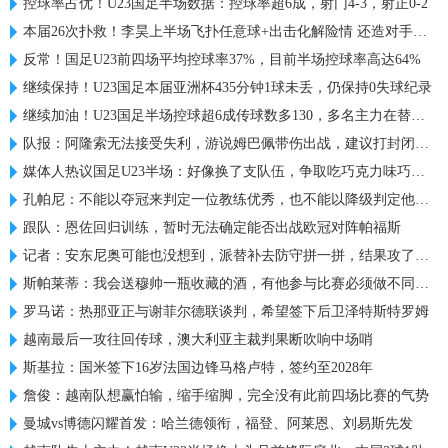
控球率占优！U23国足半场数据：控球率超6成，射门4-3，射正0-2
本届26次扑救！李昊上半场飞扑任意球+出击化解险情 还造对手一黄
反常！国足U23前四场平均控球率37%，目前半场控球率高达64%
继续保持！U23国足本届亚洲杯435分钟1球未丢，仍保持0失球纪录
继续加油！U23国足半场控球超6成传球数多130，多名主力在替补席
队报：阿隆索无法接受失利，游说姆巴佩带伤出战，建议打封闭被拒
媒体人热议国足U23半场：好像换了支队伍，争取吃巧克力味巧克力
孔帕尼：不能以夺冠来判定一位教练优秀，也不能以降级判定他糟糕
跟队：恩佐回归训练，暂时无法确定能否出战欧冠对阵帕福斯
记者：安东尼奥可能也没想到，派替补去防守拼一拼，结果攻了半场
斯帕莱蒂：我会送穆帅一瓶收藏的酒，有他参与比赛必须做不同准备
罗马诺：热那亚正与谢菲尔德联谈判，希望签下后卫泽特斯特罗姆
越南最后一攻往回传球，澳大利亚主裁判果断吹响中场哨
斯基拉：国米签下16岁法国边锋马格卢特，签约至2028年
詹俊：越南队想赢怕输，缩手缩脚，完全没有此前四场比赛的气势
曼城vs博德闪耀首发：哈兰德领衔，福登、阿莱恩、刘易斯先发