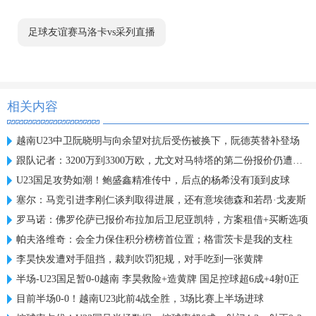
足球友谊赛马洛卡vs采列直播
相关内容
越南U23中卫阮晓明与向余望对抗后受伤被换下，阮德英替补登场
跟队记者：3200万到3300万欧，尤文对马特塔的第二份报价仍遭拒绝
U23国足攻势如潮！鲍盛鑫精准传中，后点的杨希没有顶到皮球
塞尔：马竞引进李刚仁谈判取得进展，还有意埃德森和若昂·戈麦斯
罗马诺：佛罗伦萨已报价布拉加后卫尼亚凯特，方案租借+买断选项
帕夫洛维奇：会全力保住积分榜榜首位置；格雷茨卡是我的支柱
李昊快发遭对手阻挡，裁判吹罚犯规，对手吃到一张黄牌
半场-U23国足暂0-0越南 李昊救险+造黄牌 国足控球超6成+4射0正
目前半场0-0！越南U23此前4战全胜，3场比赛上半场进球