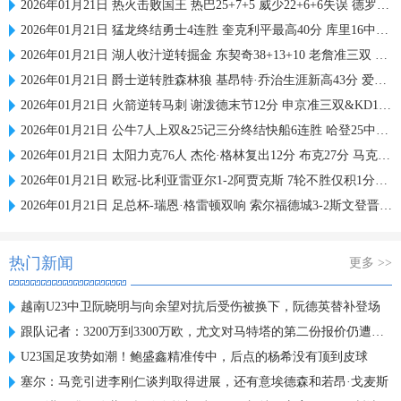
2026年01月21日 热火击败国王 热巴25+7+5 威少22+6+6失误 德罗赞两度引冲突
2026年01月21日 猛龙终结勇士4连胜 奎克利平最高40分 库里16中6 库明加20分
2026年01月21日 湖人收汁逆转掘金 东契奇38+13+10 老詹准三双 穆雷下半场2分
2026年01月21日 爵士逆转胜森林狼 基昂特·乔治生涯新高43分 爱德华兹38+8
2026年01月21日 火箭逆转马刺 谢泼德末节12分 申京准三双&KD18+7 文班21中5
2026年01月21日 公牛7人上双&25记三分终结快船6连胜 哈登25中9 科林斯23分
2026年01月21日 太阳力克76人 杰伦·格林复出12分 布克27分 马克西25中7
2026年01月21日 欧冠-比利亚雷亚尔1-2阿贾克斯 7轮不胜仅积1分列倒数第二
2026年01月21日 足总杯-瑞恩·格雷顿双响 索尔福德城3-2斯文登晋级将战曼城
热门新闻
更多 >>
越南U23中卫阮晓明与向余望对抗后受伤被换下，阮德英替补登场
跟队记者：3200万到3300万欧，尤文对马特塔的第二份报价仍遭拒绝
U23国足攻势如潮！鲍盛鑫精准传中，后点的杨希没有顶到皮球
塞尔：马竞引进李刚仁谈判取得进展，还有意埃德森和若昂·戈麦斯