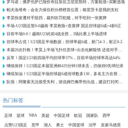
罗马诺：佛罗伦萨已报价布拉加后卫尼亚凯特，方案租借+买断选项
帕夫洛维奇：会全力保住积分榜榜首位置；格雷茨卡是我的支柱
李昊快发遭对手阻挡，裁判吹罚犯规，对手吃到一张黄牌
半场-U23国足暂0-0越南 李昊救险+造黄牌 国足控球超6成+4射0正
目前半场0-0！越南U23此前4战全胜，3场比赛上半场进球
控球率占优！U23国足半场数据：控球率超6成，射门4-3，射正0-2
本届26次扑救！李昊上半场飞扑任意球+出击化解险情 还造对手一黄
反常！国足U23前四场平均控球率37%，目前半场控球率高达64%
继续保持！U23国足本届亚洲杯435分钟1球未丢，仍保持0失球纪录
继续加油！U23国足半场控球超6成传球数多130，多名主力在替补席
队报：阿隆索无法接受失利，游说姆巴佩带伤出战，建议打封闭被拒
热门标签
NBA
足球
篮球
英超
中国足球
欧冠
国家队
西甲
点赞U23国足
意甲
湖人
勇士
中国篮球
法甲
皇家马德里