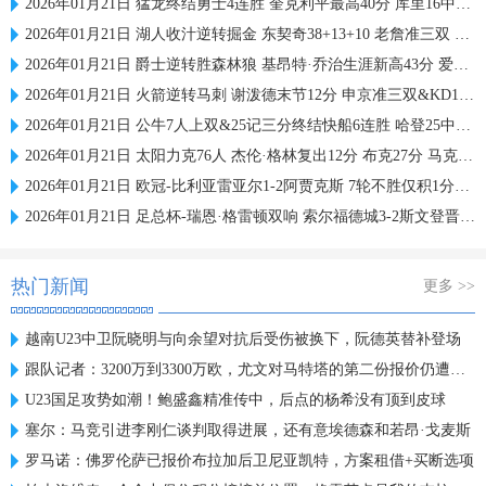
2026年01月21日 猛龙终结勇士4连胜 奎克利平最高40分 库里16中6 库明加20分
2026年01月21日 湖人收汁逆转掘金 东契奇38+13+10 老詹准三双 穆雷下半场2分
2026年01月21日 爵士逆转胜森林狼 基昂特·乔治生涯新高43分 爱德华兹38+8
2026年01月21日 火箭逆转马刺 谢泼德末节12分 申京准三双&KD18+7 文班21中5
2026年01月21日 公牛7人上双&25记三分终结快船6连胜 哈登25中9 科林斯23分
2026年01月21日 太阳力克76人 杰伦·格林复出12分 布克27分 马克西25中7
2026年01月21日 欧冠-比利亚雷亚尔1-2阿贾克斯 7轮不胜仅积1分列倒数第二
2026年01月21日 足总杯-瑞恩·格雷顿双响 索尔福德城3-2斯文登晋级将战曼城
热门新闻
更多 >>
越南U23中卫阮晓明与向余望对抗后受伤被换下，阮德英替补登场
跟队记者：3200万到3300万欧，尤文对马特塔的第二份报价仍遭拒绝
U23国足攻势如潮！鲍盛鑫精准传中，后点的杨希没有顶到皮球
塞尔：马竞引进李刚仁谈判取得进展，还有意埃德森和若昂·戈麦斯
罗马诺：佛罗伦萨已报价布拉加后卫尼亚凯特，方案租借+买断选项