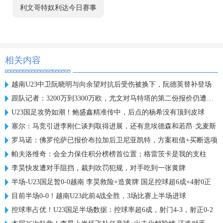
利文哥特奴利达今日赛事
相关内容
越南U23中卫阮晓明与向余望对抗后受伤被换下，阮德英替补登场
跟队记者：3200万到3300万欧，尤文对马特塔的第二份报价仍遭拒绝
U23国足攻势如潮！鲍盛鑫精准传中，后点的杨希没有顶到皮球
塞尔：马竞引进李刚仁谈判取得进展，还有意埃德森和若昂·戈麦斯
罗马诺：佛罗伦萨已报价布拉加后卫尼亚凯特，方案租借+买断选项
帕夫洛维奇：会全力保住积分榜榜首位置；格雷茨卡是我的支柱
李昊快发遭对手阻挡，裁判吹罚犯规，对手吃到一张黄牌
半场-U23国足暂0-0越南 李昊救险+造黄牌 国足控球超6成+4射0正
目前半场0-0！越南U23此前4战全胜，3场比赛上半场进球
控球率占优！U23国足半场数据：控球率超6成，射门4-3，射正0-2