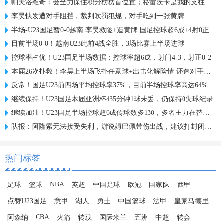
帕夫洛维奇：会全力保住积分榜榜首位置；格雷茨卡是我的支柱
李昊快发遭对手阻挡，裁判吹罚犯规，对手吃到一张黄牌
半场-U23国足暂0-0越南 李昊救险+造黄牌 国足控球超6成+4射0正
目前半场0-0！越南U23此前4战全胜，3场比赛上半场进球
控球率占优！U23国足半场数据：控球率超6成，射门4-3，射正0-2
本届26次扑救！李昊上半场飞扑任意球+出击化解险情 还造对手一黄
反常！国足U23前四场平均控球率37%，目前半场控球率高达64%
继续保持！U23国足本届亚洲杯435分钟1球未丢，仍保持0失球纪录
继续加油！U23国足半场控球超6成传球数多130，多名主力在替补席
队报：阿隆索无法接受失利，游说姆巴佩带伤出战，建议打封闭被拒
热门标签
NBA
足球
篮球
英超
中国足球
欧冠
国家队
西甲
点赞U23国足
意甲
湖人
勇士
中国篮球
法甲
皇家马德里
CBA
阿森纳
火箭
转载
国际米兰
五洲
中超
转会