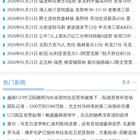
2026年01月21日 猛龙终结勇士4连胜 奎克利平最高40分 库里16中6 库明加20分
2026年01月21日 湖人收汁逆转掘金 东契奇38+13+10 老詹准三双 穆雷下半场2分
2026年01月21日 爵士逆转胜森林狼 基昂特·乔治生涯新高43分 爱德华兹38+8
2026年01月21日 火箭逆转马刺 谢泼德末节12分 申京准三双&KD18+7 文班21中5
2026年01月21日 公牛7人上双&25记三分终结快船6连胜 哈登25中9 科林斯23分
2026年01月21日 太阳力克76人 杰伦·格林复出12分 布克27分 马克西25中7
2026年01月21日 欧冠-比利亚雷亚尔1-2阿贾克斯 7轮不胜仅积1分列倒数第二
2026年01月21日 足总杯-瑞恩·格雷顿双响 索尔福德城3-2斯文登晋级将战曼城
热门新闻
更多 >>
越南U23中卫阮晓明与向余望对抗后受伤被换下，阮德英替补登场
跟队记者：3200万到3300万欧，尤文对马特塔的第二份报价仍遭拒绝
U23国足攻势如潮！鲍盛鑫精准传中，后点的杨希没有顶到皮球
塞尔：马竞引进李刚仁谈判取得进展，还有意埃德森和若昂·戈麦斯
罗马诺：佛罗伦萨已报价布拉加后卫尼亚凯特，方案租借+买断选项