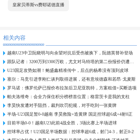
皇家贝蒂斯vs费耶诺德直播
相关内容
越南U23中卫阮晓明与向余望对抗后受伤被换下，阮德英替补登场
跟队记者：3200万到3300万欧，尤文对马特塔的第二份报价仍遭拒绝
U23国足攻势如潮！鲍盛鑫精准传中，后点的杨希没有顶到皮球
塞尔：马竞引进李刚仁谈判取得进展，还有意埃德森和若昂·戈麦斯
罗马诺：佛罗伦萨已报价布拉加后卫尼亚凯特，方案租借+买断选项
帕夫洛维奇：会全力保住积分榜榜首位置；格雷茨卡是我的支柱
李昊快发遭对手阻挡，裁判吹罚犯规，对手吃到一张黄牌
半场-U23国足暂0-0越南 李昊救险+造黄牌 国足控球超6成+4射0正
目前半场0-0！越南U23此前4战全胜，3场比赛上半场进球
控球率占优！U23国足半场数据：控球率超6成，射门4-3，射正0-2