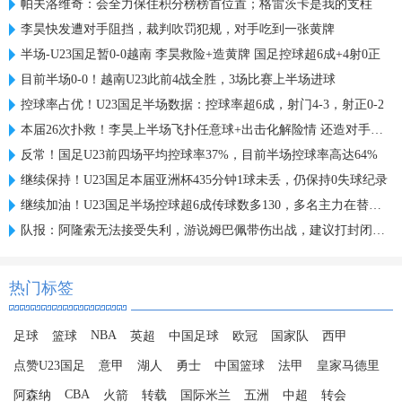
帕夫洛维奇：会全力保住积分榜榜首位置；格雷茨卡是我的支柱
李昊快发遭对手阻挡，裁判吹罚犯规，对手吃到一张黄牌
半场-U23国足暂0-0越南 李昊救险+造黄牌 国足控球超6成+4射0正
目前半场0-0！越南U23此前4战全胜，3场比赛上半场进球
控球率占优！U23国足半场数据：控球率超6成，射门4-3，射正0-2
本届26次扑救！李昊上半场飞扑任意球+出击化解险情 还造对手一黄
反常！国足U23前四场平均控球率37%，目前半场控球率高达64%
继续保持！U23国足本届亚洲杯435分钟1球未丢，仍保持0失球纪录
继续加油！U23国足半场控球超6成传球数多130，多名主力在替补席
队报：阿隆索无法接受失利，游说姆巴佩带伤出战，建议打封闭被拒
热门标签
NBA
足球
篮球
英超
中国足球
欧冠
国家队
西甲
点赞U23国足
意甲
湖人
勇士
中国篮球
法甲
皇家马德里
CBA
阿森纳
火箭
转载
国际米兰
五洲
中超
转会