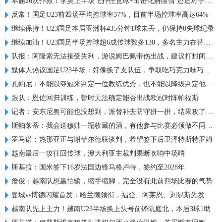
本届26次扑救！李昊上半场飞扑任意球+出击化解险情 还造对手一黄
反常！国足U23前四场平均控球率37%，目前半场控球率高达64%
继续保持！U23国足本届亚洲杯435分钟1球未丢，仍保持0失球纪录
继续加油！U23国足半场控球超6成传球数多130，多名主力在替补席
队报：阿隆索无法接受失利，游说姆巴佩带伤出战，建议打封闭被拒
媒体人热议国足U23半场：好像换了支队伍，争取吃巧克力味巧克力
孔帕尼：不能以夺冠来判定一位教练优秀，也不能以降级判定他糟糕
跟队：恩佐回归训练，暂时无法确定能否出战欧冠对阵帕福斯
记者：安东尼奥可能也没想到，派替补去防守拼一拼，结果攻了半场
斯帕莱蒂：我会送穆帅一瓶收藏的酒，有他参与比赛必须做不同准备
罗马诺：热那亚正与谢菲尔德联谈判，希望签下后卫泽特斯特罗姆
越南最后一攻往回传球，澳大利亚主裁判果断吹响中场哨
斯基拉：国米签下16岁法国边锋马格卢特，签约至2028年
詹俊：越南队想赢怕输，缩手缩脚，完全没有此前四场比赛的气势
曼城vs博德闪耀首发：哈兰德领衔，福登、阿莱恩、刘易斯先发
越南队先上主力！越南U23半场换上头号前锋阮庭北，本届3球1助