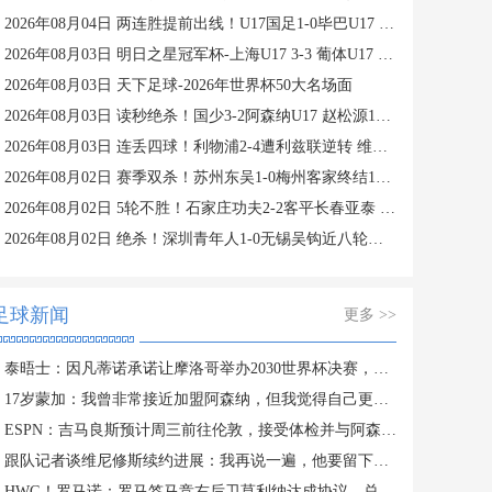
2026年08月04日 两连胜提前出线！U17国足1-0毕巴U17 程晟涵连场破门赵松源中楣
2026年08月03日 明日之星冠军杯-上海U17 3-3 葡体U17 梁锦鸿梅开二度
2026年08月03日 天下足球-2026年世界杯50大名场面
2026年08月03日 读秒绝杀！国少3-2阿森纳U17 赵松源1V4一条龙+造乌龙 程晟涵绝杀
2026年08月03日 连丢四球！利物浦2-4遭利兹联逆转 维尔茨钱伯斯破门凯尔凯兹失误
2026年08月02日 赛季双杀！苏州东吴1-0梅州客家终结11轮不胜 米尔扎提制胜球
2026年08月02日 5轮不胜！石家庄功夫2-2客平长春亚泰 康拉德谭龙卡米洛破门
2026年08月02日 绝杀！深圳青年人1-0无锡吴钩近八轮首胜 罗德里格绝杀诺贝尔失点
足球新闻
更多 >>
泰晤士：因凡蒂诺承诺让摩洛哥举办2030世界杯决赛，以换取支持
17岁蒙加：我曾非常接近加盟阿森纳，但我觉得自己更适合曼城
ESPN：吉马良斯预计周三前往伦敦，接受体检并与阿森纳签约
跟队记者谈维尼修斯续约进展：我再说一遍，他要留下来！！！
HWG！罗马诺：罗马签马竞右后卫莫利纳达成协议，总价1800万欧