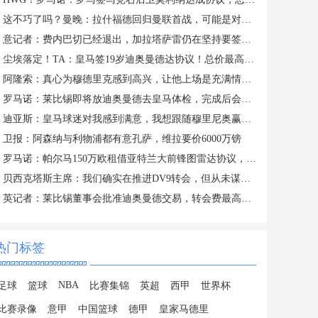
这不巧了吗？曼晚：拉什福德回归曼联首战，可能是对阿莫林的米兰
意记者：费内巴切已经退出，加拉塔萨雷仍在坚持要签下莱奥
尘埃落定！TA：皇马签19岁迪奥曼德达协议！总价最高可达1.4亿欧
阿隆索：真心为穆德里克感到高兴，让他上场是充满情感考量的决定
罗马诺：莱比锡即将放迪奥曼德去皇马体检，完成后会正式签约
迪亚斯：皇马球迷对我感到满意，我想跟随穆里尼奥赢得冠军
卫报：阿森纳与利物浦都有意孔萨，维拉要价6000万镑
罗马诺：帕尔马150万欧租借亚特兰大前锋图雷达协议，24h内体检
贝西克塔斯主席：我们确实在推进DV9转会，但从未谋求签下萨拉赫
英记者：莱比锡董事会批准迪奥曼德交易，转会费最高可达1.4亿欧
热门标签
NBA
足球
篮球
比赛集锦
英超
西甲
世界杯
比赛录像
意甲
中国篮球
德甲
皇家马德里