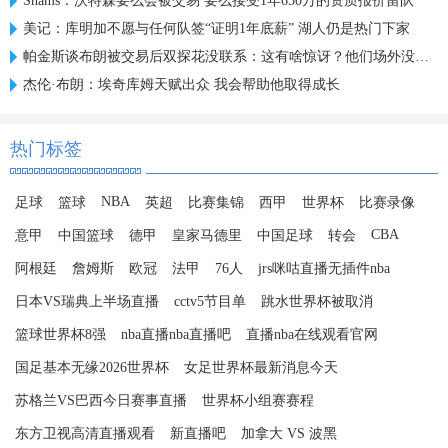
Shams：沃特森要么会被交易 要么接受1年650万的资质报价留队
美记：库明加不愿与任何队签“证明1年底薪” 湖人仍是热门下家
帕金斯谈布朗被交易后双探花没联系：这有啥惊讶？他们场外没私交
杰伦·布朗：埃奇库姆天赋出众 我会帮助他取得成长
热门标签
NBA
足球
篮球
英超
比赛集锦
西甲
世界杯
比赛录像
CBA
意甲
中国篮球
德甲
皇家马德里
中国足球
转会
阿根廷
詹姆斯
欧冠
法甲
76人
jrs咪咕直播无插件nba
日本VS瑞典上半场直播
cctv5节目单
跳水世界杯被取消
篮球世界杯8强
nba直播nba直播吧
直播nba在线观看官网
国足基本无缘2026世界杯
女足世界杯最新消息今天
苏格兰VS巴西今日赛事直播
世界杯小组赛赛程
东方卫视高清直播观看
新直播吧
加拿大 VS 波黑