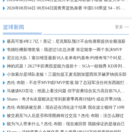
2026年08月04日 08月04日国青男篮热身赛 中国U18男篮 94 - 85 加拿大大卫·安篮球学院 集锦
篮球新闻
更多 >>
最高可签4年2.7亿！美记：尼克斯队预计不会给唐斯提供全额顶薪
韦德吐槽新增奖项：我进过5次总决赛 肯定能拿一两个东决MVP
尼古拉大队！塞尔维亚最新18人名单有约基奇/约维奇等7个叫尼古拉
神的武器！2K27中距离投篮能力值前十：SGA一枝独秀 KD并列第三
小加索尔是球队老板！三届扣篮王麦克朗加盟西班牙赫罗纳俱乐部
杰伦·布朗：不在乎MVP或FMVP奖项 除了总冠军没任何东西能打动我
马健谈KD言论：纸面上看没问题 但宇宙勇综合实力高目前76人一档
Shams：奇才&浓眉都决定等到新赛季再商讨续约 或在开季20场左右
杰伦·布朗谈被交易：现在还在消化这个结果 我在波士顿待了10年
被交易至76人后是否和塔图姆有过交流？杰伦·布朗：没怎么聊过
能为76人带来什么？杰伦·布朗：现在难回答 我能保证的是做自己