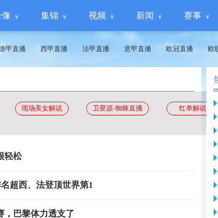
录像
集锦
视频
新闻
赛事
德甲直播
西甲直播
法甲直播
意甲直播
欧冠直播
欧
现场美女解说
卫星源-蜘蛛直播
红单解说
很轻松
，排名超西、法登顶世界第1
赛，巴黎体力透支了