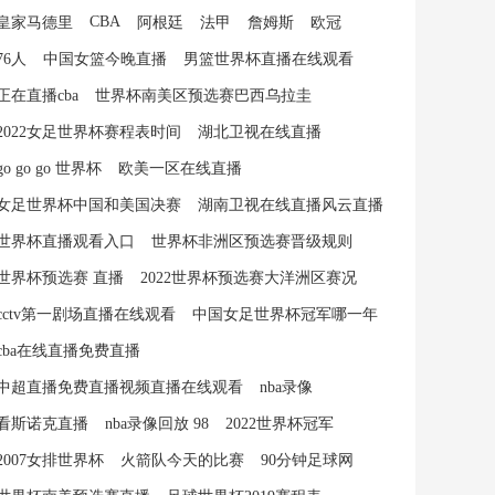
CBA
皇家马德里
阿根廷
法甲
詹姆斯
欧冠
76人
中国女篮今晚直播
男篮世界杯直播在线观看
正在直播cba
世界杯南美区预选赛巴西乌拉圭
2022女足世界杯赛程表时间
湖北卫视在线直播
go go go 世界杯
欧美一区在线直播
女足世界杯中国和美国决赛
湖南卫视在线直播风云直播
世界杯直播观看入口
世界杯非洲区预选赛晋级规则
世界杯预选赛 直播
2022世界杯预选赛大洋洲区赛况
cctv第一剧场直播在线观看
中国女足世界杯冠军哪一年
cba在线直播免费直播
中超直播免费直播视频直播在线观看
nba录像
看斯诺克直播
nba录像回放 98
2022世界杯冠军
2007女排世界杯
火箭队今天的比赛
90分钟足球网