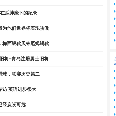
西在瓜帅麾下的纪录
我为他们世界杯表现骄傲
靴，梅西银靴贝林厄姆铜靴
箭旧将+青岛注册勇士旧将
甲进球，联赛历史第二
访 英语进步很大
已经岌岌可危