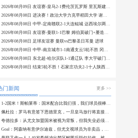
2026年08月09日 友谊赛-皇马2-1费伦茨瓦罗斯 里瓦斯建功埃斯皮破门巴尔韦德助攻
2026年08月08日 进决赛！政治大学力克早稻田大学 谢昀达26+6 波波卡22+15+7
2026年08月08日 中甲-定南赣联2-1大连鲲城 达西埃尔两分钟两球
2026年08月08日 友谊赛-曼联1-1巴黎 姆伯莫破门+屡造险 姆巴耶建功芒特伤退
2026年08月08日 足球友谊赛 曼联vs巴黎圣日耳曼 进球
2026年08月08日 中甲-南京城市1-1南通支云5轮不胜 冈萨雷斯建功董洪麟破门救主
2026年08月08日 东北超-哈尔滨队1-1通辽队 李大宇破门李明悦神仙球扳平
2026年08月08日 结束5轮不胜！石家庄功夫2-1十人陕西联合 维尼修斯制胜曹康直红
热门新闻
更多 >>
1-2国米！斯帕莱蒂：国米配合比我们强，我们球员很棒 整体是关键
佩杜拉：罗马有意签下恩德里克，一旦皇马放行将直接加入争夺战
夸德拉多：从尤文加盟国米被视为背叛，但我失业必须寻找其他选择
Goal：阿森纳有意伊尔迪兹，但尤文视球员为非卖品，除非天价购买
曼联又伤一人！40岁希顿冲出禁区解围后疑似拉伤，被换下