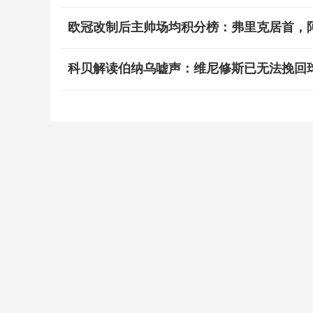
欧冠改制后主帅场均积分榜：弗里克居首，
科贝解读伯纳乌嘘声：维尼修斯已无法挽回