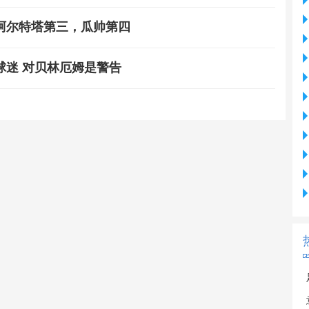
阿尔特塔第三，瓜帅第四
球迷 对贝林厄姆是警告