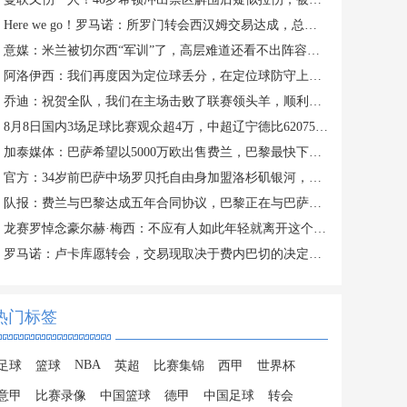
Here we go！罗马诺：所罗门转会西汉姆交易达成，总价达700万镑
意媒：米兰被切尔西“军训”了，高层难道还看不出阵容短板？
阿洛伊西：我们再度因为定位球丢分，在定位球防守上犯了一些错误
乔迪：祝贺全队，我们在主场击败了联赛领头羊，顺利拿下宝贵三分
8月8日国内3场足球比赛观众超4万，中超辽宁德比62075人排今年第6
加泰媒体：巴萨希望以5000万欧出售费兰，巴黎最快下周三前官宣
官方：34岁前巴萨中场罗贝托自由身加盟洛杉矶银河，签约2年
队报：费兰与巴黎达成五年合同协议，巴黎正在与巴萨磋商转会费
龙赛罗悼念豪尔赫·梅西：不应有人如此年轻就离开这个世界
罗马诺：卢卡库愿转会，交易现取决于费内巴切的决定、球队间谈判
热门标签
NBA
足球
篮球
英超
比赛集锦
西甲
世界杯
意甲
比赛录像
中国篮球
德甲
中国足球
转会