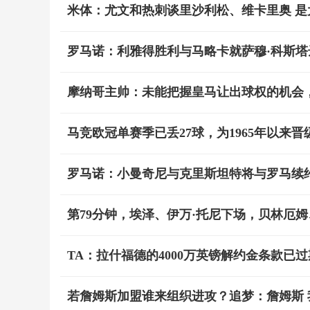
米体：尤文和热刺谈里沙利松、维卡里奥 
罗马诺：利雅得胜利与马略卡就萨穆·科斯塔
摩纳哥主帅：未能把握皇马让出球权的机会
马竞欧冠单赛季已丢27球，为1965年以来
罗马诺：小曼奇尼与克里斯坦特将与罗马续
第79分钟，埃泽、伊万·托尼下场，贝林厄
TA：拉什福德的4000万英镑解约金条款已
若詹姆斯加盟谁来组织进攻？追梦：詹姆斯 我