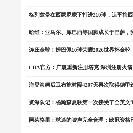
格列兹曼在西蒙尼麾下打进210球，追平梅
哈维：亚马尔、库巴西等国脚成长于巴萨，
连庄金靴！姆巴佩10球荣膺2026世界杯金
CBA官方：广厦重新注册塔克 深圳注册火
海登海姆后卫布施时隔4207天再次取得德
资深队记：杨瀚森夏联第一次接受了全英文专
阿莱格里：球迷的嘘声完全合理；欧冠资格