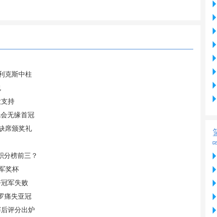
菲利克斯中柱
祝
大支持
机会无缘首冠
 缺席颁奖礼
据积分榜前三？
军奖杯
夺冠军失败
C罗痛失亚冠
赛后评分出炉