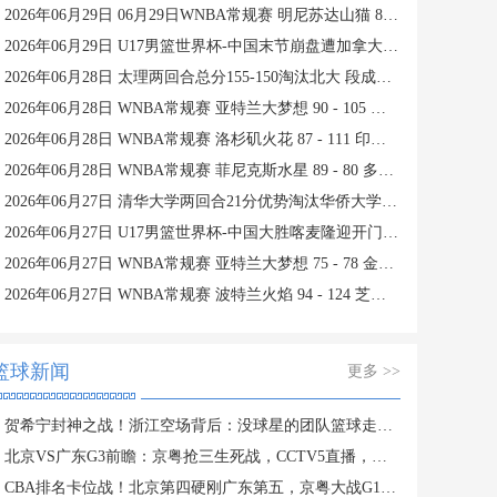
2026年06月29日 06月29日WNBA常规赛 明尼苏达山猫 85 - 77 达拉斯飞翼 集锦
2026年06月29日 U17男篮世界杯-中国末节崩盘遭加拿大逆转 狂丢40个后场篮板
2026年06月28日 太理两回合总分155-150淘汰北大 段成果21分 邓奕豪空砍24+8
2026年06月28日 WNBA常规赛 亚特兰大梦想 90 - 105 西雅图风暴 全场集锦
2026年06月28日 WNBA常规赛 洛杉矶火花 87 - 111 印第安纳狂热 全场集锦
2026年06月28日 WNBA常规赛 菲尼克斯水星 89 - 80 多伦多节奏 全场集锦
2026年06月27日 清华大学两回合21分优势淘汰华侨大学 郑君豪16分 虎建国23分
2026年06月27日 U17男篮世界杯-中国大胜喀麦隆迎开门红 张懿赵杰23+6
2026年06月27日 WNBA常规赛 亚特兰大梦想 75 - 78 金州女武神 全场集锦
2026年06月27日 WNBA常规赛 波特兰火焰 94 - 124 芝加哥天空 全场集锦
篮球新闻
更多 >>
贺希宁封神之战！浙江空场背后：没球星的团队篮球走不动？
北京VS广东G3前瞻：京粤抢三生死战，CCTV5直播，胜者PK上海
CBA排名卡位战！北京第四硬刚广东第五，京粤大战G1定生死