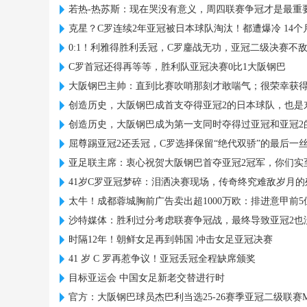
若热-热苏斯：现在哭没有意义，周四联赛争冠才是最重
克星？C罗连续2年亚冠被日本球队淘汰！都遭爆冷 14个
0:1！利雅得胜利丢冠，C罗鏖战无功，亚冠二级决赛不
C罗首冠还得再等等，胜利队亚冠决赛0比1大阪钢巴
大阪钢巴主帅：直到比赛吹哨那刻才敢喘气；很荣幸获得
创造历史，大阪钢巴成首支夺得亚冠2的日本球队，也是
创造历史，大阪钢巴成为第一支同时夺得过亚冠和亚冠2
屈尊踢亚冠2还丢冠，C罗选择保留“绝代双骄”的最后一
亚足联主席：衷心祝贺大阪钢巴首夺亚冠2冠军，你们实
41岁C罗亚冠梦碎：泪洒决赛现场，传奇终究难敌岁月的
太牛！成都蓉城胸前广告卖出超1000万欧：排进意甲前5
沙特媒体：胜利过分考虑联赛争冠战，最终导致亚冠2也
时隔12年！朝鲜女足再到韩国 冲击女足亚冠决赛
41 岁 C 罗再惹争议！亚冠丢冠全程缺席颁奖
目标亚运会 中国女足新老交替进行时
官方：大阪钢巴球员杰巴利当选25-26赛季亚冠二级联赛M