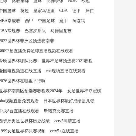
NBA
足球
比赛集锦
篮球
比赛录像
欧冠
CBA
中国篮球
英超
皇家马德里
德甲
拜仁
NBA常规赛
西甲
中国足球
意甲
阿森纳
CBA常规赛
巴塞罗那队
马德里竞技
2022世界杯非洲区预选赛南非
360中超直播免费足球直播视频在线观看
今晚世界杯哪队比赛
世界杯足球预选赛2021赛程
全国电视频道在线直播
cba现场直播在线观看
2026世界杯在哪里举行啊
世界杯南美区预选赛赛程表2024年
女足世界杯夺冠榜
nba视频直播免费观看
日本世界杯最好成绩是几强
中央8台直播在线观看
斯诺克比赛直播
西班牙男足世界杯历史战绩
cctv5高清直播
1999女足世界杯决赛视频
cctv5+在线直播