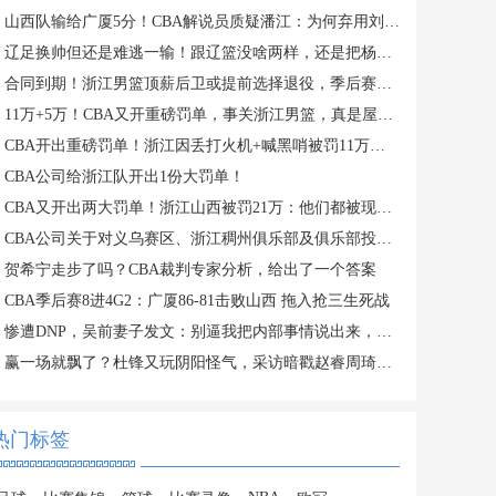
山西队输给广厦5分！CBA解说员质疑潘江：为何弃用刘传兴？
辽足换帅但还是难逃一输！跟辽篮没啥两样，还是把杨鸣请回来吧？
合同到期！浙江男篮顶薪后卫或提前选择退役，季后赛场均仅2分3板
11万+5万！CBA又开重磅罚单，事关浙江男篮，真是屋漏偏逢连夜雨
CBA开出重磅罚单！浙江因丢打火机+喊黑哨被罚11万，老板还被禁赛
CBA公司给浙江队开出1份大罚单！
CBA又开出两大罚单！浙江山西被罚21万：他们都被现场球迷坑惨了
CBA公司关于对义乌赛区、浙江稠州俱乐部及俱乐部投资人金子军处罚的函
贺希宁走步了吗？CBA裁判专家分析，给出了一个答案
CBA季后赛8进4G2：广厦86-81击败山西 拖入抢三生死战
惨遭DNP，吴前妻子发文：别逼我把内部事情说出来，希望能被尊重
赢一场就飘了？杜锋又玩阴阳怪气，采访暗戳赵睿周琦或内涵许利民
热门标签