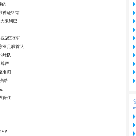
要的
月神迹终结
敌大阪钢巴
亚冠2冠军
东亚足联首队
的球队
丝尊严
至名归
残酷
位
没保住
VP