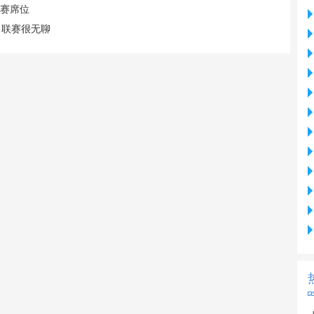
联赛席位
，联赛很无聊