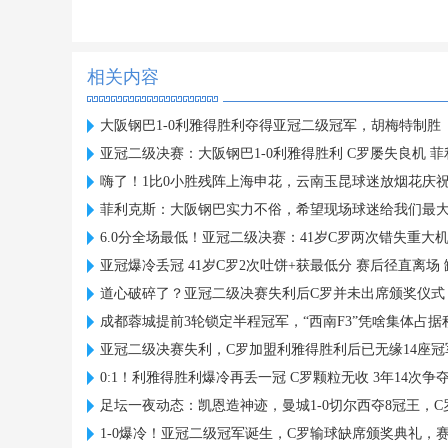
相关内容
大阪钢巴1-0利雅得胜利夺得亚冠二级冠军，胡梅特制胜
亚冠二级决赛：大阪钢巴1-0利雅得胜利 C罗屡失良机 
嗨了！1比0小胜残阵上海申花，云南玉昆球迷放烟花庆
菲利克斯：大阪钢巴实力不俗，希望现场球迷给我们最
6.0分全场最低！亚冠二级决赛：41岁C罗两次错失重大
亚冠爆冷丢冠 41岁C罗2次吐饼+获最低分 赛后径直离场
道心破碎了？亚冠二级决赛失利后C罗并未出席颁奖仪式
成都蓉城提前3轮锁定半程冠军，“西南F3”凭啥集体占
亚冠二级决赛失利，C罗加盟利雅得胜利后已无缘14座冠
0:1！利雅得胜利爆冷再丢一冠 C罗颗粒无收 3年14次争
足坛一夜动态：凯恩造神迹，曼城1-0切尔西夺8冠王，
1-0爆冷！亚冠二级冠军诞生，C罗输球缺席颁奖典礼，