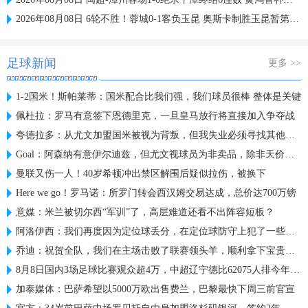
2026年08月08日 6轮不胜！蓉城0-1客负玉昆 奥斯卡制胜玉昆暂第三 蓉城全场1射正
足球新闻
更多 >>
1-2国米！斯帕莱蒂：国米配合比我们强，我们球员很棒 整体是关键
佩杜拉：罗马有意签下恩德里克，一旦皇马放行将直接加入争夺战
夸德拉多：从尤文加盟国米被视为背叛，但我失业必须寻找其他选择
Goal：阿森纳有意伊尔迪兹，但尤文视球员为非卖品，除非天价购买
曼联又伤一人！40岁希顿冲出禁区解围后疑似拉伤，被换下
Here we go！罗马诺：所罗门转会西汉姆交易达成，总价达700万镑
意媒：米兰被切尔西“军训”了，高层难道还看不出阵容短板？
阿洛伊西：我们再度因为定位球丢分，在定位球防守上犯了一些错误
乔迪：祝贺全队，我们在主场击败了联赛领头羊，顺利拿下宝贵三分
8月8日国内3场足球比赛观众超4万，中超辽宁德比62075人排今年第6
加泰媒体：巴萨希望以5000万欧出售费兰，巴黎最快下周三前官宣