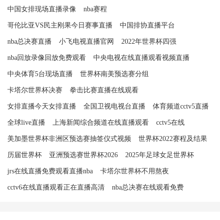
中国女排现场直播录像
nba赛程
哥伦比亚VS民主刚果今日赛事直播
中国排协直播平台
nba总决赛直播
小飞电视直播官网
2022年世界杯四强
nba回放录像回放免费观看
中央电视在线直播观看视频直播
中央体育5台现场直播
世界杯南美预选赛分组
卡塔尔世界杯决赛
拳击比赛直播在线观看
女排直播今天女排直播
全国卫视电视台直播
体育频道cctv5直播
全球live直播
上海新闻综合频道在线直播观看
cctv5在线
美加墨世界杯非洲区预选赛抽签仪式视频
世界杯2022赛程及结果
历届世界杯
亚洲预选赛世界杯2026
2025年足球女足世界杯
jrs在线直播免费观看直播nba
卡塔尔世界杯不用熬夜
cctv6在线直播观看正在直播高清
nba总决赛在线观看免费