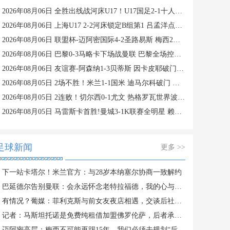
2026年08月06日 全胜出线战河床U17！U17国足2-1十人药厂U17 赵松源登场1分钟传射
2026年08月06日 上海U17 2-2河床锁定B组第1 吕孟洋点射阿布力米破门 将战A组第2
2026年08月06日 联盟杯-迈阿密国际4-2圣路易斯 梅西2射1传 阿伦助攻戴帽
2026年08月06日 巴黎0-3马略卡下场战曼联 巴黎全场控球近6成+8射3正未果
2026年08月06日 友谊赛-阿森纳1-3贝蒂斯 因卡皮耶破门难救主 福纳尔斯1射2传
2026年08月05日 2场不胜！米兰1-1国米 迪马尔科破门 恩昆库造点+点射拉莫斯登场
2026年08月05日 2连败！切尔西0-1尤文 热格罗瓦世界波制胜穆德里克时隔614天复出
2026年08月05日 马雷斯卡首胜!曼城3-1K联赛全明星 赖因德斯努里破门塞梅尼奥助攻
足球新闻
更多 >>
下一站卡塔尔！米兰官方：与28岁本纳塞尔协商一致解约
巴延德尔告别曼联：会永远怀念老特拉福德，我的心与你们同在
有情况？葡媒：菲利克斯与前女友夜店相遇，交谈后社媒再次互关
记者：马斯坦托诺是免费纯租借加盟佛罗伦萨，后者承担全额薪水
迈阿密高层：梅西不可能再踢15年，我们必须去规划“后梅西时代”