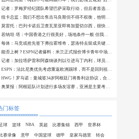
记者：罗梅罗经纪团队希望巴萨采取行动，但后者首选引进罗德里
纽卡总监：我们不想出售吉马良斯但不得不权衡，他明确说出了意愿
莫雷托：巴列卡诺后卫查瓦里亚即将加盟切尔西，很快就会官方宣布
若纳坦·塔：中国香港之行很美好，场地条件一般 但我们踢得不错
每体：马竞或抢先签下弗拉霍维奇，瑟洛特去留成关键变量
能否上树？ESPN记者爆料：米兰正式报价博卡青年中场帕雷德斯
记者：加拉塔萨雷和阿森纳谈判以引进马丁内利，球员合同明夏到期
ESPN：法比尼奥优先考虑重返欧洲踢球，而不是回到祖国巴西
HWG！罗马诺：曼城签34岁阿根廷门将鲁利达协议，合同2+1
奥莱报：阿根廷队计划进行多场友谊赛，亚洲是主要考虑的目的地
热门标签
NBA
足球
篮球
英超
比赛集锦
西甲
世界杯
比赛录像
意甲
中国篮球
德甲
皇家马德里
转会