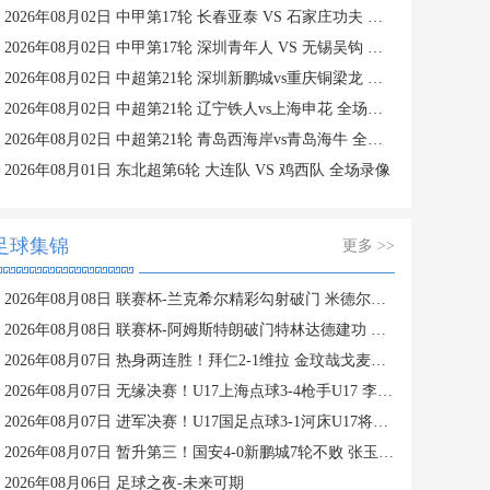
2026年08月02日 中甲第17轮 长春亚泰 VS 石家庄功夫 全场录像
2026年08月02日 中甲第17轮 深圳青年人 VS 无锡吴钩 全场录像
2026年08月02日 中超第21轮 深圳新鹏城vs重庆铜梁龙 全场录像
2026年08月02日 中超第21轮 辽宁铁人vs上海申花 全场录像
2026年08月02日 中超第21轮 青岛西海岸vs青岛海牛 全场录像
2026年08月01日 东北超第6轮 大连队 VS 鸡西队 全场录像
足球集锦
更多 >>
2026年08月08日 联赛杯-兰克希尔精彩勾射破门 米德尔斯堡1-0雷克瑟姆
2026年08月08日 联赛杯-阿姆斯特朗破门特林达德建功 狼队3-0维尔港
2026年08月07日 热身两连胜！拜仁2-1维拉 金玟哉戈麦斯破门迪亚斯替补建功
2026年08月07日 无缘决赛！U17上海点球3-4枪手U17 李秋甫、李文博失点王启戎扑点
2026年08月07日 进军决赛！U17国足点球3-1河床U17将战阿森纳 江宇涵替补两扑点
2026年08月07日 暂升第三！国安4-0新鹏城7轮不败 张玉宁传射达万双响法比奥破门
2026年08月06日 足球之夜-未来可期